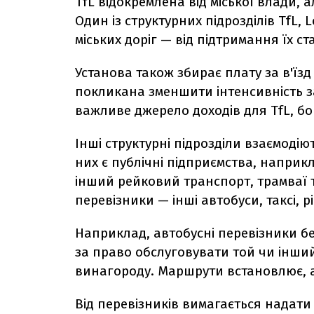
TfL відокремлена від міської влади, 
Один із структурних підрозділів TfL,
міських доріг — від підтримання їх 
Установа також збирає плату за в'їзд 
покликана зменшити інтенсивність за
важливе джерело доходів для TfL, бо
Інші структурні підрозділи взаємоді
них є публічні підприємства, наприк
інший рейковий транспорт, трамваї та
перевізники — інші автобуси, таксі, 
Наприклад, автобусні перевізники бе
за право обслуговувати той чи інши
винагороду. Маршрути встановлює, ад
Від перевізників вимагається надати 