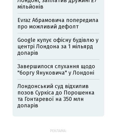
Лондоні, заплатив дружині £7
мільйонів
Evraz Абрамовича попередила
про можливий дефолт
Google купує офісну будівлю у
центрі Лондона за 1 мільярд
доларів
Завершилося слухання щодо
"боргу Януковича" у Лондоні
Лондонський суд відхилив
позов Суркіса до Порошенка
та Гонтаревої на 350 млн
доларів
РЕКЛАМА: