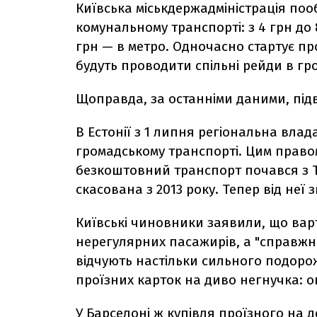
Київська міськдержадміністрація пооб
комунальному транспорті: з 4 грн до 
грн — в метро. Одночасно стартує про
будуть проводити спільні рейди в гр
Щоправда, за останніми даними, підв
В Естонії з 1 липня регіональна влад
громадському транспорті. Цим правом
безкоштовний транспорт почався з Т
скасована з 2013 року. Тепер від неї зв
Київські чиновники заявили, що варт
нерегулярних пасажирів, а "справжні
відчують настільки сильного подоро
проїзних карток на диво негнучка: оп
У Барселоні ж купівля проїзного на 