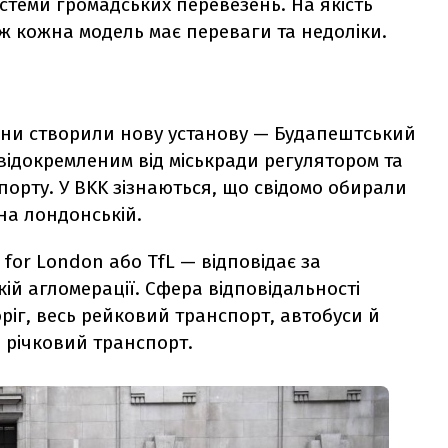
теми громадських перевезень. На якість
ж кожна модель має переваги та недоліки.
щини створили нову установу — Будапештський
відокремленим від міськради регулятором та
порту. У BKK зізнаються, що свідомо обирали
на лондонській.
for London або TfL — відповідає за
кій агломерації. Сфера відповідальності
ріг, весь рейковий транспорт, автобуси й
а річковий транспорт.