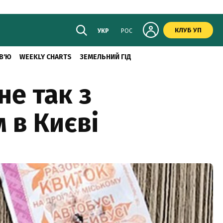
КЛУБ УП
УКР
РОС
В'Ю
WEEKLY CHARTS
ЗЕМЕЛЬНИЙ ГІД
не так з
 в Києві