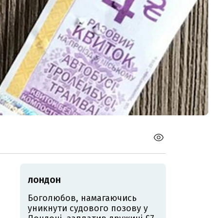
ЛОНДОН
Боголюбов, намагаючись
уникнути судового позову у