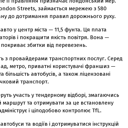
але її правління призначає лондонський мер.
 London Streets, займається мережею з 580
стану до дотримання правил дорожнього руху.
авто у центр міста — 11,5 фунта. Ця плата
торів і покращити якість повітря. Вона —
 покриває збитки від перевезень.
ють з провайдерами транспортних послуг. Серед
лад, метро, приватні користувачі франшиз —
 більшість автобусів, а також ліцензовані
річковий транспорт.
руть участь у тендерному відборі, змагаючись
й маршрут та отримувати за це встановлену
мініструє і цілодобово контролює TfL.
автобуси та водіїв і дотримуватися інструкцій