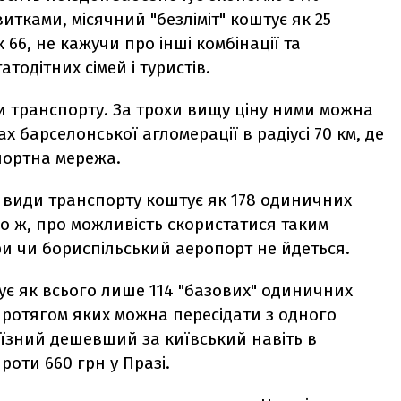
тками, місячний "безліміт" коштує як 25
66, не кажучи про інші комбінації та
атодітних сімей і туристів.
и транспорту. За трохи вищу ціну ними можна
 барселонської агломерації в радіусі 70 км, де
портна мережа.
и види транспорту коштує як 178 одиничних
но ж, про можливість скористатися таким
ри чи бориспільський аеропорт не йдеться.
ує як всього лише 114 "базових" одиничних
протягом яких можна пересідати з одного
оїзний дешевший за київський навіть в
роти 660 грн у Празі.