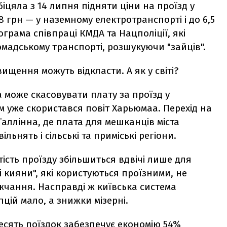
іцяла з 14 липня підняти ціни на проїзд у
8 грн — у наземному електротранспорті і до 6,5
грама співпраці КМДА та Нацполіції, які
омадському транспорті, розшукуючи "зайців".
ищення можуть відкласти. А як у світі?
а може скасовувати плату за проїзд у
 уже скористався повіт Харьюмаа. Перехід на
аллінна, де плата для мешканців міста
ільнять і сільські та приміські регіони.
ість проїзду збільшиться вдвічі лише для
 кияни", які користуються проїзними, не
жчання. Насправді ж київська система
цій мало, а знижки мізерні.
десять поїздок забезпечує економію 54%