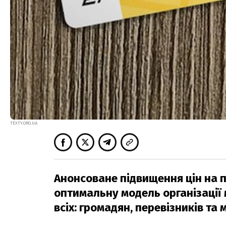
TEXTY.ORG.UA
Анонсоване підвищення цін на п
оптимальну модель організації 
всіх: громадян, перевізників та 