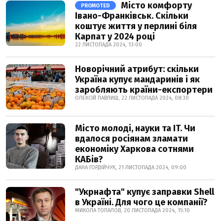
Місто комфорту
PROMOTED
Івано-Франківськ. Скільки
коштує життя у перлині біля
Карпат у 2024 році
22 ЛИСТОПАДА 2024, 13:00
Новорічний атрибут: скільки
Україна купує мандаринів і як
заробляють країни-експортери
ОЛЕКСІЙ ПАВЛИШ, 22 ЛИСТОПАДА 2024, 08:30
Місто молоді, науки та IT. Чи
вдалося росіянам зламати
економіку Харкова сотнями
КАБів?
ДАНА ГОРДІЙЧУК, 21 ЛИСТОПАДА 2024, 09:00
"Укрнафта" купує заправки Shell
в Україні. Для чого це компанії?
МИКОЛА ТОПАЛОВ, 20 ЛИСТОПАДА 2024, 15:10