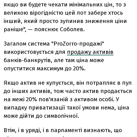
якщо ви будете чекати мінімальних цін, то з
великою вірогідністю цей лот забере хтось
інший, який просто зупинив зниження ціни
раніше", — пояснює Соболев.
Загалом система "ProZorro-продажі"
використовується для
продажу активів
банків-банкрутів, але там ціна може
опуститися максимум до 20%.
Якщо актив не купується, він потрапляє в пул
до інших активів, тож часто актив продається
на межі 20% пов'язаній з активом особі. У
випадку приватизації такої умови нема, ціна
може дійти до символічної.
Втім, і в уряді, і в парламенті визнають, що