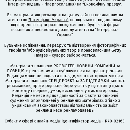
інтернет-видань - гіперпосилання) на "Економічну правду".
Всі матеріали, які розміщені на цьому сайті із посиланням на
агентство
"Інтерфакс-Україна"
, не підлягають подальшому
відтворенню та/чи розповсюдженню в будь-якій формі,
інакше як з письмового дозволу агентства "Інтерфакс-
Україна".
Будь-яке копіювання, передрук та відтворення фотографічних
творів та/або аудіовізуальних творів правовласника Getty
Images - суворо забороняється.
Матеріали з плашкою PROMOTED, НОВИНИ КОМПАНІЙ та
ПОЗИЦІЯ є рекламними та публікуються на правах реклами.
Редакція може не поділяти погляди, які в них промотуються.
Матеріали з плашкою СПЕЦПРОЄКТ та ЗА ПІДТРИМКИ також є
рекламними, проте редакція бере участь у підготовці цього
контенту і поділяє думки, висловлені у цих матеріалах.
Редакція не несе відповідальності за факти та оціночні
судження, оприлюднені у рекламних матеріалах. Згідно з
українським законодавством відповідальність за зміст
реклами несе рекламодавець.
Cубєкт у сфері онлайн-медіа; ідентифікатор медіа - R40-02163.