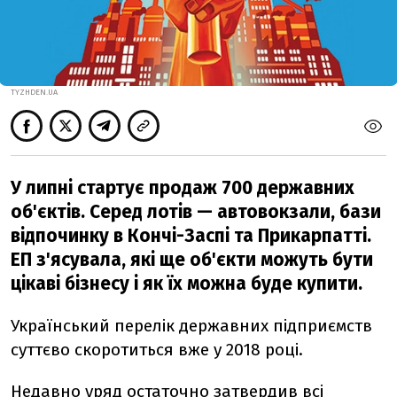
TYZHDEN.UA
У липні стартує продаж 700 державних
об'єктів. Серед лотів — автовокзали, бази
відпочинку в Кончі-Заспі та Прикарпатті.
ЕП з'ясувала, які ще об'єкти можуть бути
цікаві бізнесу і як їх можна буде купити.
Український перелік державних підприємств
суттєво скоротиться вже у 2018 році.
Недавно уряд остаточно затвердив всі