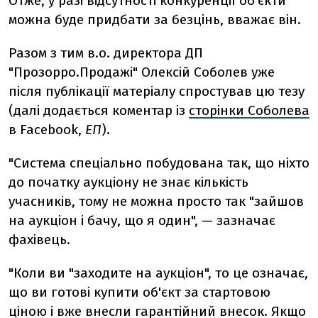
Отже, у разі відсутності конкуренції об'єкти
можна буде придбати за безцінь, вважає він.
Разом з тим в.о. директора ДП
"Прозорро.Продажі" Олексій Соболев уже
після публікації матеріалу спростував цю тезу
(далі додається коментар із
сторінки Соболева
в Facebook,
ЕП
).
"Система спеціально побудована так, що ніхто
до початку аукціону не знає кількість
учасників, тому не можна просто так "зайшов
на аукціон і бачу, що я один", — зазначає
фахівець.
"Коли ви "заходите на аукціон", то це означає,
що ви готові купити об'єкт за стартовою
ціною і вже внесли гарантійний внесок. Якщо