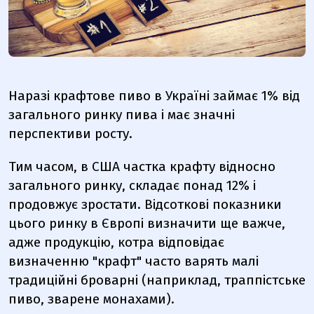
Наразі крафтове пиво в Україні займає 1% від
загального ринку пива і має значні
перспективи росту.
Тим часом, в США частка крафту відносно
загального ринку, складає понад 12% і
продовжує зростати. Відсоткові показники
цього ринку в Європі визначити ще важче,
адже продукцію, котра відповідає
визначенню "крафт" часто варять малі
традиційні броварні (наприклад, траппістське
пиво, зварене монахами).