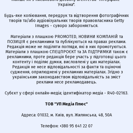
Україна".
Будь-яке копіювання, передрук та відтворення фотографічних
творів та/або аудіовізуальних творів правовласника Getty
Images - суворо забороняється.
Матеріали з плашкою PROMOTED, НОВИНИ КОМПАНІЙ та
ПОЗИЦІЯ є рекламними та публікуються на правах реклами.
Редакція може не поділяти погляди, які в них промотуються.
Матеріали з плашкою СПЕЦПРОЄКТ та ЗА ПІДТРИМКИ також є
рекламними, проте редакція бере участь у підготовці цього
контенту і поділяє думки, висловлені у цих матеріалах.
Редакція не несе відповідальності за факти та оціночні
судження, оприлюднені у рекламних матеріалах. Згідно з
українським законодавством відповідальність за зміст
реклами несе рекламодавець.
Cубєкт у сфері онлайн-медіа; ідентифікатор медіа - R40-02163.
ТОВ "УП Медіа Плюс"
Адреса: 01032, м. Київ, вул. Жилянська, 48, 50А
Телефон: +380 95 641 22 07