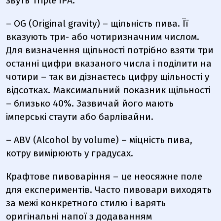
звуть Triple IPA.
– OG (Original gravity) – щільність пива. Її
вказують три- або чотиризначним числом.
Для визначення щільності потрібно взяти три
останні цифри вказаного числа і поділити на
чотири – так ви дізнаєтесь цифру щільності у
відсотках. Максимальний показник щільності
– близько 40%. Зазвичай його мають
імперські стаути або барлівайни.
– ABV (Alcohol by volume) – міцність пива,
котру вимірюють у градусах.
Крафтове пивоваріння – це неосяжне поле
для експериментів. Часто пивовари виходять
за межі конкретного стилю і варять
оригінальні напої з додаванням