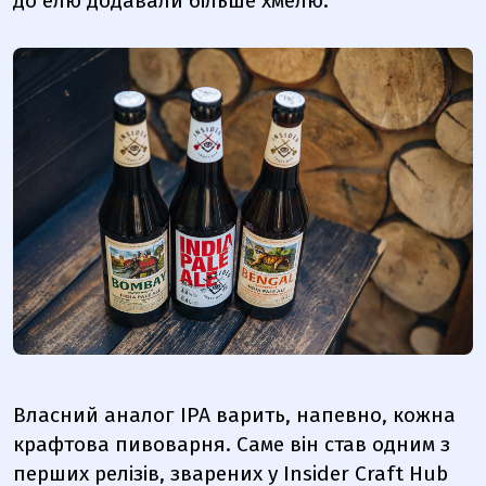
до елю додавали більше хмелю.
Власний аналог IPA варить, напевно, кожна
крафтова пивоварня. Саме він став одним з
перших релізів, зварених у Insider Craft Hub