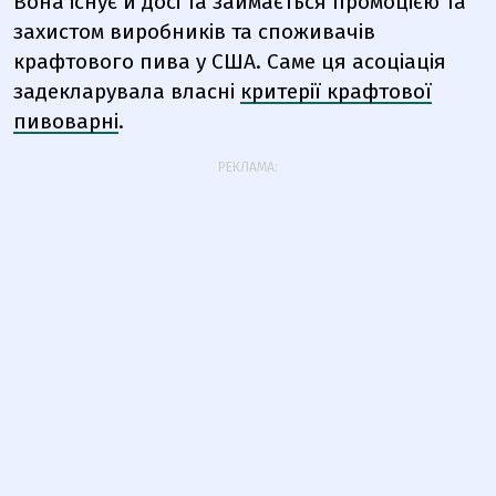
Вона існує й досі та займається промоцією та
захистом виробників та споживачів
крафтового пива у США. Саме ця асоціація
задекларувала власні
критерії крафтової
пивоварні
.
РЕКЛАМА: