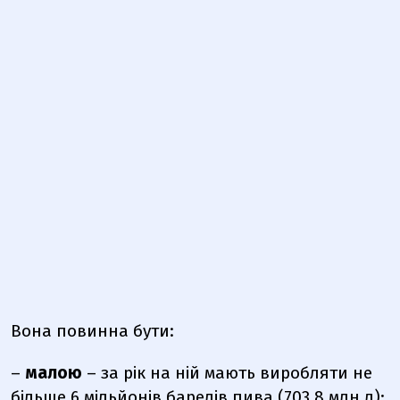
Вона повинна бути:
–
малою
– за рік на ній мають виробляти не
більше 6 мільйонів барелів пива (703,8 млн л);