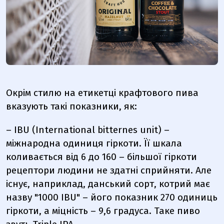
Окрім стилю на етикетці крафтового пива
вказують такі показники, як:
– IBU (International bitternes unit) –
міжнародна одиниця гіркоти. Її шкала
коливається від 6 до 160 – більшої гіркоти
рецептори людини не здатні сприйняти. Але
існує, наприклад, данський сорт, котрий має
назву "1000 IBU" – його показник 270 одиниць
гіркоти, а міцність – 9,6 градуса. Таке пиво