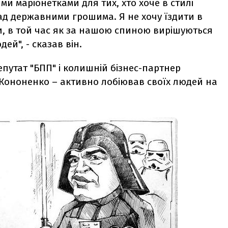
ми маріонетками для тих, хто хоче в стилі
ад державними грошима. Я не хочу їздити в
хи, в той час як за нашою спиною вирішуються
ей", - сказав він.
епутат "БПП" і колишній бізнес-партнер
Кононенко – активно лобіював своїх людей на