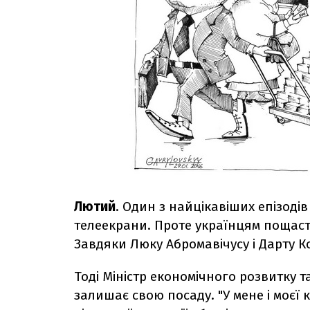
Лютий
. Один з найцікавіших епізодів
телеекрани. Проте українцям пощаст
Завдяки Люку Абромавічусу і Дарту 
Тоді
Міністр економічного розвитку т
залишає свою посаду. "У мене і моє