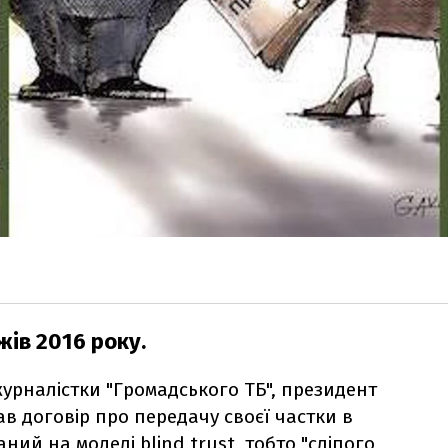
жів 2016 року.
урналістки "Громадського ТБ", президент
в договір про передачу своєї частки в
ний на моделі blind trust, тобто "сліпого