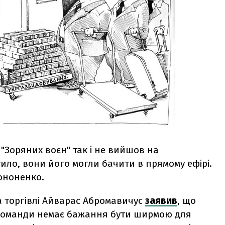
 "Зоряних воєн" так і не вийшов на
ило, вони його могли бачити в прямому ефірі.
Кононенко.
а торгівлі Айварас Абромавичус
заявив
, що
ї команди немає бажання бути ширмою для