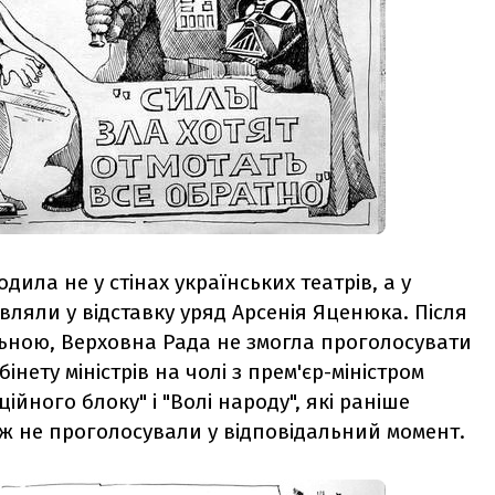
ила не у стінах українських театрів, а у
авляли у відставку уряд Арсенія Яценюка.
П
ісля
льною, Верховна Рада не змогла проголосувати
нету міністрів на чолі з прем'єр-міністром
ійного блоку" і "Волі народу", які раніше
кож не проголосували у відповідальний момент.