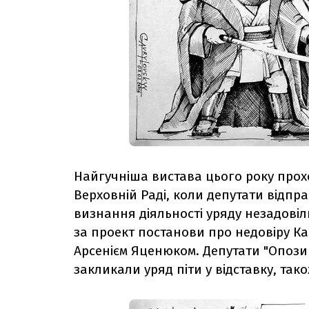
Найгучніша вистава цього року проход
Верховній Раді, коли депутати відпр
визнання діяльності уряду незадові
за проект постанови про недовіру Кабі
Арсенієм Яценюком.
Депутати "Опозиц
закликали уряд піти у відставку, та