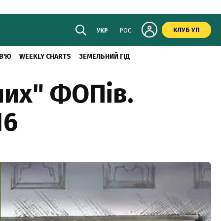
КЛУБ УП
УКР
РОС
В'Ю
WEEKLY CHARTS
ЗЕМЕЛЬНИЙ ГІД
чих" ФОПів.
16