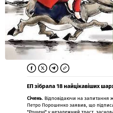
ЕП зібрала 18 найцікавіших шар
Січень
.
В
ідповідаючи на запитання ж
Петро Порошенко заявив, що підписа
"Рошені" у незалежний траст, заснова