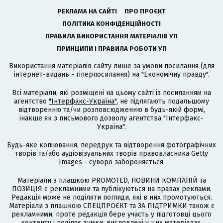
РЕКЛАМА НА САЙТІ
ПРО ПРОЄКТ
ПОЛІТИКА КОНФІДЕНЦІЙНОСТІ
ПРАВИЛА ВИКОРИСТАННЯ МАТЕРІАЛІВ УП
ПРИНЦИПИ І ПРАВИЛА РОБОТИ УП
Використання матеріалів сайту лише за умови посилання (для
інтернет-видань - гіперпосилання) на "Економічну правду".
Всі матеріали, які розміщені на цьому сайті із посиланням на
агентство
"Інтерфакс-Україна"
, не підлягають подальшому
відтворенню та/чи розповсюдженню в будь-якій формі,
інакше як з письмового дозволу агентства "Інтерфакс-
Україна".
Будь-яке копіювання, передрук та відтворення фотографічних
творів та/або аудіовізуальних творів правовласника Getty
Images - суворо забороняється.
Матеріали з плашкою PROMOTED, НОВИНИ КОМПАНІЙ та
ПОЗИЦІЯ є рекламними та публікуються на правах реклами.
Редакція може не поділяти погляди, які в них промотуються.
Матеріали з плашкою СПЕЦПРОЄКТ та ЗА ПІДТРИМКИ також є
рекламними, проте редакція бере участь у підготовці цього
контенту і поділяє думки, висловлені у цих матеріалах.