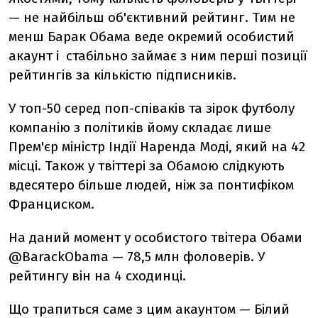
— не найбільш об'єктивний рейтинг. Тим не
менш Барак Обама веде окремий особистий
акаунт і стабільно займає з ним перші позиції
рейтингів за кількістю підписників.
У топ-50 серед поп-співаків та зірок футболу
компанію з політиків йому складає лише
Прем'єр міністр Індії Наренда Моді, який на 42
місці. Також у твіттері за Обамою слідкують
вдесятеро більше людей, ніж за понтифіком
Франциском.
На даний момент у особистого твітера Обами
@BarackObama — 78,5 млн фоловерів. У
рейтингу він на 4 сходинці.
Що трапиться саме з цим акаунтом — Білий