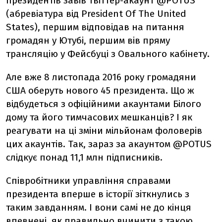
президентів завів твіттер-акаунт @POTUS
(абревіатура від President Of The United
States), першим відповідав на питання
громадян у Ютубі, першим вів пряму
трансляцію у Фейсбуці з Овального кабінету.
Але вже 8 листопада 2016 року громадяни
США оберуть нового 45 президента. Що ж
відбудеться з офіційними акаунтами Білого
дому та його тимчасових мешканців? І як
реагувати на ці зміни мільйонам фоловерів
цих акаунтів. Так, зараз за акаунтом @POTUS
слідкує понад 11,1 млн підписників.
Співробітники управління справами
президента вперше в історії зіткнулись з
таким завданням. І вони самі не до кінця
впевнені, як правильно вчинити з такою