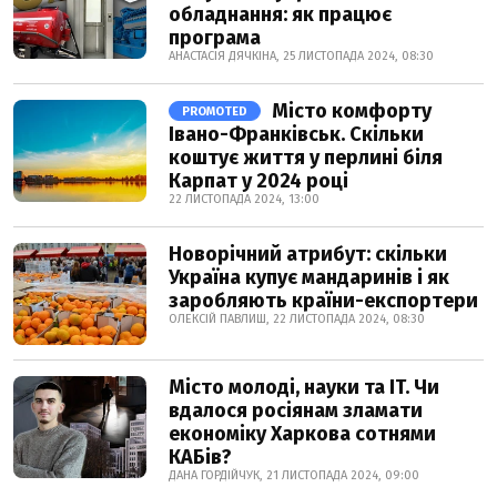
обладнання: як працює
програма
АНАСТАСІЯ ДЯЧКІНА, 25 ЛИСТОПАДА 2024, 08:30
Місто комфорту
PROMOTED
Івано-Франківськ. Скільки
коштує життя у перлині біля
Карпат у 2024 році
22 ЛИСТОПАДА 2024, 13:00
Новорічний атрибут: скільки
Україна купує мандаринів і як
заробляють країни-експортери
ОЛЕКСІЙ ПАВЛИШ, 22 ЛИСТОПАДА 2024, 08:30
Місто молоді, науки та IT. Чи
вдалося росіянам зламати
економіку Харкова сотнями
КАБів?
ДАНА ГОРДІЙЧУК, 21 ЛИСТОПАДА 2024, 09:00