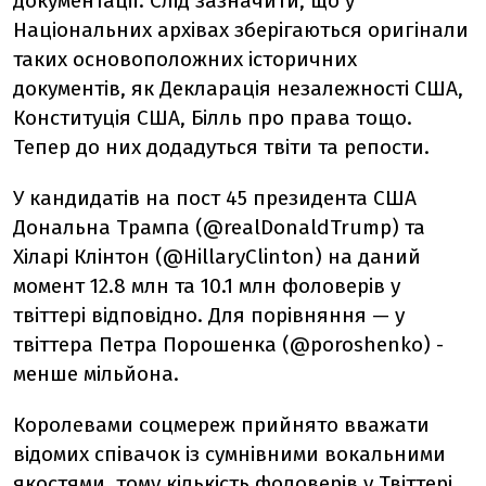
документації. Слід зазначити, що у
Національних архівах зберігаються оригінали
таких основоположних історичних
документів, як Декларація незалежності США,
Конституція США, Білль про права тощо.
Тепер до них додадуться твіти та репости.
У кандидатів на пост 45 президента США
Дональна Трампа (@realDonaldTrump) та
Хіларі Клінтон (@HillaryClinton) на даний
момент 12.8 млн та 10.1 млн фоловерів у
твіттері відповідно. Для порівняння — у
твіттера Петра Порошенка (@poroshenko) -
менше мільйона.
Королевами соцмереж прийнято вважати
відомих співачок із сумнівними вокальними
якостями, тому кількість фоловерів у Твіттері