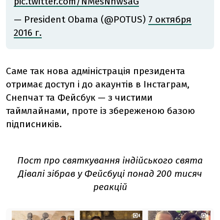
pic.twitter.com/NMesNhwsaG
— President Obama (@POTUS)
7 октября
2016 г.
Саме так нова адміністрація президента
отримає доступ і до акаунтів в Інстаграм,
Снепчат та Фейсбук — з чистими
таймлайнами, проте із збереженою базою
підписників.
Пост про святкування індійського свята
Дівалі зібрав
у Фейсбуці
понад 200 тисяч
реакцій