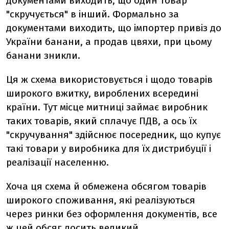
документами виходить, що один товар
"скручується" в інший. Формально за
документами виходить, що імпортер привіз до
України банани, а продав цвяхи, при цьому
банани зникли.
Ця ж схема використовується і щодо товарів
широкого вжитку, вироблених всередині
країни. Тут місце митниці займає виробник
таких товарів, який сплачує ПДВ, а ось їх
"скручування" здійснює посередник, що купує
такі товари у виробника для їх дистрибуції і
реалізації населенню.
Хоча ця схема й обмежена обсягом товарів
широкого споживання, які реалізуються
через ринки без оформлення документів, все
ж цей обсяг досить великий.