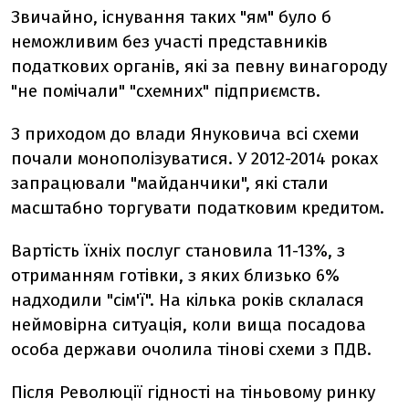
Звичайно, існування таких "ям" було б
неможливим без участі представників
податкових органів, які за певну винагороду
"не помічали" "схемних" підприємств.
З приходом до влади Януковича всі схеми
почали монополізуватися. У 2012-2014 роках
запрацювали "майданчики", які стали
масштабно торгувати податковим кредитом.
Вартість їхніх послуг становила 11-13%, з
отриманням готівки, з яких близько 6%
надходили "сім'ї". На кілька років склалася
неймовірна ситуація, коли вища посадова
особа держави очолила тінові схеми з ПДВ.
Після Революції гідності на тіньовому ринку