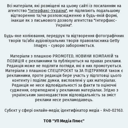
Всі матеріали, які розміщені на цьому сайті із посиланням на
агентство
"Інтерфакс-Україна"
, не підлягають подальшому
відтворенню та/чи розповсюдженню в будь-якій формі,
інакше як з письмового дозволу агентства "Інтерфакс-
Україна".
Будь-яке копіювання, передрук та відтворення фотографічних
творів та/або аудіовізуальних творів правовласника Getty
Images - суворо забороняється.
Матеріали з плашкою PROMOTED, НОВИНИ КОМПАНІЙ та
ПОЗИЦІЯ є рекламними та публікуються на правах реклами.
Редакція може не поділяти погляди, які в них промотуються.
Матеріали з плашкою СПЕЦПРОЄКТ та ЗА ПІДТРИМКИ також є
рекламними, проте редакція бере участь у підготовці цього
контенту і поділяє думки, висловлені у цих матеріалах.
Редакція не несе відповідальності за факти та оціночні
судження, оприлюднені у рекламних матеріалах. Згідно з
українським законодавством відповідальність за зміст
реклами несе рекламодавець.
Cубєкт у сфері онлайн-медіа; ідентифікатор медіа - R40-02163.
ТОВ "УП Медіа Плюс"