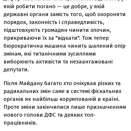
якій робити погано — це добре, у якій
державні органи замість того, щоб охороняти
порядок, законність і справедливість,
підштовхують громадян чинити злочин,
прикриваючи їх за "відкати". Тож тепер
бюрократична машина чинить шалений опір
змінам, які титанічними зусиллями
виборюють активісти та незаангажовані
депутати.
Після Майдану багато хто очікував різких та
радикальних змін саме в системі фіскальних
органів як найбільш корумпованій в країні.
Проте зміни закінчилися лише призначенням
нового голови ДФС та деяких топ-
працівників.