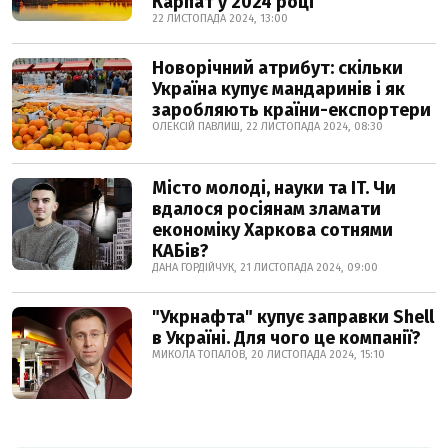
Карпат у 2024 році
22 ЛИСТОПАДА 2024, 13:00
Новорічний атрибут: скільки
Україна купує мандаринів і як
заробляють країни-експортери
ОЛЕКСІЙ ПАВЛИШ, 22 ЛИСТОПАДА 2024, 08:30
Місто молоді, науки та IT. Чи
вдалося росіянам зламати
економіку Харкова сотнями
КАБів?
ДАНА ГОРДІЙЧУК, 21 ЛИСТОПАДА 2024, 09:00
"Укрнафта" купує заправки Shell
в Україні. Для чого це компанії?
МИКОЛА ТОПАЛОВ, 20 ЛИСТОПАДА 2024, 15:10