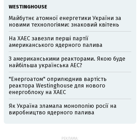
WESTINGHOUSE
Майбутнє атомної енергетики України за
новими технологіями: знаковий квітень
На ХАЕС завезли перші партії
американського ядерного палива
З американськими реакторами. Якою буде
найбільша українська АЕС?
"Енергоатом" оприлюднив вартість
реактора Westinghouse для нового
енергоблоку на ХАЕС
Як Україна зламала монополію росії на
виробництво ядерного палива
РЕКЛАМА: