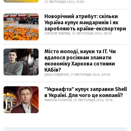
22 ЛИСТОПАДА 2024, 13:00
Новорічний атрибут: скільки
Україна купує мандаринів і як
заробляють країни-експортери
ОЛЕКСІЙ ПАВЛИШ, 22 ЛИСТОПАДА 2024, 08:30
Місто молоді, науки та IT. Чи
вдалося росіянам зламати
економіку Харкова сотнями
КАБів?
ДАНА ГОРДІЙЧУК, 21 ЛИСТОПАДА 2024, 09:00
"Укрнафта" купує заправки Shell
в Україні. Для чого це компанії?
МИКОЛА ТОПАЛОВ, 20 ЛИСТОПАДА 2024, 15:10