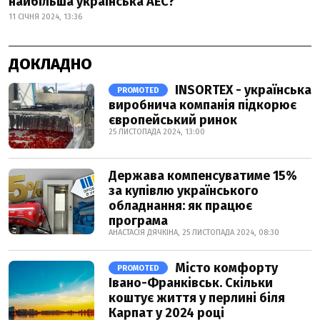
найбільша українська АЕС?
11 СІЧНЯ 2024, 13:36
ДОКЛАДНО
INSORTEX - українська
PROMOTED
виробнича компанія підкорює
європейський ринок
25 ЛИСТОПАДА 2024, 13:00
Держава компенсуватиме 15%
за купівлю українського
обладнання: як працює
програма
АНАСТАСІЯ ДЯЧКІНА, 25 ЛИСТОПАДА 2024, 08:30
Місто комфорту
PROMOTED
Івано-Франківськ. Скільки
коштує життя у перлині біля
Карпат у 2024 році