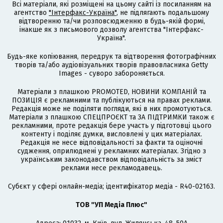
Всі матеріали, які розміщені на цьому сайті із посиланням на
агентство
"Інтерфакс-Україна"
, не підлягають подальшому
відтворенню та/чи розповсюдженню в будь-якій формі,
інакше як з письмового дозволу агентства "Інтерфакс-
Україна".
Будь-яке копіювання, передрук та відтворення фотографічних
творів та/або аудіовізуальних творів правовласника Getty
Images - суворо забороняється.
Матеріали з плашкою PROMOTED, НОВИНИ КОМПАНІЙ та
ПОЗИЦІЯ є рекламними та публікуються на правах реклами.
Редакція може не поділяти погляди, які в них промотуються.
Матеріали з плашкою СПЕЦПРОЄКТ та ЗА ПІДТРИМКИ також є
рекламними, проте редакція бере участь у підготовці цього
контенту і поділяє думки, висловлені у цих матеріалах.
Редакція не несе відповідальності за факти та оціночні
судження, оприлюднені у рекламних матеріалах. Згідно з
українським законодавством відповідальність за зміст
реклами несе рекламодавець.
Cубєкт у сфері онлайн-медіа; ідентифікатор медіа - R40-02163.
ТОВ "УП Медіа Плюс"