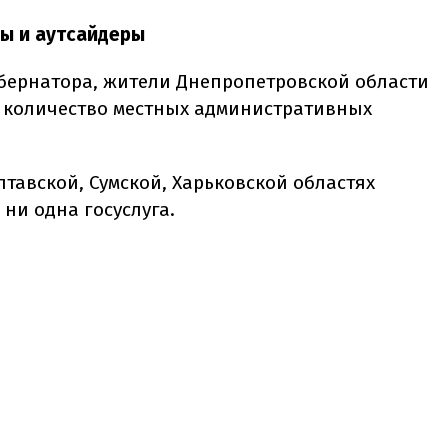
ы и аутсайдеры
убернатора, жители Днепропетровской области
ое количество местных административных
лтавской, Сумской, Харьковской областях
ни одна госуслуга.