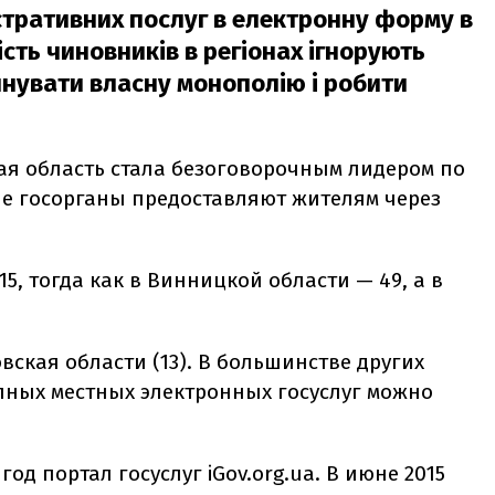
тративних послуг в електронну форму в
ість чиновників в регіонах ігнорують
йнувати власну монополію і робити
ая область стала безоговорочным лидером по
ые госорганы предоставляют жителям через
15, тогда как в Винницкой области — 49, а в
вская области (13). В большинстве других
пных местных электронных госуслуг можно
год портал госуслуг iGov.org.ua. В июне 2015