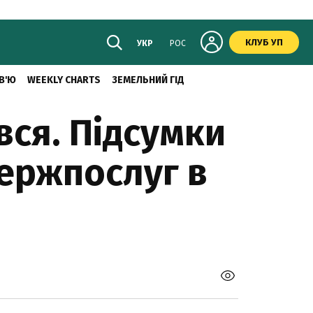
КЛУБ УП
УКР
РОС
В'Ю
WEEKLY CHARTS
ЗЕМЕЛЬНИЙ ГІД
вся. Підсумки
ержпослуг в