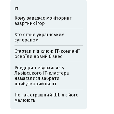
ІТ
Кому заважає моніторинг
азартних ігор
Хто стане українським
суперапом
Стартап під ключ: ІТ-компанії
освоїли новий бізнес
Рейдери-невдахи: як у
Львівського IT-кластера
намагалися забрати
прибутковий івент
Не так страшний ШІ, як його
малюють