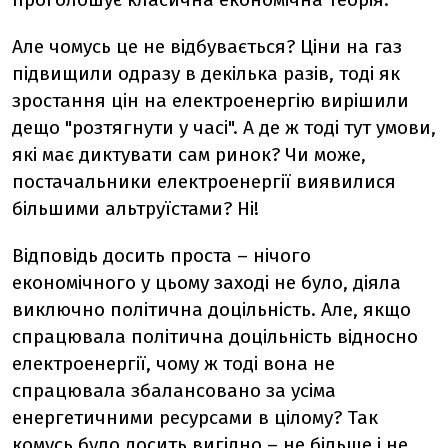
Але чомусь це не відбувається? Ціни на газ
підвищили одразу в декілька разів, тоді як
зростання цін на електроенергію вирішили
дещо "розтягнути у часі". А де ж тоді тут умови,
які має диктувати сам ринок? Чи може,
постачальники електроенергії виявилися
більшими альтруїстами? Ні!
Відповідь досить проста – нічого
економічного у цьому заході не було, діяла
виключно політична доцільність. Але, якщо
спрацювала політична доцільність відносно
електроенергії, чому ж тоді вона не
спрацювала збалансовано за усіма
енергетичними ресурсами в цілому? Так
комусь було досить вигідно – не більше і не