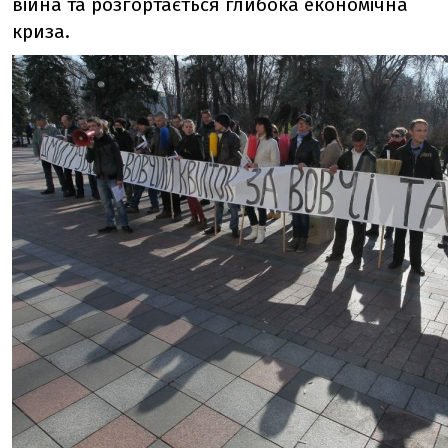
війна та розгортається глибока економічна
криза.