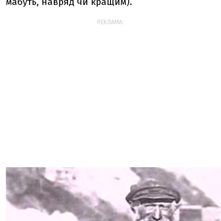
мабуть, навряд чи кращим).
РЕКЛАМА: