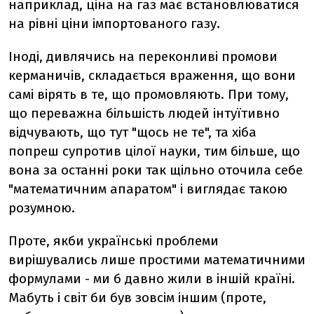
наприклад, ціна на газ має встановлюватися
на рівні ціни імпортованого газу.
Іноді, дивлячись на переконливі промови
керманичів, складається враження, що вони
самі вірять в те, що промовляють. При тому,
що переважна більшість людей інтуїтивно
відчувають, що тут "щось не те", та хіба
попреш супротив цілої науки, тим більше, що
вона за останні роки так щільно оточила себе
"математичним апаратом" і виглядає такою
розумною.
Проте, якби українські проблеми
вирішувались лише простими математичними
формулами - ми б давно жили в іншій країні.
Мабуть і світ би був зовсім іншим (проте,