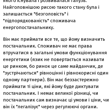
якого існувала і розвивалася галузь.
Найголовнішою рисою такого стану була і
залишається "безголовість" і
"підпорядкованість" споживача
енергопостачальнику.
Він має приймати все те, що йому визначить
постачальник. Споживач не має права
втручатися в загальні умови функціонування
енергетики (язик не повертається називати
це ринком, бо ринок це саме майданчик, де
"зустрічаються" рівноцінні і рівнокорисні один
одному партнери). Він має беззастережно
приймати ті ціни, які йому буде диктувати
постачальник. І немає великої різниці, чи
постачальник сам визначає ці умови і ціни, чи
він їх "легалізує" через регулюючі органи.