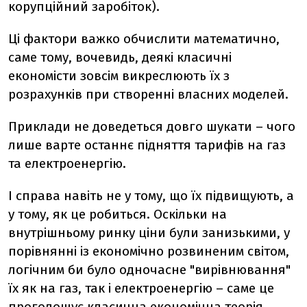
корупційний заробіток).
Ці фактори важко обчислити математично,
саме тому, вочевидь, деякі класичні
економісти зовсім викреслюють їх з
розрахунків при створенні власних моделей.
Приклади не доведеться довго шукати – чого
лише варте останнє підняття тарифів на газ
та електроенергію.
І справа навіть не у тому, що їх підвищують, а
у тому, як це робиться. Оскільки на
внутрішньому ринку ціни були занизькими, у
порівнянні із економічно розвиненим світом,
логічним би було одночасне "вирівнювання"
їх як на газ, так і електроенергію – саме це
проголошує класична економічна теорія.