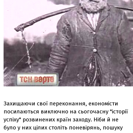
Захищаючи свої переконання, економісти
посилаються виключно на сьогочасну "історії
успіху" розвинених країн заходу. Ніби й не
було у них цілих століть поневірянь, пошуку