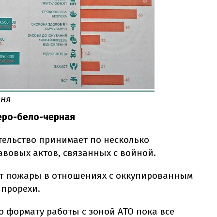
ння
еро-бело-черная
тельство принимает по несколько
вовых актов, связанных с войной.
ит пожары в отношениях с оккупированным
 прорехи.
 формату работы с зоной АТО пока все