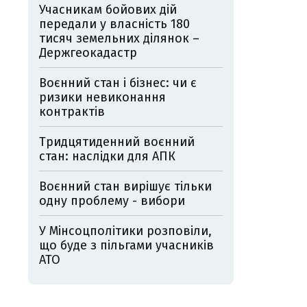
Учасникам бойових дій
передали у власність 180
тисяч земельних ділянок –
Держгеокадастр
Воєнний стан і бізнес: чи є
ризики невиконання
контрактів
Тридцятиденний воєнний
стан: наслідки для АПК
Воєнний стан вирішує тільки
одну проблему - вибори
У Мінсоцполітики розповіли,
що буде з пільгами учасників
АТО