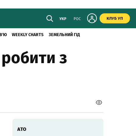
КЛУБ УП
УКР
РОС
В'Ю
WEEKLY CHARTS
ЗЕМЕЛЬНИЙ ГІД
 робити з
АТО