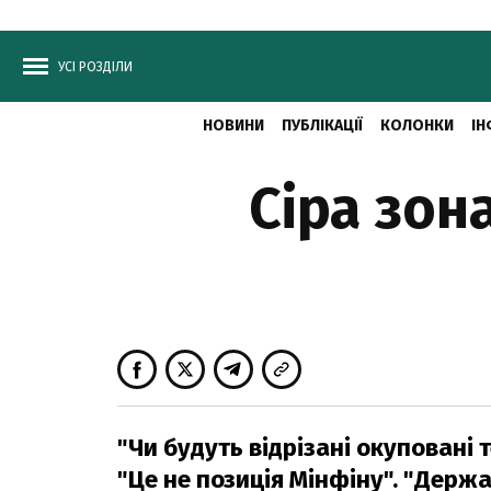
УСІ РОЗДІЛИ
НОВИНИ
ПУБЛІКАЦІЇ
КОЛОНКИ
ІН
Сіра зон
"Чи будуть відрізані окуповані т
"Це не позиція Мінфіну". "Держ