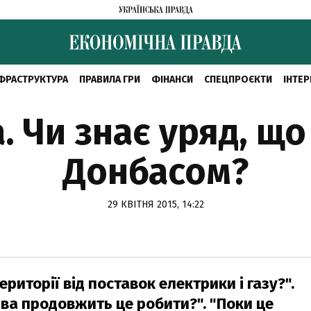
ФРАСТРУКТУРА
ПРАВИЛА ГРИ
ФІНАНСИ
СПЕЦПРОЄКТИ
ІНТЕР
а. Чи знає уряд, що
Донбасом?
29 КВІТНЯ 2015, 14:22
ериторії від поставок електрики і газу?".
ава продовжить це робити?". "Поки це