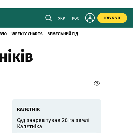
КЛУБ УП
УКР
РОС
В'Ю
WEEKLY CHARTS
ЗЕМЕЛЬНИЙ ГІД
ніків
КАЛЄТНІК
Суд заарештував 26 га землі
Калєтніка