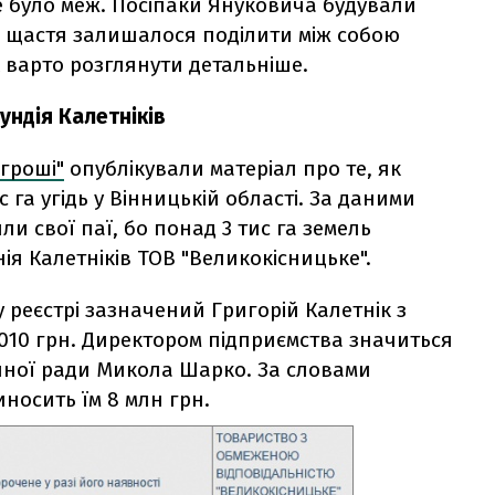
не було меж. Посіпаки Януковича будували
о щастя залишалося поділити між собою
х варто розглянути детальніше.
ндія Калетніків
гроші"
опублікували матеріал про те, як
 га угідь у Вінницькій області. За даними
и свої паї, бо понад 3 тис га земель
я Калетніків ТОВ "Великокісницьке".
реєстрі зазначений Григорій Калетнік з
2 010 грн. Директором підприємства значиться
онної ради Микола Шарко. За словами
носить їм 8 млн грн.