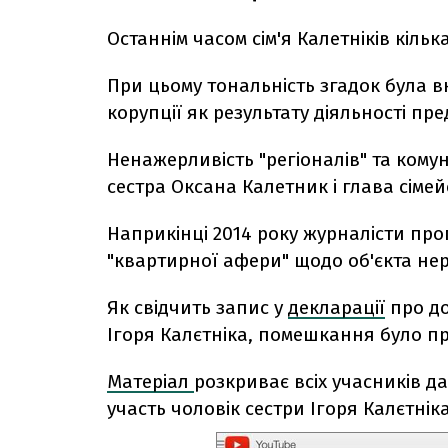
Останнім часом сім'я Калетніків кілька
При цьому тональність згадок була в
корупції як результату діяльності пр
Ненажерливість "регіоналів" та комун
сестра Оксана Калетник і глава сімей
Наприкінці 2014 року журналісти пр
"квартирної афери" щодо об'єкта нер
Як свідчить запис у
декларації
про до
Ігоря Калєтніка, помешкання було пр
Матеріал
розкриває всіх учасників д
участь чоловік сестри Ігоря Калєтнік