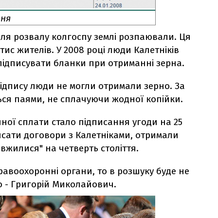
ння
сля розвалу колгоспу землі розпаювали. Ця
тис жителів. У 2008 році люди Калетніків
підписувати бланки при отриманні зерна.
підпису люди не могли отримали зерно. За
ься паями, не сплачуючи жодної копійки.
ої сплати стало підписання угоди на 25
дписати договори з Калетніками, отримали
вжилися" на четверть століття.
авоохоронні органи, то в розшуку буде не
ко - Григорій Миколайович.