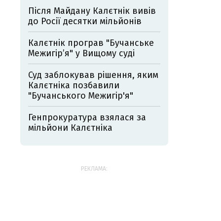
Після Майдану Калєтнік вивів
до Росії десятки мільйонів
Калєтнік програв "Бучанське
Межигір’я" у Вищому суді
Суд заблокував рішення, яким
Калєтніка позбавили
"Бучанського Межигір'я"
Генпрокуратура взялася за
мільйони Калєтніка
РЕКЛАМА: