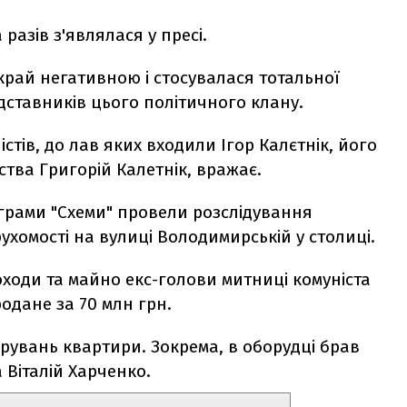
 разів з'являлася у пресі.
край негативною і стосувалася тотальної
едставників цього політичного клану.
істів, до лав яких входили Ігор Калєтнік, його
ства Григорій Калетнік, вражає.
ограми "Схеми" провели розслідування
ухомості на вулиці Володимирській у столиці.
ходи та майно екс-голови митниці комуніста
одане за 70 млн грн.
арувань квартири. Зокрема, в оборудці брав
а Віталій Харченко.