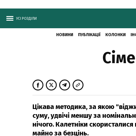
УСІ РОЗДІЛИ
НОВИНИ
ПУБЛІКАЦІЇ
КОЛОНКИ
ІН
Сіме
Цікава методика, за якою "від
суму, удвічі меншу за номінальн
нічого. Калетніки скористалися
майно за безцінь.