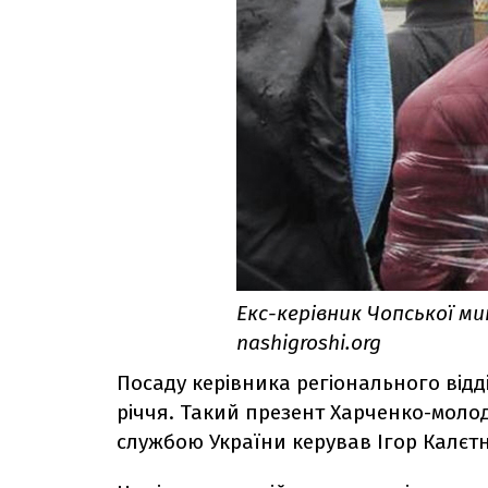
Екс-керівник Чопської м
nashigroshi.org
Посаду керівника регіонального відд
річчя. Такий презент Харченко-мол
службою України керував Ігор Калєтн