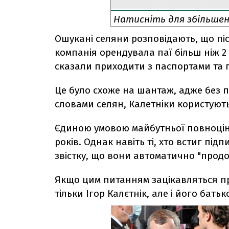
Натисніть для збільше
Ошукані селяни розповідають, що пі
компанія орендувала паї більш ніж 2 
сказали приходити з паспортами та 
Це було схоже на шантаж, адже без 
словами селян, Калетніки користуют
Єдиною умовою майбутньої повноцінн
років. Однак навіть ті, хто встиг пі
звістку, що вони автоматично "продо
Якщо цим питанням зацікавляться пр
тільки Ігор Калєтнік, але і його бать