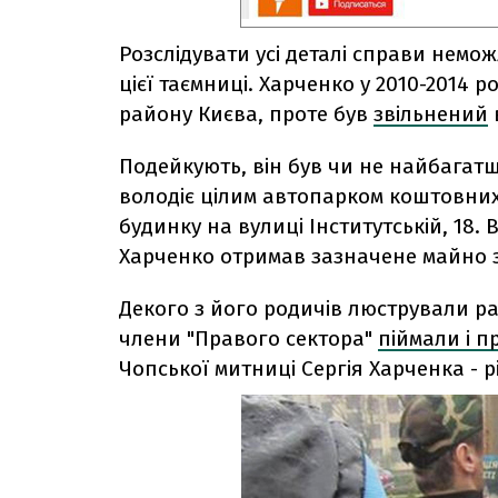
Розслідувати усі деталі справи немож
цієї таємниці. Харченко у 2010-2014 р
району Києва, проте був
звільнений
Подейкують, він був чи не найбагат
володіє цілим автопарком коштовних 
будинку на вулиці Інститутській, 18.
Харченко отримав зазначене майно 
Декого з його родичів люстрували ра
члени "Правого сектора"
піймали і п
Чопської митниці Сергія Харченка - 