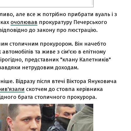
ливо, але все ж потрібно прибрати вуаль і з
оках
очолював
прокуратуру Печерського
відповідно до закону про люстрацію.
шим столичним прокурором. Він начебто
автомобілів та живе з сім'єю в елітному
 Вірогідно, представник "клану Калетників"
завдяки нетрудовим доходам.
ніше. Відразу після втечі Віктора Януковича
рив'язали
скотчем до стовпа керівника
рідного брата столичного прокурора.