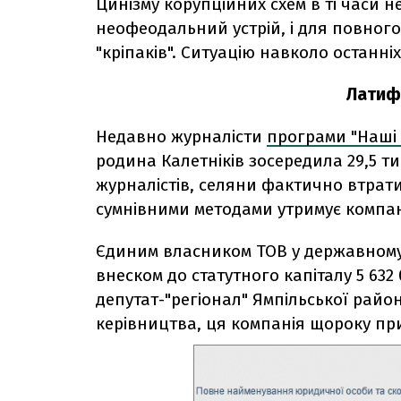
Цинізму корупційних схем в ті часи 
неофеодальний устрій, і для повног
"кріпаків". Ситуацію навколо останні
Латифу
Недавно журналісти
програми "Наші 
родина Калетніків зосередила 29,5 тис
журналістів, селяни фактично втратил
сумнівними методами утримує компані
Єдиним власником ТОВ у державному 
внеском до статутного капіталу 5 63
депутат-"регіонал" Ямпільської рай
керівництва, ця компанія щороку при