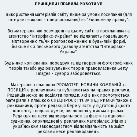
ПРИНЦИПИ І ПРАВИЛА РОБОТИ УП
Використання матеріалів сайту лише за умови посилання (для
інтернет-видань - гіперпосилання) на "Економічну правду".
Всі матеріали, які розміщені на цьому сайті із посиланням на
агентство
"Інтерфакс-Україна"
, не підлягають подальшому
відтворенню та/чи розповсюдженню в будь-якій формі,
інакше як з письмового дозволу агентства "Інтерфакс-
Україна".
Будь-яке копіювання, передрук та відтворення фотографічних
творів та/або аудіовізуальних творів правовласника Getty
Images - суворо забороняється.
Матеріали з плашкою PROMOTED, НОВИНИ КОМПАНІЙ та
ПОЗИЦІЯ є рекламними та публікуються на правах реклами.
Редакція може не поділяти погляди, які в них промотуються.
Матеріали з плашкою СПЕЦПРОЄКТ та ЗА ПІДТРИМКИ також є
рекламними, проте редакція бере участь у підготовці цього
контенту і поділяє думки, висловлені у цих матеріалах.
Редакція не несе відповідальності за факти та оціночні
судження, оприлюднені у рекламних матеріалах. Згідно з
українським законодавством відповідальність за зміст
реклами несе рекламодавець.