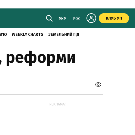
КЛУБ УП
УКР
РОС
В'Ю
WEEKLY CHARTS
ЗЕМЕЛЬНИЙ ГІД
я, реформи
РЕКЛАМА: