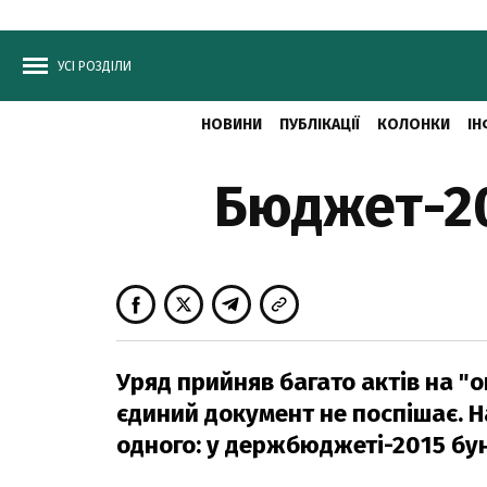
УСІ РОЗДІЛИ
НОВИНИ
ПУБЛІКАЦІЇ
КОЛОНКИ
ІН
Бюджет-20
Уряд прийняв багато актів на "о
єдиний документ не поспішає. Н
одного: у держбюджеті-2015 бунт