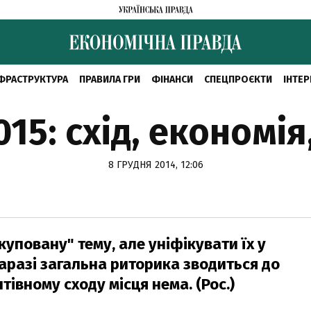
ФРАСТРУКТУРА
ПРАВИЛА ГРИ
ФІНАНСИ
СПЕЦПРОЄКТИ
ІНТЕР
15: схід, економі
8 ГРУДНЯ 2014, 12:06
куповану" тему, але уніфікувати їх у
аразі загальна риторика зводиться до
івному сходу місця нема. (Рос.)