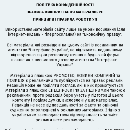
ПОЛІТИКА КОНФІДЕНЦІЙНОСТІ
ПРАВИЛА ВИКОРИСТАННЯ МАТЕРІАЛІВ УП
ПРИНЦИПИ І ПРАВИЛА РОБОТИ УП
Використання матеріалів сайту лише за умови посилання (для
інтернет-видань - гіперпосилання) на "Економічну правду".
Всі матеріали, які розміщені на цьому сайті із посиланням на
агентство
"Інтерфакс-Україна"
, не підлягають подальшому
відтворенню та/чи розповсюдженню в будь-якій формі,
інакше як з письмового дозволу агентства "Інтерфакс-
Україна".
Матеріали з плашкою PROMOTED, НОВИНИ КОМПАНІЙ та
ПОЗИЦІЯ є рекламними та публікуються на правах реклами.
Редакція може не поділяти погляди, які в них промотуються.
Матеріали з плашкою СПЕЦПРОЄКТ та ЗА ПІДТРИМКИ також є
рекламними, проте редакція бере участь у підготовці цього
контенту і поділяє думки, висловлені у цих матеріалах.
Редакція не несе відповідальності за факти та оціночні
судження, оприлюднені у рекламних матеріалах. Згідно з
українським законодавством відповідальність за зміст
реклами несе рекламодавець.