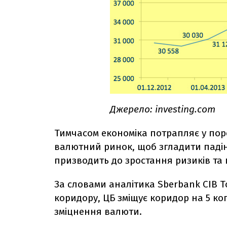
Джерело: investing.com
Тимчасом економіка потрапляє у пор
валютний ринок, щоб згладити падін
призводить до зростання ризиків та
За словами аналітика Sberbank CIB Т
коридору, ЦБ зміщує коридор на 5 ко
зміцнення валюти.