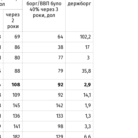
борг/ВВП було
держборг
ол
40% через 3
через
роки, дол
2
роки
3
69
64
102,2
1
86
38
17
1
80
77
3
5
88
79
35,8
4
108
92
2,9
8
109
92
14,1
8
145
142
1,9
1
136
133
1,3
9
141
98
3,3
8
182
129
6,6