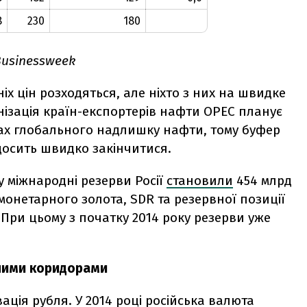
8
230
180
Businessweek
іх цін розходяться, але ніхто з них на швидке
нізація країн-експортерів нафти OPEC планує
ах глобального надлишку нафти, тому буфер
досить швидко закінчитися.
у міжнародні резерви Росії
становили
454 млрд
монетарного золота, SDR та резервної позиції
 При цьому з початку 2014 року резерви уже
ими коридорами
ація рубля
. У 2014 році російська валюта