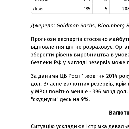
Лівія
185
5
20
Джерело: Goldman Sachs, Bloomberg 
Прогнози експертів стосовно майбутн
відновлення цін не розраховує. Орга
зберегти рівень виробництва в умов
безпеки РФ у вигляді резервів може 
За даними ЦБ Росії 1 жовтня 2014 рок
дол. Власне валютних резервів, крім 
у МВФ помітно менше - 396 млрд дол.
"схуднули" десь на 9%.
Валютн
Ситуацію ускладнює і стрімка
девальв