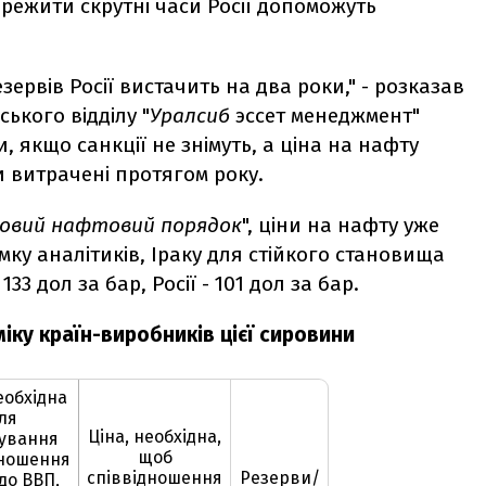
режити скрутні часи Росії допоможуть
зервів Росії вистачить на два роки," - розказав
ького відділу "
Уралсиб
эссет менеджмент"
 якщо санкції не знімуть, а ціна на нафту
и витрачені протягом року.
овий нафтовий порядок
", ціни на нафту уже
мку аналітиків, Іраку для стійкого становища
133 дол за бар, Росії - 101 дол за бар.
іку країн-виробників цієї сировини
еобхідна
ля
Ціна, необхідна,
ування
щоб
дношення
співвідношення
Резерви/
до ВВП,