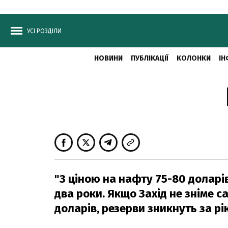
УСІ РОЗДІЛИ
НОВИНИ
ПУБЛІКАЦІЇ
КОЛОНКИ
ІН
"З ціною на нафту 75-80 доларів
два роки. Якщо Захід не зніме са
доларів, резерви зникнуть за рік