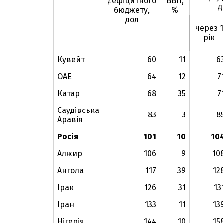
дефіцитного
ВВП,
д
бюджету,
%
дол
через 1
рік
Кувейт
60
11
6
ОАЕ
64
12
7
Катар
68
35
7
Саудівська
83
3
8
Аравія
Росія
101
10
10
Алжир
106
9
10
Ангола
117
39
12
Ірак
126
31
13
Іран
133
11
13
Нігерія
144
10
15