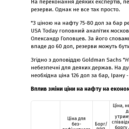
На переконання деяких експертів, пе
резерви. Однак не все так просто.
"З ціною на нафту 75-80 дол за бар ре
USA Today головний аналітик московс
Олександр Головцев. За його словами,
впаде до 60 дол, резерви можуть бут
Згідно з доповіддю Goldman Sachs "
Н
небезпечні для деяких держав. На ду
необхідна ціна 126 дол за бар, Ірану - 
Вплив зміни ціни на нафту на економ
Ціна, н
д
утрим
Ціна для
співві
без-
Борг/
боргу 