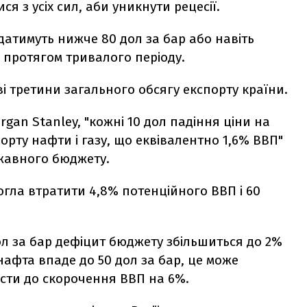
я з усіх сил, аби уникнути рецесії.
датимуть нижче 80 дол за бар або навіть
 протягом тривалого періоду.
ві третини загального обсягу експорту країни.
gan Stanley, "кожні 10 дол падіння ціни на
орту нафти і газу, що еквівалентно 1,6% ВВП"
ржавного бюджету.
могла втратити 4,8% потенційного ВВП і 60
дол за бар дефіцит бюджету збільшиться до 2%
нафта впаде до 50 дол за бар, це може
ести до скорочення ВВП на 6%.