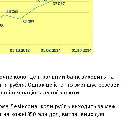
очне коло. Центральний банк виходить на
ня рубля. Однак це істотно зменшує резерви і
 падіння національної валюти.
ома Левінсона, коли рубль виходить за межі
п на кожні 350 млн дол, витрачених для