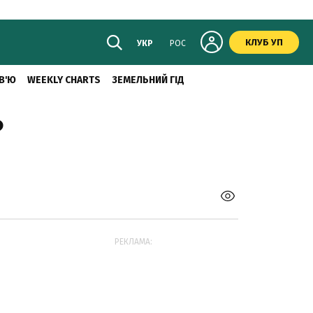
КЛУБ УП
УКР
РОС
В'Ю
WEEKLY CHARTS
ЗЕМЕЛЬНИЙ ГІД
?
РЕКЛАМА: