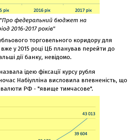
 "Про федеральний бюджет на
іод 2016-2017 років"
убльового торговельного коридору для
вже у 2015 році ЦБ планував перейти до
льші дії банку, невідомо.
назвала ідею фіксації курсу рубля
очас Набіулліна висловила впевненість, що
 валюти РФ - "явище тимчасове".