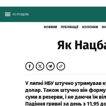
УСІ РОЗДІЛИ
НОВИНИ
ПУБЛІКАЦІЇ
КОЛОНКИ
ІН
Як Нацб
У липні НБУ штучно утримував ку
долар. Також штучно він форму
суми в резерви, і не даючи їм в
Падіння гривні за день з 11,95 д