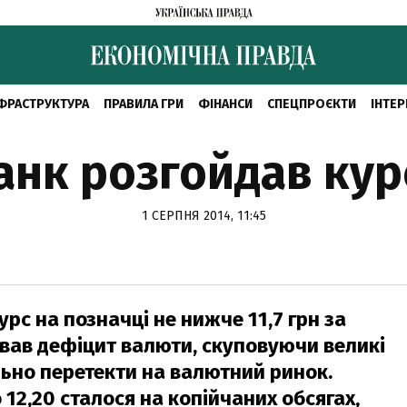
ФРАСТРУКТУРА
ПРАВИЛА ГРИ
ФІНАНСИ
СПЕЦПРОЄКТИ
ІНТЕР
анк розгойдав кур
1 СЕРПНЯ 2014, 11:45
рс на позначці не нижче 11,7 грн за
вав дефіцит валюти, скуповуючи великі
ільно перетекти на валютний ринок.
о 12,20 сталося на копійчаних обсягах,