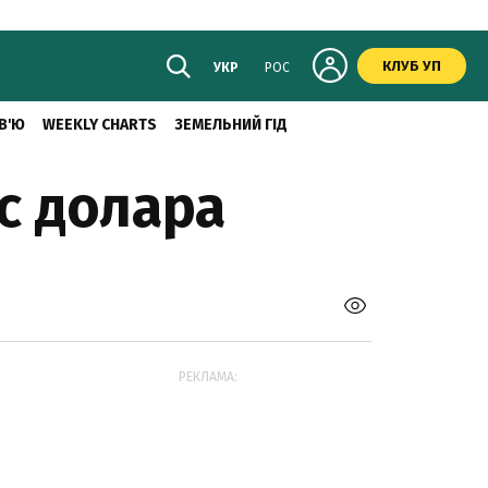
КЛУБ УП
УКР
РОС
В'Ю
WEEKLY CHARTS
ЗЕМЕЛЬНИЙ ГІД
с долара
РЕКЛАМА: