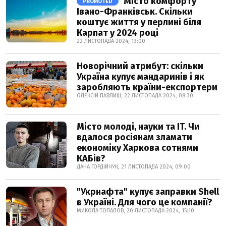
Місто комфорту
PROMOTED
Івано-Франківськ. Скільки
коштує життя у перлині біля
Карпат у 2024 році
22 ЛИСТОПАДА 2024, 13:00
Новорічний атрибут: скільки
Україна купує мандаринів і як
заробляють країни-експортери
ОЛЕКСІЙ ПАВЛИШ, 22 ЛИСТОПАДА 2024, 08:30
Місто молоді, науки та IT. Чи
вдалося росіянам зламати
економіку Харкова сотнями
КАБів?
ДАНА ГОРДІЙЧУК, 21 ЛИСТОПАДА 2024, 09:00
"Укрнафта" купує заправки Shell
в Україні. Для чого це компанії?
МИКОЛА ТОПАЛОВ, 20 ЛИСТОПАДА 2024, 15:10