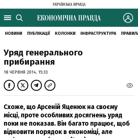
НОВИНИ
ПУБЛІКАЦІЇ
КОЛОНКИ
ІНФРАСТРУКТУРА
ПРАВИЛ
Уряд генерального
прибирання
18 ЧЕРВНЯ 2014, 15:33
Схоже, що Арсеній Яценюк на своєму
місці, проте особливих досягнень уряд
поки не показав. Він багато працює, щоб
відновити порядок в економіці, але