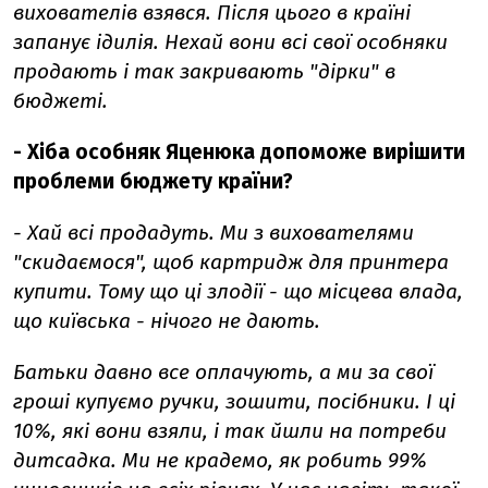
вихователів взявся. Після цього в країні
запанує ідилія. Нехай вони всі свої особняки
продають і так закривають "дірки" в
бюджеті.
- Хіба особняк Яценюка допоможе вирішити
проблеми бюджету країни?
- Хай всі продадуть. Ми з вихователями
"скидаємося", щоб картридж для принтера
купити. Тому що ці злодії - що місцева влада,
що київська - нічого не дають.
Батьки давно все оплачують, а ми за свої
гроші купуємо ручки, зошити, посібники. І ці
10%, які вони взяли, і так йшли на потреби
дитсадка. Ми не крадемо, як робить 99%