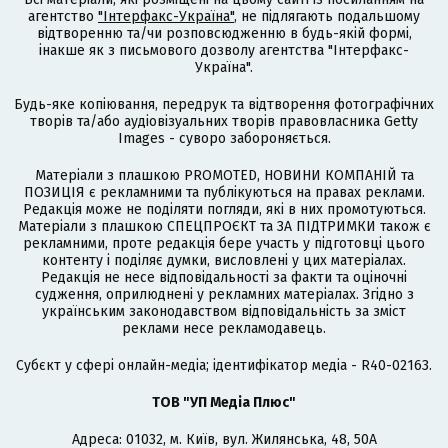
агентство
"Інтерфакс-Україна"
, не підлягають подальшому
відтворенню та/чи розповсюдженню в будь-якій формі,
інакше як з письмового дозволу агентства "Інтерфакс-
Україна".
Будь-яке копіювання, передрук та відтворення фотографічних
творів та/або аудіовізуальних творів правовласника Getty
Images - суворо забороняється.
Матеріали з плашкою PROMOTED, НОВИНИ КОМПАНІЙ та
ПОЗИЦІЯ є рекламними та публікуються на правах реклами.
Редакція може не поділяти погляди, які в них промотуються.
Матеріали з плашкою СПЕЦПРОЄКТ та ЗА ПІДТРИМКИ також є
рекламними, проте редакція бере участь у підготовці цього
контенту і поділяє думки, висловлені у цих матеріалах.
Редакція не несе відповідальності за факти та оціночні
судження, оприлюднені у рекламних матеріалах. Згідно з
українським законодавством відповідальність за зміст
реклами несе рекламодавець.
Cубєкт у сфері онлайн-медіа; ідентифікатор медіа - R40-02163.
ТОВ "УП Медіа Плюс"
Адреса: 01032, м. Київ, вул. Жилянська, 48, 50А