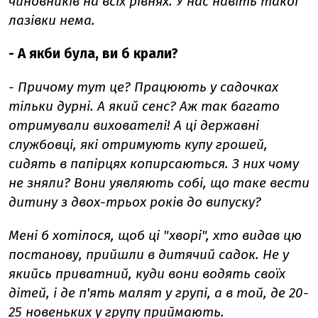
чиновників на всіх рівнях. У нас навіть такої
лазівки нема.
- А якби була, ви б крали?
- Причому тут це? Працюють у садочках
тільки дурні. А який сенс? Аж так багато
отримували вихователі! А ці державні
службовці, які отримують купу грошей,
сидять в папірцях копирсаються. З них чому
не зняли? Вони уявляють собі, що таке вести
дитину з двох-трьох років до випуску?
Мені б хотілося, щоб ці "хворі", хто видав цю
постанову, прийшли в дитячий садок. Не у
якийсь приватний, куди вони водять своїх
дітей, і де п'ять малят у групі, а в той, де 20-
25 новеньких у групу приймають.