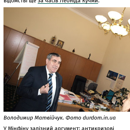
відомстві ще
за часів Леоніда Кучми
.
Володимир Матвійчук. Фото durdom.in.ua
У Мінфіну залізний аргумент: антикризові