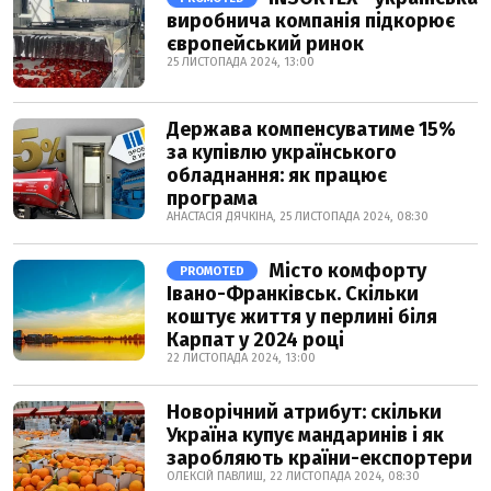
виробнича компанія підкорює
європейський ринок
25 ЛИСТОПАДА 2024, 13:00
Держава компенсуватиме 15%
за купівлю українського
обладнання: як працює
програма
АНАСТАСІЯ ДЯЧКІНА, 25 ЛИСТОПАДА 2024, 08:30
Місто комфорту
PROMOTED
Івано-Франківськ. Скільки
коштує життя у перлині біля
Карпат у 2024 році
22 ЛИСТОПАДА 2024, 13:00
Новорічний атрибут: скільки
Україна купує мандаринів і як
заробляють країни-експортери
ОЛЕКСІЙ ПАВЛИШ, 22 ЛИСТОПАДА 2024, 08:30