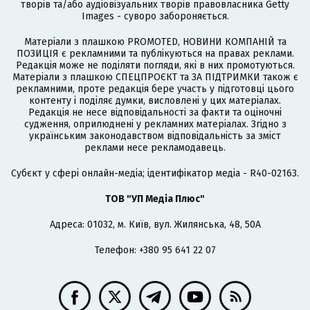
творів та/або аудіовізуальних творів правовласника Getty
Images - суворо забороняється.
Матеріали з плашкою PROMOTED, НОВИНИ КОМПАНІЙ та
ПОЗИЦІЯ є рекламними та публікуються на правах реклами.
Редакція може не поділяти погляди, які в них промотуються.
Матеріали з плашкою СПЕЦПРОЄКТ та ЗА ПІДТРИМКИ також є
рекламними, проте редакція бере участь у підготовці цього
контенту і поділяє думки, висловлені у цих матеріалах.
Редакція не несе відповідальності за факти та оціночні
судження, оприлюднені у рекламних матеріалах. Згідно з
українським законодавством відповідальність за зміст
реклами несе рекламодавець.
Cубєкт у сфері онлайн-медіа; ідентифікатор медіа - R40-02163.
ТОВ "УП Медіа Плюс"
Адреса: 01032, м. Київ, вул. Жилянська, 48, 50А
Телефон: +380 95 641 22 07