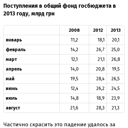
Поступления в общий фонд госбюджета в
2013 году, млрд грн
2008
2012
2013
январь
11,2
18,1
20,1
февраль
14,2
26,7
25,0
март
12,1
21,1
26,8
апрель
14,0
20,8
19,5
май
19,5
28,4
26,5
июнь
12,4
26,2
24,5
июль
14,8
18,9
23,9
август
21,6
28,3
21,3
Частично скрасить это падение удалось за