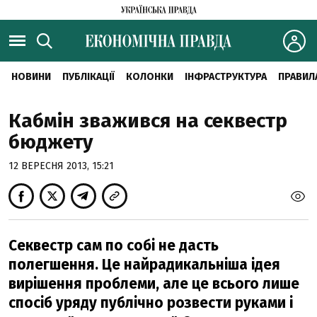
НОВИНИ
ПУБЛІКАЦІЇ
КОЛОНКИ
ІНФРАСТРУКТУРА
ПРАВИЛ
Кабмін зважився на секвестр
бюджету
12 ВЕРЕСНЯ 2013, 15:21
Секвестр сам по собі не дасть
полегшення. Це найрадикальніша ідея
вирішення проблеми, але це всього лише
спосіб уряду публічно розвести руками і