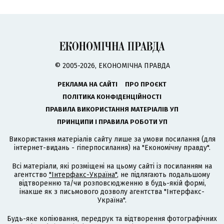
© 2005-2026, ЕКОНОМІЧНА ПРАВДА
РЕКЛАМА НА САЙТІ
ПРО ПРОЄКТ
ПОЛІТИКА КОНФІДЕНЦІЙНОСТІ
ПРАВИЛА ВИКОРИСТАННЯ МАТЕРІАЛІВ УП
ПРИНЦИПИ І ПРАВИЛА РОБОТИ УП
Використання матеріалів сайту лише за умови посилання (для
інтернет-видань - гіперпосилання) на "Економічну правду".
Всі матеріали, які розміщені на цьому сайті із посиланням на
агентство
"Інтерфакс-Україна"
, не підлягають подальшому
відтворенню та/чи розповсюдженню в будь-якій формі,
інакше як з письмового дозволу агентства "Інтерфакс-
Україна".
Будь-яке копіювання, передрук та відтворення фотографічних