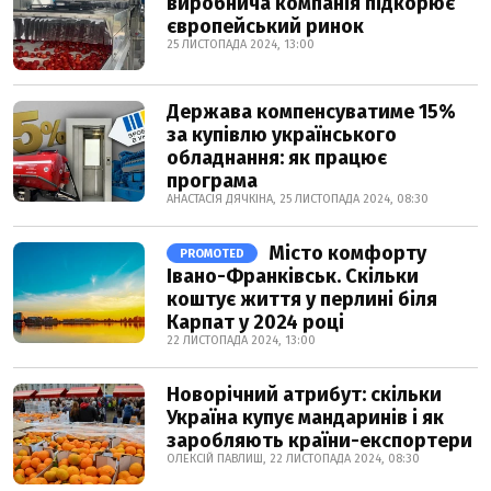
виробнича компанія підкорює
європейський ринок
25 ЛИСТОПАДА 2024, 13:00
Держава компенсуватиме 15%
за купівлю українського
обладнання: як працює
програма
АНАСТАСІЯ ДЯЧКІНА, 25 ЛИСТОПАДА 2024, 08:30
Місто комфорту
PROMOTED
Івано-Франківськ. Скільки
коштує життя у перлині біля
Карпат у 2024 році
22 ЛИСТОПАДА 2024, 13:00
Новорічний атрибут: скільки
Україна купує мандаринів і як
заробляють країни-експортери
ОЛЕКСІЙ ПАВЛИШ, 22 ЛИСТОПАДА 2024, 08:30