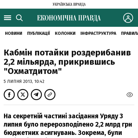
НОВИНИ
ПУБЛІКАЦІЇ
КОЛОНКИ
ІНФРАСТРУКТУРА
ПРАВИЛ
Кабмін потайки роздерибанив
2,2 мільярда, прикрившись
"Охматдитом"
5 ЛИПНЯ 2013, 10:42
На секретній частині засідання Уряду 3
липня було перерозподілено 2,2 млрд грн
бюджетних асигнувань. Зокрема, були