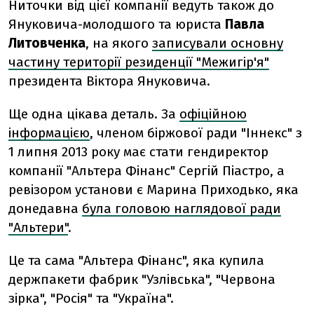
Ниточки від цієї компанії ведуть також до
Януковича-молодшого та юриста
Павла
Литовченка
, на якого
записували основну
частину території резиденції "Межигір'я"
президента Віктора Януковича.
Ще одна цікава деталь. За
офіційною
інформацією
, членом біржової ради "Іннекс" з
1 липня 2013 року має стати гендиректор
компанії "Альтера Фінанс" Сергій Піастро, а
ревізором установи є Марина Приходько, яка
донедавна
була головою наглядової ради
"Альтери"
.
Це та сама "Альтера Фінанс", яка купила
держпакети фабрик "Узлівська", "Червона
зірка", "Росія" та "Україна".