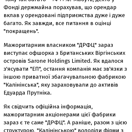
Фонді держмайна порахував, що орендар
вклав у орендовані підприємства дуже і дуже
багато. Як завжди, все питання в оцінці
"покращень".
Мажоритарним власником "ДРФЦ" зараз
виступає офшорка з Британських Віргінських
островів Sarone Holdings Limited. Як вдалося
з'ясувати "ЕП", остання компанія має зв'язки з
іншою приватної збагачувальною фабрикою
"Калінінська", яку зараховували до активів
Едуарда Прутніка.
Як свідчить офіційна інформація,
мажоритарним акціонерами цієї фабрики
зараз є те саме "ДРФЦ". А раніше, разом з цією
структурою, "Калінінською" володіли фірми з