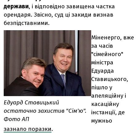
держави
, і відповідно завищена частка
орендаря. Звісно, суд ці закиди визнав
безпідставними.
Міненерго, вже
за часів
"сімейного"
міністра
Едуарда
Ставицького,
пішло у
апеляційну і
Едуард Ставицький
касаційну
остаточно захистив "Сім'ю".
інстанції, де
Фото АП
мужньо
зазнало поразки
.