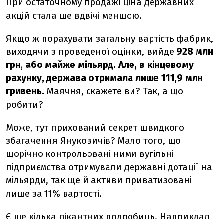
При остаточному продажі ціна державних
акцій стала ще вдвічі меншою.
Якщо ж порахувати загальну вартість фабрик,
виходячи з проведеної оцінки, вийде
928 млн
грн, або майже мільярд. Але, в кінцевому
рахунку, держава отримала лише 111,9 млн
гривень.
Маячня, скажете ви? Так, а що
робити?
Може, тут прихований секрет швидкого
збагачення Януковичів? Мало того, що
щорічно контрольовані ними вугільні
підприємства отримували державні дотації на
мільярди, так ще й активи приватизовані
лише за 11% вартості.
Є ще кілька пікантних подробиць. Наприклад,