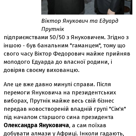
Віктор Янукович та Едуард
Прутнік
підприємствами 50/50 з Януковичем. Згідно з
іншою - був банальним "гаманцем", тому що
свого часу Віктор Федорович майже прийняв
молодого Едуарда до власної родини, і
довіряв своєму вихованцю.
Але це вже давно минулі справи. Після
перемоги Януковича на президентських
виборах, Прутнік майже весь свій бізнес
передав новоствореній владній групі "Сім'я"
під началом старшого сина президента
Олександра Януковича
, а сам поїхав
добувати алмази у Африці
. Інколи гадають,