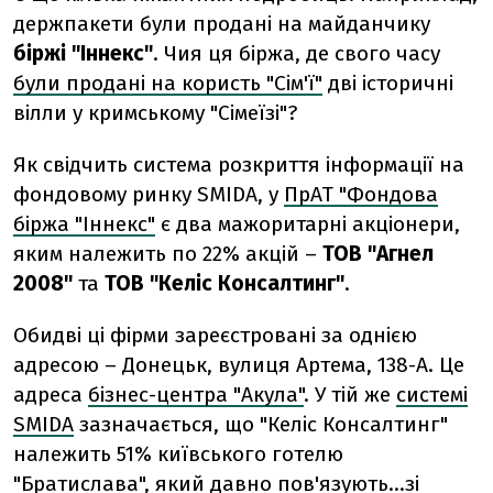
держпакети були продані на майданчику
біржі "Іннекс"
. Чия ця біржа, де свого часу
були продані на користь "Сім'ї"
дві історичні
вілли у кримському "Сімеїзі"?
Як свідчить система розкриття інформації на
фондовому ринку SMIDA, у
ПрАТ "Фондова
біржа "Іннекс"
є два мажоритарні акціонери,
яким належить по 22% акцій –
ТОВ "Агнел
2008"
та
ТОВ "Келiс Консалтинг"
.
Обидві ці фірми зареєстровані за однією
адресою – Донецьк, вулиця Артема, 138-А. Це
адреса
бізнес-центра "Акула"
. У тій же
системі
SMIDA
зазначається, що "Келiс Консалтинг"
належить 51% київського готелю
"Братислава", який давно пов'язують...зі