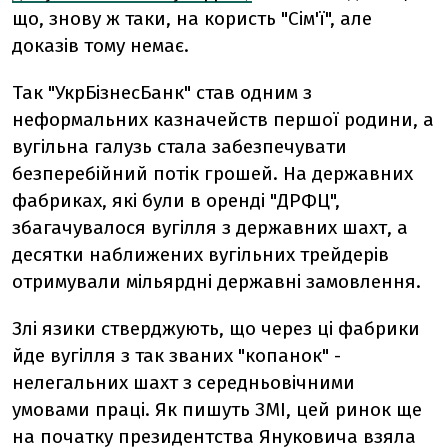
що, знову ж таки, на користь "Сім'ї", але
доказів тому немає.
Так "УкрБізнесБанк" став одним з
неформальних казначейств першої родини, а
вугільна галузь стала забезпечувати
безперебійний потік грошей. На державних
фабриках, які були в оренді "ДРФЦ",
збагачувалося вугілля з державних шахт, а
десятки наближених вугільних трейдерів
отримували мільярдні державні замовлення.
Злі язики стверджують, що через ці фабрики
йде вугілля з так званих "копанок" -
нелегальних шахт з середньовічними
умовами праці. Як пишуть ЗМІ, цей ринок ще
на початку президентства Януковича взяла