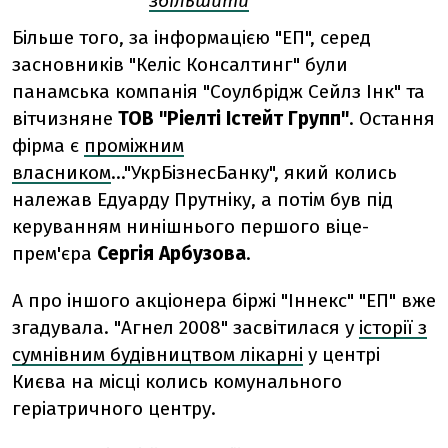
збільшити
Більше того, за інформацією "ЕП", серед
засновників "Келiс Консалтинг" були
панамська компанія "Соулбрідж Сейлз Інк" та
вітчизняне
ТОВ "Ріелті Істейт Групп"
. Остання
фірма є
проміжним
власником
..."УкрБізнесБанку", який колись
належав Едуарду Прутніку, а потім був під
керуванням нинішнього першого віце-
прем'єра
Сергія Арбузова
.
А про іншого акціонера біржі "Іннекс" "ЕП" вже
згадувала. "Агнел 2008" засвітилася у
історії з
сумнівним будівництвом лікарні
у центрі
Києва на місці колись комунального
геріатричного центру.