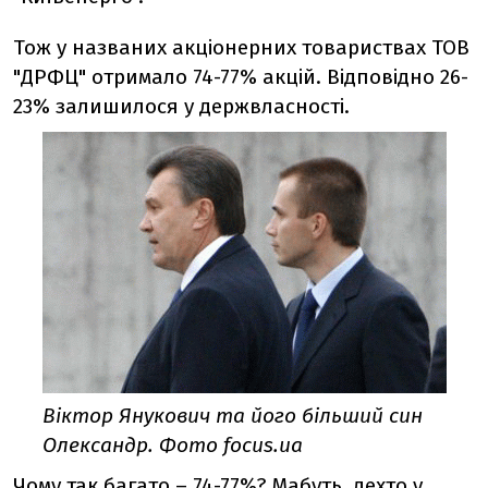
Тож у названих акціонерних товариствах ТОВ
"ДРФЦ" отримало 74-77% акцій. Відповідно 26-
23% залишилося у держвласності.
Віктор Янукович та його більший син
Олександр. Фото focus.ua
Чому так багато – 74-77%? Мабуть, дехто у