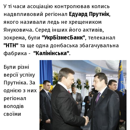
У ті часи асоціацію контролював колись
надвпливовий регіонал
Едуард Прутнік
,
якого називали ледь не хрещеником
Януковича. Серед інших його активів,
зокрема, були
"УкрБізнесБанк"
, телеканал
"НТН"
та ще одна донбаська збагачувальна
фабрика -
"Калінінська"
.
Були різні
версії успіху
Прутніка. За
однією з них
регіонал
володів
своїми