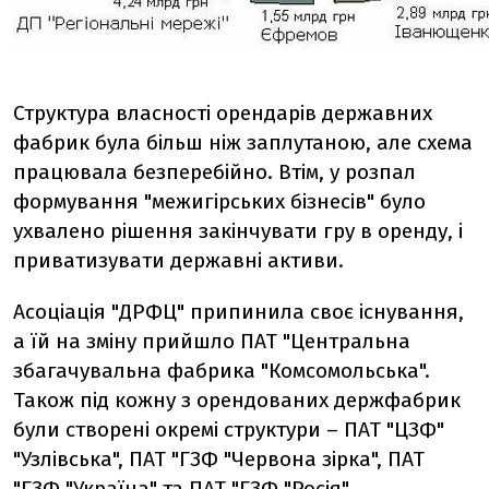
Структура власності орендарів державних
фабрик була більш ніж заплутаною, але схема
працювала безперебійно. Втім, у розпал
формування "межигірських бізнесів" було
ухвалено рішення закінчувати гру в оренду, і
приватизувати державні активи.
Асоціація "ДРФЦ" припинила своє існування,
а їй на зміну прийшло ПАТ "Центральна
збагачувальна фабрика "Комсомольська".
Також під кожну з орендованих держфабрик
були створені окремі структури – ПАТ "ЦЗФ"
"Узлівська", ПАТ "ГЗФ "Червона зірка", ПАТ
"ГЗФ "Україна" та ПАТ "ГЗФ "Росія".