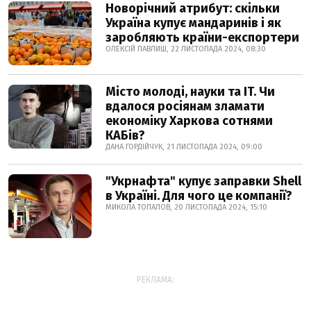
Новорічний атрибут: скільки
Україна купує мандаринів і як
заробляють країни-експортери
ОЛЕКСІЙ ПАВЛИШ, 22 ЛИСТОПАДА 2024, 08:30
Місто молоді, науки та IT. Чи
вдалося росіянам зламати
економіку Харкова сотнями
КАБів?
ДАНА ГОРДІЙЧУК, 21 ЛИСТОПАДА 2024, 09:00
"Укрнафта" купує заправки Shell
в Україні. Для чого це компанії?
МИКОЛА ТОПАЛОВ, 20 ЛИСТОПАДА 2024, 15:10
РЕКЛАМА: