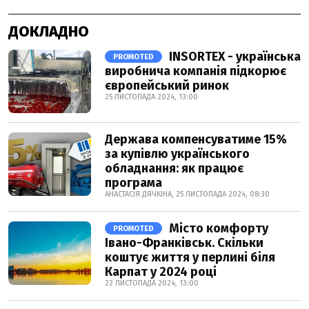
ДОКЛАДНО
INSORTEX - українська
PROMOTED
виробнича компанія підкорює
європейський ринок
25 ЛИСТОПАДА 2024, 13:00
Держава компенсуватиме 15%
за купівлю українського
обладнання: як працює
програма
АНАСТАСІЯ ДЯЧКІНА, 25 ЛИСТОПАДА 2024, 08:30
Місто комфорту
PROMOTED
Івано-Франківськ. Скільки
коштує життя у перлині біля
Карпат у 2024 році
22 ЛИСТОПАДА 2024, 13:00