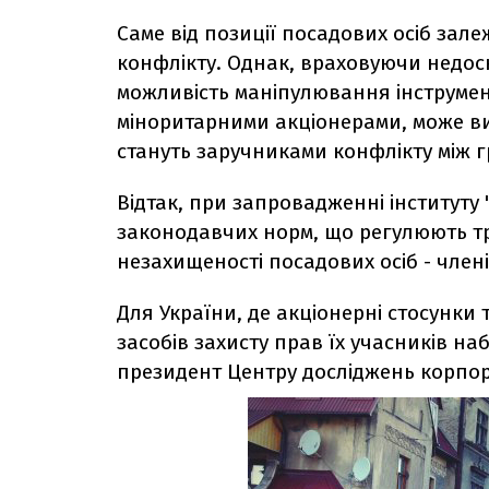
Саме від позиції посадових осіб за
конфлікту. Однак, враховуючи недоск
можливість маніпулювання інструме
міноритарними акціонерами, може ви
стануть заручниками конфлікту між г
Відтак, при запровадженні інституту 
законодавчих норм, що регулюють тр
незахищеності посадових осіб - член
Для України, де акціонерні стосунки
засобів захисту прав їх учасників н
президент Центру досліджень корпор