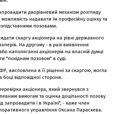
він.
запровадити дворівневий механізм розгляду
и можливість надавати їм професійну оцінку та
езпідставними позовами.
ядати скаргу акціонера на рівні державного
аперів. На другому - в разі виявлення
або наполяганні акціонерів на власній думці
ти "похідним позовом" в суді.
Р, висловлена в її рішенні за скаргою, могла
 боці відповідної сторони.
я перевірка акціонера, який звернувся з
 певним вимогам та оцінка доцільності позову
 запровадити і в Україні", - каже член
рпоративного управління Оксана Параскева.