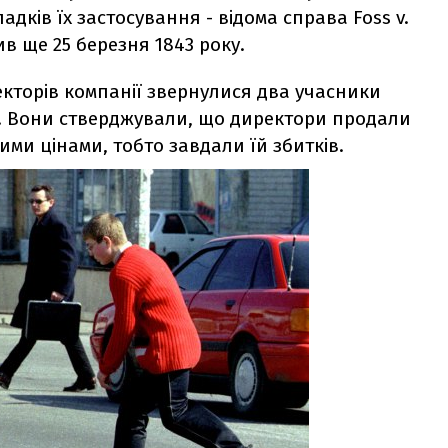
адків їх застосування - відома справа Foss v.
ив ще 25 березня 1843 року.
екторів компанії звернулися два учасники
ny. Вони стверджували, що директори продали
ими цінами, тобто завдали їй збитків.