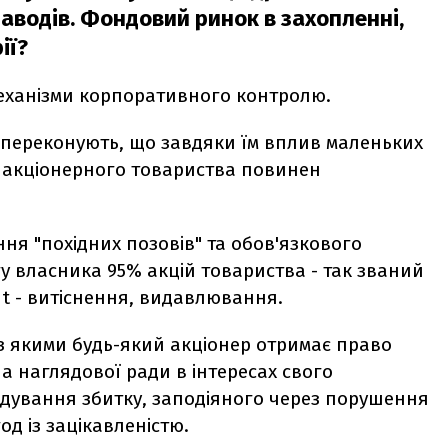
заводів. Фондовий ринок в захопленні,
ії?
механізми корпоративного контролю.
 переконують, що завдяки їм вплив маленьких
я акціонерного товариства повинен
ння "похідних позовів" та обов'язкового
у власника 95% акцій товариства - так званий
out - витіснення, видавлювання.
 з якими будь-який акціонер отримає право
на наглядової ради в інтересах свого
дування збитку, заподіяного через порушення
д із зацікавленістю.