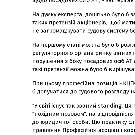
щодо посадових осіб АТ", - застерігає 
На думку експерта, доцільно було б 
таких претензій акціонерів, щоб мат
не загромаджувати судову систему б
На першому етапі можна було б розгл
регуляторного органа ринку цінних п
порушення з боку посадових осіб АТ 
такі претензії можна було б вирішува
При цьому професійна позиція НКЦПФ
б долучатися до судового розгляду на
"У світі існує так званий standing. Ц
"похідним позовом", на відповідність
до юридичної особи. Цю практику слід
правління Професійної асоціації ко