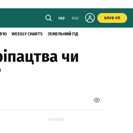
КЛУБ УП
УКР
РОС
В'Ю
WEEKLY CHARTS
ЗЕМЕЛЬНИЙ ГІД
ріпацтва чи
?
РЕКЛАМА: