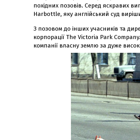
похідних позовів. Серед яскравих вип
Harbottle, яку англійський суд виріш
З позовом до інших учасників та дир
корпорації The Victoria Park Compa
компанії власну землю за дуже висок