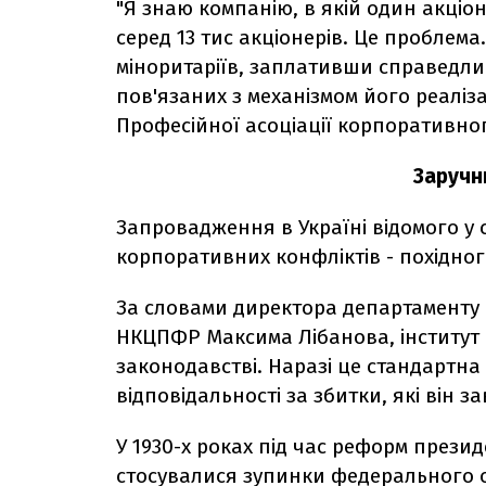
"Я знаю компанію, в якій один акціо
серед 13 тис акціонерів. Це проблема
міноритаріїв, заплативши справедливу
пов'язаних з механізмом його реаліза
Професійної асоціації корпоративно
Заручн
Запровадження в Україні відомого у с
корпоративних конфліктів - похідно
За словами директора департаменту а
НКЦПФР Максима Лібанова, інститут 
законодавстві. Наразі це стандартн
відповідальності за збитки, які він 
У 1930-х роках під час реформ прези
стосувалися зупинки федерального о