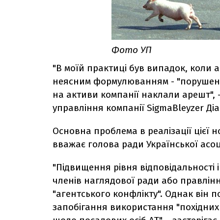
Фото УП
"В моїй практиці був випадок, коли а
неясним формулюванням - "порушення 
на активи компанії наклали арешт",
управління компанії SigmaBleyzer Діа
Основна проблема в реалізації цієї 
вважає голова ради Української асоц
"Підвищення рівня відповідальності і
членів наглядової ради або правлін
"агентського конфлікту". Однак він
запобігання використання "похідних