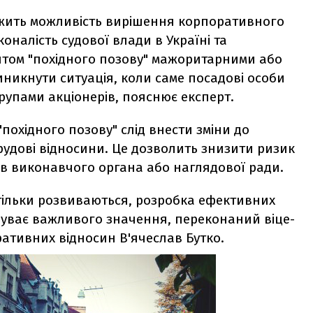
лежить можливість вирішення корпоративного
оналість судової влади в Україні та
нтом "похідного позову" мажоритарними або
никнути ситуація, коли саме посадові особи
рупами акціонерів, пояснює експерт.
"похідного позову" слід внести зміни до
удові відносини. Це дозволить знизити ризик
ів виконавчого органа або наглядової ради.
 тільки розвиваються, розробка ефективних
абуває важливого значення, переконаний віце-
ативних відносин В'ячеслав Бутко.