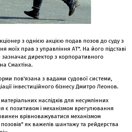
кціонер з однією акцією подав позов до суду з
моїх прав з управління АТ". На його підставі
 - зазначає директор з корпоративного
на Смахтіна.
норми пов'язана з вадами судової системи,
іації інвестиційного бізнесу Дмитро Леонов.
 матеріальних наслідків для несумлінних
ня є позитивом і механізмом врегулювання
 повинен врівноважуватися механізмом
 позовів" як важелів шантажу та рейдерства