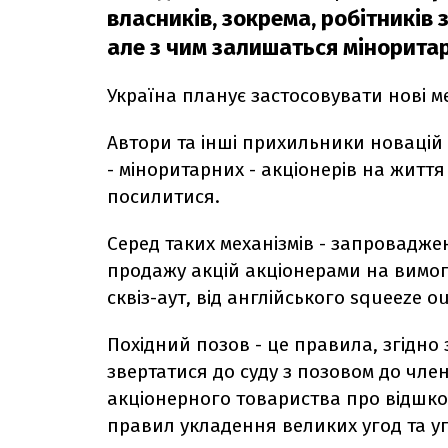
власників, зокрема, робітників 
але з чим залишаться міноритар
Україна планує застосовувати нові 
Автори та інші прихильники новацій
- міноритарних - акціонерів на житт
посилитися.
Серед таких механізмів - запровадже
продажу акцій акціонерами на вимог
сквіз-аут, від англійського squeeze 
Похідний позов - це правила, згідно
звертатися до суду з позовом до чле
акціонерного товариства про відшко
правил укладення великих угод та уго