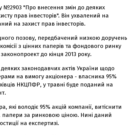
у №2903 "Про внесення змін до деяких
исту прав інвесторів". Він ухвалений на
аний на захист прав інвесторів.
ідного позову, передбачений низкою доручень
комісії з цінних паперів та фондового ринку
законопроект до кінця 2013 року.
о деяких законодавчих актів України щодо
ерами на вимогу акціонера - власника 95%
хівців НКЦПФР, у травні буде поданий на
нт.
, які володіє 95% акцій компанії, витіснити
за папери за ринковою ціною. Нині даний
юстиції на експертизі.