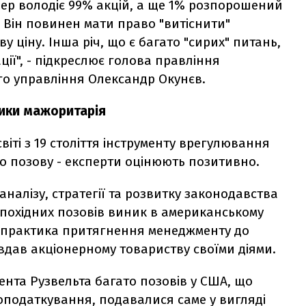
нер володіє 99% акцій, а ще 1% розпорошений
. Він повинен мати право "витіснити"
 ціну. Інша річ, що є багато "сирих" питань,
ції", - підкреслює голова правління
го управління Олександр Окунєв.
ики мажоритарія
віті з 19 століття інструменту врегулювання
го позову - експерти оцінюють позитивно.
налізу, стратегії та розвитку законодавства
похідних позовів виник в американському
а практика притягнення менеджменту до
завдав акціонерному товариству своїми діями.
дента Рузвельта багато позовів у США, що
податкування, подавалися саме у вигляді