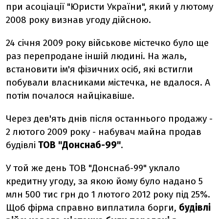
при асоціації "Юристи України", який у лютому
2008 року визнав угоду дійсною.
24 січня 2009 року військове містечко було ще
раз перепродане іншій людині. На жаль,
встановити ім'я фізичних осіб, які встигли
побували власниками містечка, не вдалося. А
потім почалося найцікавіше.
Через дев'ять днів після останнього продажу -
2 лютого 2009 року - набувач майна продав
будівлі
ТОВ "Донснаб-99"
.
У той же день ТОВ "Донснаб-99" уклало
кредитну угоду, за якою йому було надано 5
млн 500 тис грн до 1 лютого 2012 року під 25%.
Щоб фірма справно виплатила борги,
будівлі