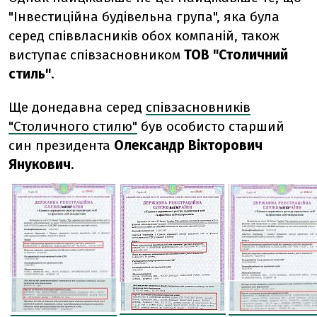
"Інвестиційна будівельна група", яка була
серед співвласників обох компаній, також
виступає співзасновником
ТОВ "Столичний
стиль"
.
Ще донедавна серед
співзасновників
"Столичного стилю"
був особисто старший
син президента
Олександр Вікторович
Янукович
.