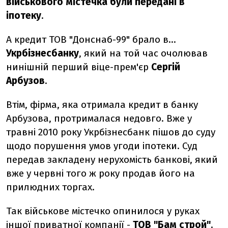
військового містечка були передані в
іпотеку
.
А кредит ТОВ "Донснаб-99" брало в...
Укрбізнесбанку
, який на той час очолював
нинішній перший віце-прем'єр
Сергій
Арбузов
.
Втім, фірма, яка отримала кредит в банку
Арбузова, протрималася недовго. Вже у
травні 2010 року Укрбізнесбанк пішов до суду
щодо порушення умов угоди іпотеки. Суд
передав закладену нерухомість банкові, який
вже у червні того ж року продав його на
прилюдних торгах.
Так військове містечко опинилося у руках
іншої приватної компанії -
ТОВ "Бам строй"
.