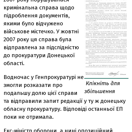
кримінальна справа щодо
підроблення документів,
якими було відчужено
військове містечко. У жовтні
2007 року ця справа була
відправлена за підслідністю
до прокуратури Донецької
області.
Водночас у Генпрокуратурі не
Клікніть для
змогли розказати про
збільшення
подальшу долю цієї справи
та відправили запит редакції у ту ж донецьку
обласну прокуратуру. Відповіді останньої ЕП
поки не отримала.
Екс-міністр оборони, а нині опозиційний