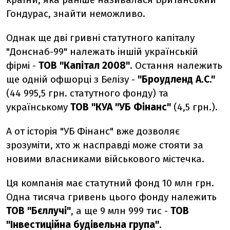
Гондурас, знайти неможливо.
Однак ще дві гривні статутного капіталу
"Донснаб-99" належать іншій українській
фірмі -
ТОВ "Капітал 2008"
. Остання належить
ще одній офшорці з Белізу -
"Броудленд А.С."
(44 995,5 грн. статутного фонду) та
українському
ТОВ "КУА "УБ Фінанс"
(4,5 грн.).
А от історія "УБ Фінанс" вже дозволяє
зрозуміти, хто ж насправді може стояти за
новими власниками військового містечка.
Ця компанія має статутний фонд 10 млн грн.
Одна тисяча гривень цього фонду належить
ТОВ "Бєллучі"
, а ще 9 млн 999 тис -
ТОВ
"Інвестиційна будівельна група"
.