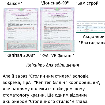
"Донснаб-99"
"Бам строй"
"Ваіком"
Акціонери
"Братислав
"Капітал 2008"
"КУА "УБ Фінанс"
Клікніть для збільшення
Але й зараз "Столичним стилем" володіє,
зокрема, ПрАТ "Кепітел білдінг корпорейшен",
яке напряму належить найвідомішому
стоматологу країни. Ще одним відомим
акціонером "Столичного стилю" є глава