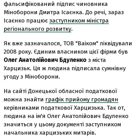
фальсифікований підпис чиновника
Міноборони Дмитра Ісаєнка. До речі, зараз
Ісаєнко працює
заступником міністра
регіонального розвитку
.
Як вже зазначалося, ТОВ "Ваіком" ліквідували
2008 року. Єдиним власником цієї фірми був
Олег Анатолійович Бдуленко
з міста
Харцизьк. Ця ж людина підписала сумнівну
угоду з Міноборони.
На сайті Донецької обласної податкової
можна знайти
графік прийому громадян
керівниками податкової Харцизька. Так от,
людина на ім'я Олег Анатолійович Бдуленко
значиться у цьому документі заступником
начальника харцизьких митарів.