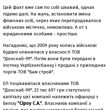
Цей факт вже сам по собі цікавий, однак
підемо далі. На жаль, встановити імена
фізичних осіб, через яких перепродавалося
військове містечко, неможливо. А от з
юридичними особами - простіше.
Нагадаємо, що 2009 року колись військові
будівлі опинилися у власності ТОВ
"Донснаб-99". Потім вони були передані в
іпотеку Укрбізнесбанку і продані з прилюдних
торгів ТОВ "Бам строй".
ЕП поцікавилася власниками ТОВ
"Донснаб-99". 23 тис 697 грн статутного
капіталу цієї компанії належить офшорці з
Белізу
"Сіроу С.А."
. Власників компанії з
країни, яка раніше називалася Британський