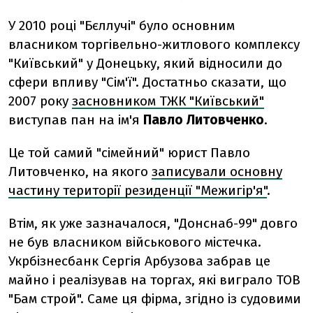
У 2010 році "Бєллучі" було основним
власником торгівельно-житлового комплексу
"Київський" у Донецьку, який відносили до
сфери впливу "Сім'ї". Достатньо сказати, що
2007 року
засновником ТЖК "Київський"
виступав пан на ім'я
Павло Литовченко
.
Це той самий "сімейний" юрист Павло
Литовченко, на якого
записували основну
частину території резиденції "Межигір'я"
.
Втім, як уже зазначалося, "Донснаб-99" довго
не був власником військового містечка.
Укрбізнесбанк Сергія Арбузова забрав це
майно і реалізував на торгах, які виграло ТОВ
"Бам строй". Саме ця фірма, згідно із судовими