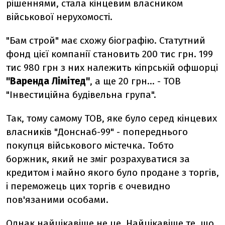
рішеннями, стала кінцевим власником
військової нерухомості.
"Бам строй" має схожу біографію. Статутний
фонд цієї компанії становить 200 тис грн. 199
тис 980 грн з них належить кіпрській офшорці
"Варенда Лімітед"
, а ще 20 грн... - ТОВ
"Інвестиційна будівельна група".
Так, тому самому ТОВ, яке було серед кінцевих
власників "Донснаб-99" - попереднього
покупця військового містечка. Тобто
боржник, який не зміг розрахуватися за
кредитом і майно якого було продане з торгів,
і переможець цих торгів є очевидно
пов'язаними особами.
Однак найцікавіше не це. Найцікавіше те, що