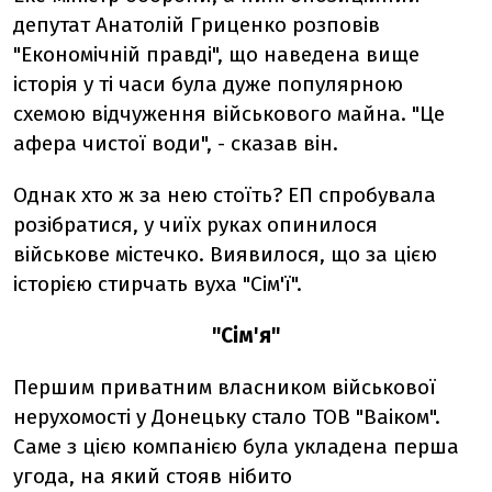
депутат Анатолій Гриценко розповів
"Економічній правді", що наведена вище
історія у ті часи була дуже популярною
схемою відчуження військового майна. "Це
афера чистої води", - сказав він.
Однак хто ж за нею стоїть? ЕП спробувала
розібратися, у чиїх руках опинилося
військове містечко. Виявилося, що за цією
історією стирчать вуха "Сім'ї".
"Сім'я"
Першим приватним власником військової
нерухомості у Донецьку стало ТОВ "Ваіком".
Саме з цією компанією була укладена перша
угода, на який стояв нібито