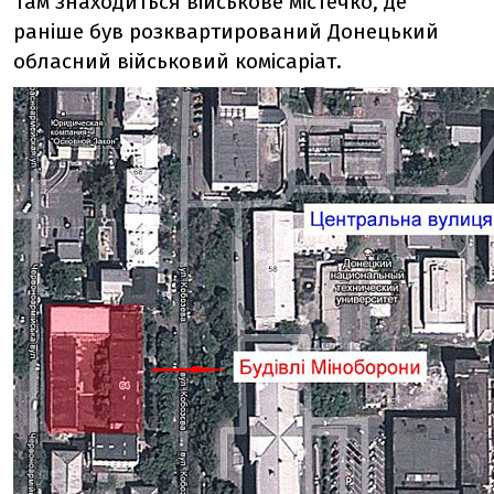
Там знаходиться військове містечко, де
раніше був розквартирований Донецький
обласний військовий комісаріат.