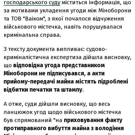
господарського суду
міститься інформація, що
за мотивами укладення угоди між Міноборони
та ТОВ "Ваіком", з якої почалося відчуження
військового містечка, навіть порушувалася
кримінальна справа.
З тексту документа випливає: судово-
криміналістична експертиза дійшла висновку,
що
відповідна угода представником
Міноборони не підписувався, а акти
прийому-передачі майна містять підроблені
відбитки печатки та штампу
.
А отже, суди дійшли висновку, що весь
ланцюжок угод щодо військового містечка
був спрямований "на
приховування факту
протиправного вибуття майна з володіння