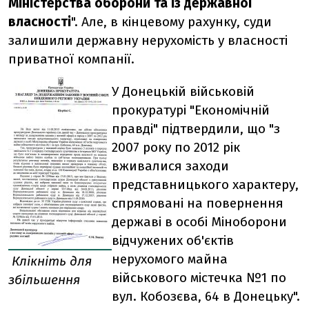
Міністерства оборони та із державної
власності
". Але, в кінцевому рахунку, суди
залишили державну нерухомість у власності
приватної компанії.
У Донецькій військовій
прокуратурі "Економічній
правді" підтвердили, що "з
2007 року по 2012 рік
вживалися заходи
представницького характеру,
спрямовані на повернення
державі в особі Міноборони
відчужених об'єктів
нерухомого майна
Клікніть для
військового містечка №1 по
збільшення
вул. Кобозєва, 64 в Донецьку".