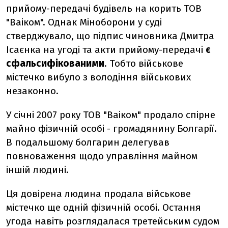
прийому-передачі будівель на корить ТОВ
"Ваіком". Однак Міноборони у суді
стверджувало, що підпис чиновника Дмитра
Ісаєнка на угоді та акти прийому-передачі
є
сфальсифікованими
. Тобто військове
містечко вибуло з володіння військових
незаконно.
У січні 2007 року ТОВ "Ваіком" продало спірне
майно фізичній особі - громадянину Болгарії.
В подальшому болгарин делегував
повноваження щодо управління майном
іншій людині.
Ця довірена людина продала військове
містечко ще одній фізичній особі. Остання
угода навіть розглядалася третейським судом