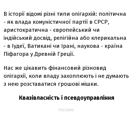
В історії відомі різні типи олігархій: політична
- як влада комуністичної партії в СРСР,
аристократична - європейський чи
індійський досвід, релігійна або клерикальна
- в Іудеї, Ватикані чи Ірані, наукова - країна
Піфагора у Древній Греції.
Нас же цікавить фінансовий різновид
олігархії, коли владу захоплюють і не думають
з нею розставатися грошові мішки.
Квазівласність і псевдоуправління
РЕКЛАМА: