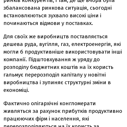
ринків конкурентів, і там, де ще вчора була
збалансована ринкова ситуація, сьогодні
встановлюються зухвало високі ціни і
починаються відмови у поставках.
Для своїх же виробництв поставляється
дешева руда, вугілля, газ, електроенергія, які
могли б продуктивніше використовувати інші
компанії. Підштовхування ж уряду до
розподілу бюджетних коштів на їх користь
гальмує перерозподіл капіталу у новітні
виробництва і зупиняє структурні зміни в
економіці.
Фактично олігархічні конгломерати
живляться за рахунок прибутків продуктивно
працюючих фірм і населення, які
перерозподіляються на їх користь за