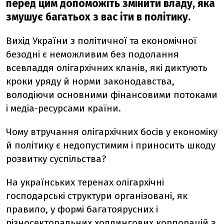
перед цим допоможіть змінити владу, яка
змушує багатьох з вас іти в політику.
Вихід України з політичної та економічної
безодні є неможливим без подолання
всевладдя олігархічних кланів, які диктують
кроки уряду й норми законодавства,
володіючи основними фінансовими потоками
і медіа-ресурсами країни.
Чому втручання олігархічних босів у економіку
й політику є недопустимим і приносить шкоду
розвитку суспільства?
На українських теренах олігархічні
господарські структури організовані, як
правило, у формі багатоярусних і
різносекторальних холдингових корпорацій з