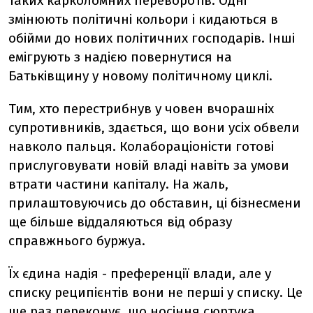
таких карколомних переворотів. Одні
змінюють політичні кольори і кидаються в
обійми до нових політичних господарів. Інші
емігрують з надією повернутися на
Батьківщину у новому політичному циклі.
Тим, хто перестрибнув у човен вчорашніх
супротивників, здається, що вони усіх обвели
навколо пальця. Колабораціоністи готові
прислуговувати новій владі навіть за умови
втрати частини капіталу. На жаль,
прилаштовуючись до обставин, ці бізнесмени
ще більше віддаляються від образу
справжнього буржуа.
Їх єдина надія - преференції влади, але у
списку реципієнтів вони не перші у списку. Це
ще раз переконує, що носіння сюртука