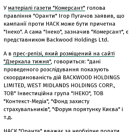
У
матеріалі газети "Комерсант"
голова
правління "Оранти" Ігор Пугачов заявив, що
кампанії проти НАСК може бути причетна
"Інеко". А сама "Інеко", зазначив "Комерсант", є
представником Backwood Holdings Ltd.
А в
прес-релізі, який розміщений на сайті
"Дзеркала тижня"
, говориться: "дані
проведеного розслідування показують
скоординованість дій BACKWOOD HOLDINGS
LIMITED, WEST MIDLANDS HOLDINGS CORP.,
ТОВ" Інвестиційна група "ІНЕКО", ТОВ
"Контекст-Медіа", "Фонд захисту
страхувальників", "Форум порятунку Києва" і
т.д.
НАСК "Оранта" вважає за необхідне подати