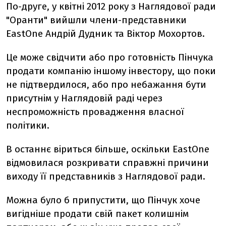
По-друге, у квітні 2012 року з Наглядової ради
"Оранти" вийшли члени-представники
EastOne Андрій Дудник та Віктор Мохортов.
Це може свідчити або про готовність Пінчука
продати компанію іншому інвестору, що поки
не підтвердилося, або про небажання бути
присутнім у Наглядовій раді через
неспроможність провадження власної
політики.
В останнє віриться більше, оскільки EastOne
відмовилася розкривати справжні причини
виходу її представників з Наглядової ради.
Можна було б припустити, що Пінчук хоче
вигідніше продати свій пакет колишнім