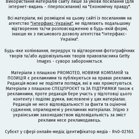
Використання матеріалів сайту лише за умови посилання (для
інтернет-видань - гіперпосилання) на "Економічну правду".
Всі матеріали, які розміщені на цьому сайті із посиланням на
агентство
"Інтерфакс-Україна"
, не підлягають подальшому
відтворенню та/чи розповсюдженню в будь-якій формі,
інакше як з письмового дозволу агентства "Інтерфакс-
Україна".
Будь-яке копіювання, передрук та відтворення фотографічних
творів та/або аудіовізуальних творів правовласника Getty
Images - суворо забороняється.
Матеріали з плашкою PROMOTED, НОВИНИ КОМПАНІЙ та
ПОЗИЦІЯ є рекламними та публікуються на правах реклами.
Редакція може не поділяти погляди, які в них промотуються.
Матеріали з плашкою СПЕЦПРОЄКТ та ЗА ПІДТРИМКИ також є
рекламними, проте редакція бере участь у підготовці цього
контенту і поділяє думки, висловлені у цих матеріалах.
Редакція не несе відповідальності за факти та оціночні
судження, оприлюднені у рекламних матеріалах. Згідно з
українським законодавством відповідальність за зміст
реклами несе рекламодавець.
Cубєкт у сфері онлайн-медіа; ідентифікатор медіа - R40-02163.