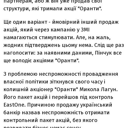
партнерам, або ж він уже продав свої
структури, які тримали акції "Оранти".
Ще один варіант - ймовірний інший продаж
акцій, який через кампанію у ЗМІ
намагаються стимулювати. Але, на жаль,
жодних підтверджень цьому нема. Слід ще раз
наголосити: за наявними даними, Пінчук все
ще володіє акціями "Оранти".
З проблемою неспроможності провадження
власної політики зіткнувся свого часу і
колишній акціонер "Оранти" Микола Лагун.
Його пакет акцій і перейшов під контроль
EastOne. Причиною продажу український
банкір назвав неспроможність отримати
контрольний пакет акцій, без якого
розвивати бізнес немає сенсу.