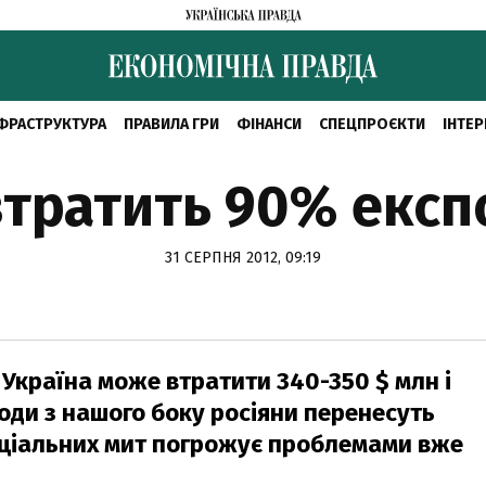
ФРАСТРУКТУРА
ПРАВИЛА ГРИ
ФІНАНСИ
СПЕЦПРОЄКТИ
ІНТЕР
втратить 90% експ
31 СЕРПНЯ 2012, 09:19
ю Україна може втратити 340-350 $ млн і
оди з нашого боку росіяни перенесуть
еціальних мит погрожує проблемами вже