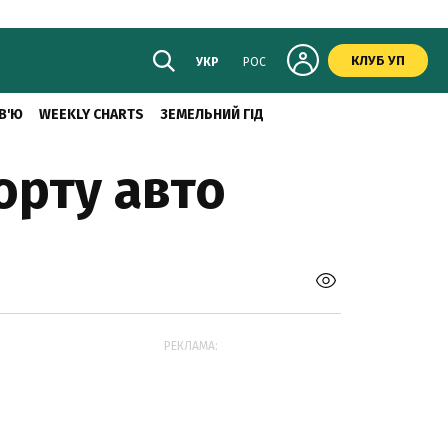
КЛУБ УП
УКР
РОС
В'Ю
WEEKLY CHARTS
ЗЕМЕЛЬНИЙ ГІД
орту авто
РЕКЛАМА: