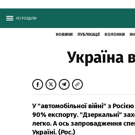
УСІ РОЗДІЛИ
НОВИНИ
ПУБЛІКАЦІЇ
КОЛОНКИ
ІН
Україна 
У "автомобільної війні" з Росіє
90% експорту. "Дзеркальні" зах
легко. А ось запровадження сп
Україні. (
Рос.
)