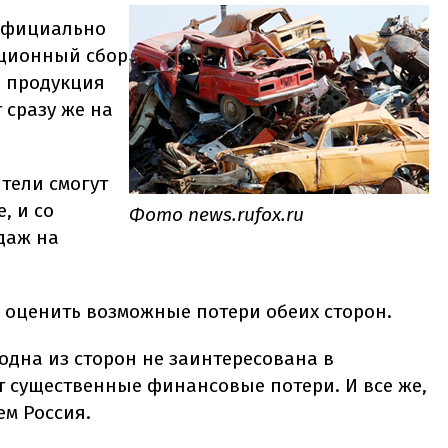
 официально
ационный сбор
, продукция
 сразу же на
тели смогут
, и со
Фото news.rufox.ru
даж на
 оценить возможные потери обеих сторон.
одна из сторон не заинтересована в
т существенные финансовые потери. И все же,
ем Россия.