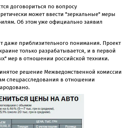
стся договориться по вопросу
оретически может ввести "зеркальные" меры
илям. Об этом уже официально заявил
нет даже приблизительного понимания. Проект
краине только разрабатывается, и в первой
ых" мер в отношении российской техники.
принятое решение Межведомственной комиссии
гам спецрасследования в отношении
народовано.