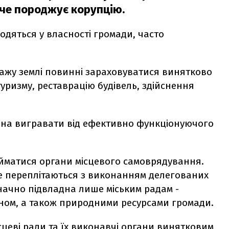
че породжує корупцію.
одяться у власності громади, часто
дажу землі повинні зараховуватися винятково
туризму, реставрацію будівель, здійснення
инна вигравати від ефективно функціонуючого
йматися органи місцевого самоврядування.
е переплітаються з виконанням делегованих
ачно підвладна лише міським радам -
ном, а також природними ресурсами громади.
сцеві ради та їх виконавчі органи винятковим