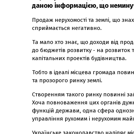
даною інформацією, що немину
Продаж нерухомості та землі, що знах
сприймається негативно.
Та мало хто знає, що доходи від про
до бюджетів розвитку - на розвиток 
капітальних проектів будівництва.
Тобто в ідеалі місцева громада пов
та прозорого ринку землі.
Створенням такого ринку повинні за
Хоча повноваження цих органів дуж
функцій держави, одна сфера однозн
управління рухомим і нерухомим май
Українське законодавство наділяє мі