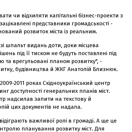
увати чи відхиляти капітальні бізнес-проекти з
 зацікавлені представники громадськості -
ований розвиток міста із реальним.
 зі шпальт видань доти, доки місцева
шень під її тиском не будуть поставлені під
 та врегульовані планом розвитку", -
витку, будівництва й ЖКГ Анатолій Близнюк.
 2009-2011 роках Східноукраїнський центр
инг доступності генеральних планів міст.
нтр надсилав запити на текстову й
опій цих документів не надала.
ідіграють важливої ролі в громаді. А ще це
онтролю планування розвитку міст. Для