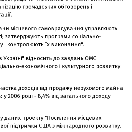
анізацію громадських обговорень і
ації.
ргани місцевого самоврядування управляють
ті; затверджують програми соціально-
у і контролюють їх виконання".
 Україні" відносить до завдань ОМС
іально-економічного і культурного розвитку
частка доходів від продажу нерухомого майна
: у 2006 році - 8,4% від загального доходу
 у даних проекту "Посилення місцевих
сової підтримки США з міжнародного розвитку.