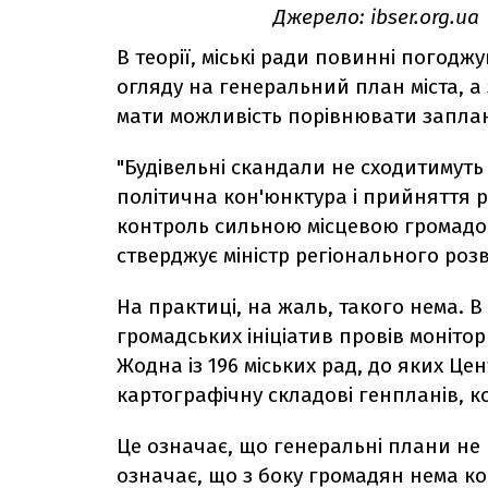
Джерело: ibser.org.ua
В теорії, міські ради повинні погодж
огляду на генеральний план міста, а
мати можливість порівнювати заплан
"Будівельні скандали не сходитимуть
політична кон'юнктура і прийняття рі
контроль сильною місцевою громадою
стверджує міністр регіонального роз
На практиці, на жаль, такого нема. В
громадських ініціатив провів монітор
Жодна із 196 міських рад, до яких Це
картографічну складові генпланів, к
Це означає, що генеральні плани не в
означає, що з боку громадян нема к