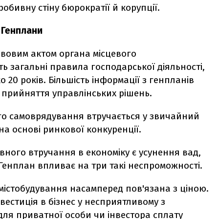
робивну стіну бюрократії й корупції.
Генплани
вовим актом органа місцевого
ь загальні правила господарської діяльності,
 20 років. Більшість інформації з генпланів
 прийняття управлінських рішень.
го самоврядування втручається у звичайний
на основі ринкової конкуренції.
ного втручання в економіку є усунення вад,
Генплан впливає на три такі неспроможності.
 містобудування насамперед пов'язана з ціною.
вестиція в бізнес у несприятливому з
 для приватної особи чи інвестора сплату