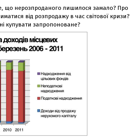
те, що нерозпроданого лишилося замало? Про
риматися від розпродажу в час світової кризи?
ені купувати запропоноване?