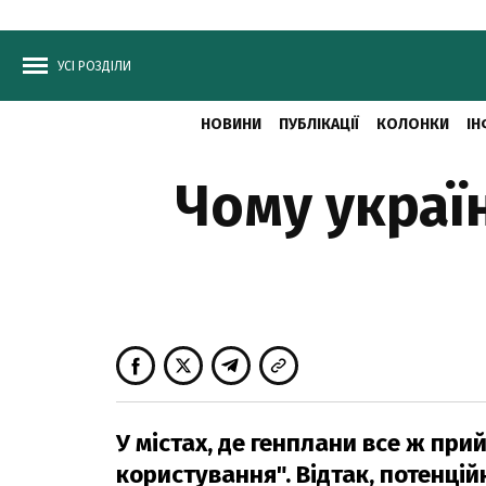
УСІ РОЗДІЛИ
НОВИНИ
ПУБЛІКАЦІЇ
КОЛОНКИ
ІН
Чому украї
У містах, де генплани все ж при
користування". Відтак, потенцій