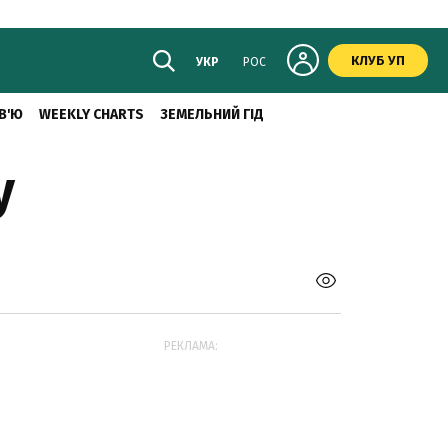
КЛУБ УП
УКР
РОС
В'Ю
WEEKLY CHARTS
ЗЕМЕЛЬНИЙ ГІД
у
РЕКЛАМА: