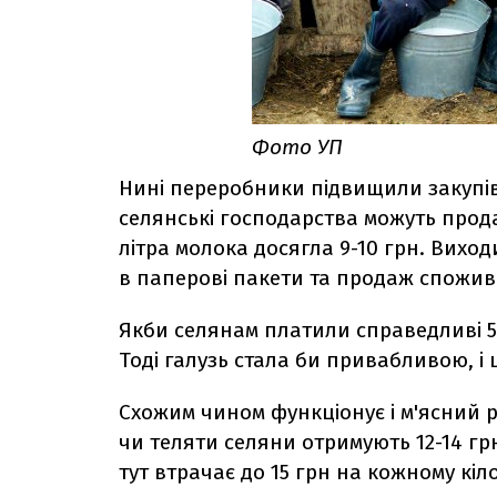
Фото УП
Нині переробники підвищили закупіве
селянські господарства можуть прода
літра молока досягла 9-10 грн. Вихо
в паперові пакети та продаж спожив
Якби селянам платили справедливі 5 
Тоді галузь стала би привабливою, і
Схожим чином функціонує і м'ясний р
чи теляти селяни отримують 12-14 грн
тут втрачає до 15 грн на кожному кіл