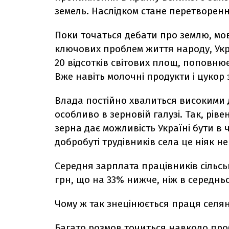
земель. Наслідком стане перетворенн
Поки точаться дебати про землю, мов
ключових проблем життя народу, Укра
20 відсотків світових площ, поповнює
Вже навіть молочні продукти і цукор з
Влада постійно хвалиться високими 
особливо в зерновій галузі. Так, рів
зерна дає можливість Україні бути в 
добробуті трудівників села це ніяк н
Середня зарплата працівників сільсь
грн, що на 33% нижче, ніж в середньом
Чому ж так знецінюється праця селя
Багато розмов точиться навколо про