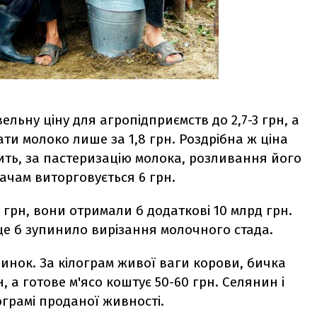
льну ціну для агропідприємств до 2,7-3 грн, а
ти молоко лише за 1,8 грн. Роздрібна ж ціна
дить, за пастеризацію молока, розливання його
ачам виторговується 6 грн.
грн, вони отримали б додаткові 10 млрд грн.
 це б зупинило вирізання молочного стада.
инок. За кілограм живої ваги корови, бичка
, а готове м'ясо коштує 50-60 грн. Селянин і
ограмі проданої живності.