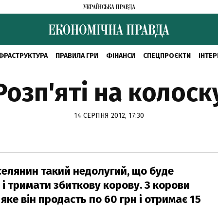
ФРАСТРУКТУРА
ПРАВИЛА ГРИ
ФІНАНСИ
СПЕЦПРОЄКТИ
ІНТЕР
Розп'яті на колоск
14 СЕРПНЯ 2012, 17:30
 селянин такий недолугий, що буде
н і тримати збиткову корову. З корови
 яке він продасть по 60 грн і отримає 15