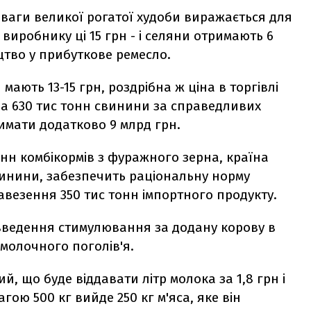
 ваги великої рогатої худоби виражається для
виробнику ці 15 грн - і селяни отримають 6
тво у прибуткове ремесло.
мають 13-15 грн, роздрібна ж ціна в торгівлі
За 630 тис тонн свинини за справедливих
имати додатково 9 млрд грн.
нн комбікормів з фуражного зерна, країна
инини, забезпечить раціональну норму
завезення 350 тис тонн імпортного продукту.
 введення стимулювання за додану корову в
 молочного поголів'я.
й, що буде віддавати літр молока за 1,8 грн і
гою 500 кг вийде 250 кг м'яса, яке він