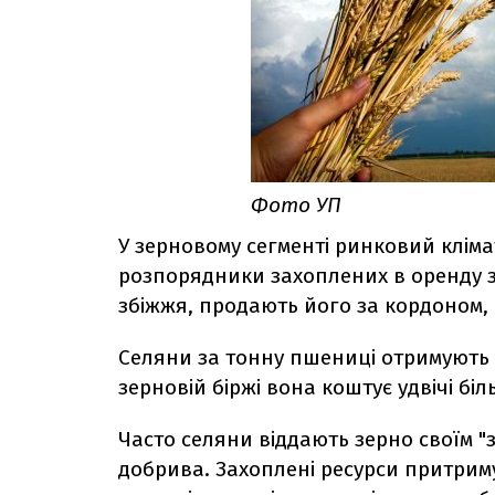
Фото УП
У зерновому сегменті ринковий кліма
розпорядники захоплених в оренду з
збіжжя, продають його за кордоном,
Селяни за тонну пшениці отримують м
зерновій біржі вона коштує удвічі біл
Часто селяни віддають зерно своїм "
добрива. Захоплені ресурси притрим