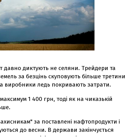
т давно диктують не селяни. Трейдери та
емель за безцінь скуповують більше третини
 а виробники ледь покривають затрати.
аксимум 1 400 грн, тоді як на чиказькій
ьше.
захисникам" за поставлені нафтопродукти і
уються до весни. В держави закінчується