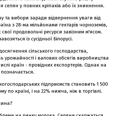
я селян у повних кріпаків або їх зникнення.
у та вибори заради відвернення уваги від
їна з 28-ма мільйонами гектарів чорноземів,
 свої продовольчі ресурси завізним м'ясом.
авозяться із сусідньої Білорусі.
досягнення сільського господарства,
ень урожайності і валових обсягів виробництва
числі країн - провідних експортерів. Однак на
е позначається.
когосподарських підприємств становить 1 500
у по країні, і на 22% нижча, ніж в торгівлі.
нина?
блеми на ринку молока. Селяни скаржаться,