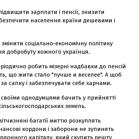
ідвищити зарплати і пенсії, знизити
абезпечити населення країни дешевими і
 змінити соціально-економічну політику
ня добробуту кожного українця.
ріодично робить мізерні надбавки до пенсій
ть, що жити стало "лучше и веселее". А щоб
 за сапку і забезпечувати себе харчами.
з своїми однодумцями бачить у прийнятті
сільськогосподарських земель.
вітчизняні багатії миттю розкуплять
фінансові кордони і заборони не зупинять
рдонного капіталу, який скупить решту