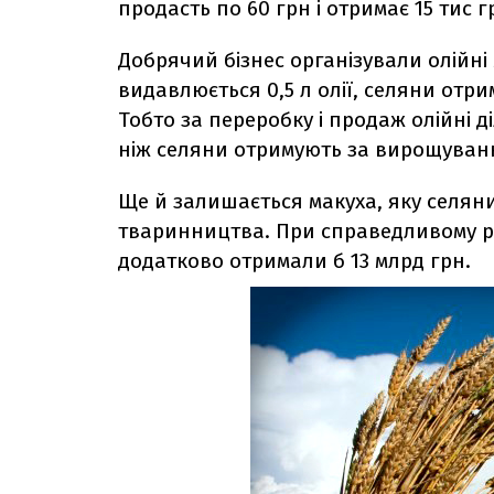
продасть по 60 грн і отримає 15 тис 
Добрячий бізнес організували олійні
видавлюється 0,5 л олії, селяни отрим
Тобто за переробку і продаж олійні ді
ніж селяни отримують за вирощуван
Ще й залишається макуха, яку селяни
тваринництва. При справедливому ро
додатково отримали б 13 млрд грн.