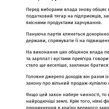
Перед виборами влада знову обіцяє п
податковий тягар на підприємців, з
якісними продуктами харчування.
Пануюча партія клянеться докорінно
держави, спрямувати її на підвищен
На виконання цих обіцянок влада пе
та зарплат і вустами прем'єра говори
стало ще веселіше, закликає братися
Головне джерело доходів він разом і
закону про вільний продаж-купівлю 
Якщо цей закон набере чинності, то 
найродючіші землі. Крім того, ніякі 
проникнення в країну великого зако