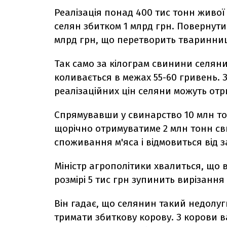
Реалізація понад 400 тис тонн живої
селян збитком 1 млрд грн. Повернути 
млрд грн, що перетворить тваринниц
Так само за кілограм свинини селяни 
коливається в межах 55-60 гривень. 
реалізаційних цін селяни можуть отр
Спрямувавши у свинарство 10 млн то
щорічно отримуватиме 2 млн тонн св
споживання м'яса і відмовиться від 
Міністр агрополітики хвалиться, що
розмірі 5 тис грн зупинить вирізання
Він гадає, що селянин такий недолуги
тримати збиткову корову. З корови ва