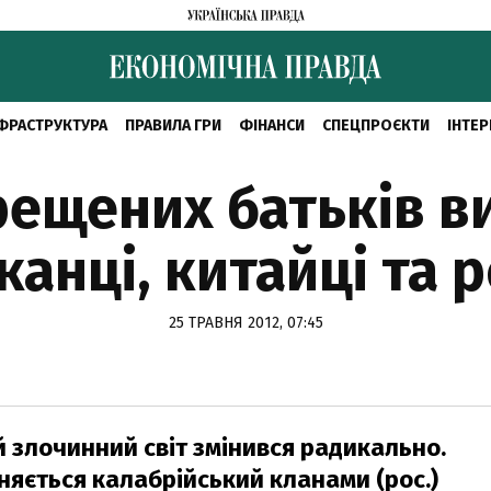
ФРАСТРУКТУРА
ПРАВИЛА ГРИ
ФІНАНСИ
СПЕЦПРОЄКТИ
ІНТЕР
рещених батьків в
анці, китайці та 
25 ТРАВНЯ 2012, 07:45
й злочинний світ змінився радикально.
існяється калабрійський кланами (рос.)