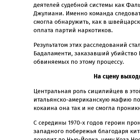
деятелей судебной системы как Фаль
Джулиани. Именно команда следоват
смогла обнаружить, как в швейцарс
оплата партий наркотиков.
Результатом этих расследований стал
Бадаламенти, заказавший убийство 
обвиняемых по этому процессу.
На сцену выход
Центральная роль сицилийцев в это
итальянско-американскую мафию пот
кокаина она так и не смогла проникн
С середины 1970-х годов героин про
западного побережья благодаря кит
доходит до Нью-Йорка, чему Коза Но