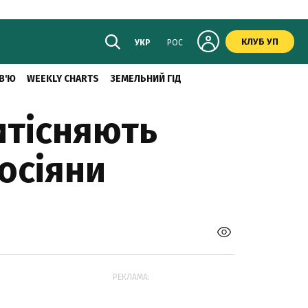
КЛУБ УП
УКР
РОС
В'Ю
WEEKLY CHARTS
ЗЕМЕЛЬНИЙ ГІД
итісняють
росіяни
РЕКЛАМА: