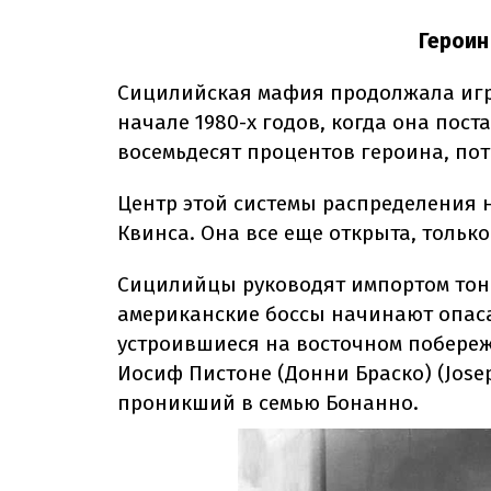
Героин
Сицилийская мафия продолжала игра
начале 1980-х годов, когда она по
восемьдесят процентов героина, пот
Центр этой системы распределения н
Квинса. Она все еще открыта, тольк
Сицилийцы руководят импортом тонн 
американские боссы начинают опасат
устроившиеся на восточном побережь
Иосиф Пистоне (Донни Браско) (Josep
проникший в семью Бонанно.