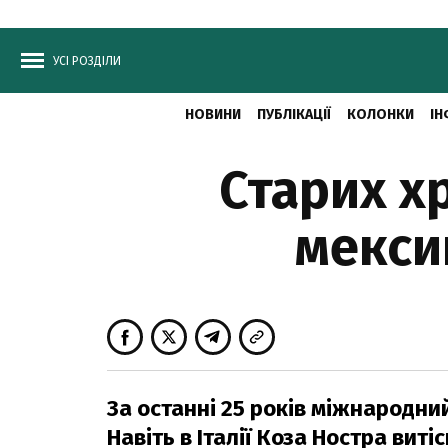
УСІ РОЗДІЛИ
НОВИНИ
ПУБЛІКАЦІЇ
КОЛОНКИ
ІН
Старих х
мексик
За останні 25 років міжнародни
Навіть в Італії Коза Ностра вит