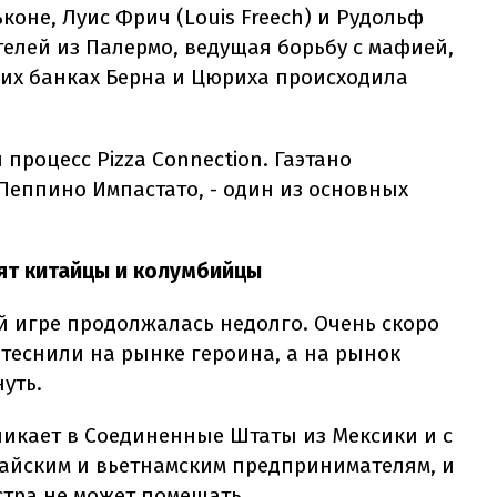
коне, Луис Фрич (Louis Freech) и Рудольф
елей из Палермо, ведущая борьбу с мафией,
ких банках Берна и Цюриха происходила
 процесс Pizza Connection. Гаэтано
Пеппино Импастато, - один из основных
ят китайцы и колумбийцы
й игре продолжалась недолго. Очень скоро
еснили на рынке героина, а на рынок
уть.
никает в Соединенные Штаты из Мексики и с
айским и вьетнамским предпринимателям, и
стра не может помешать.