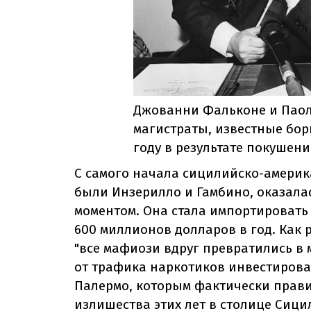
Джованни Фальконе и Паол
магистраты, известные борц
году в результате покушени
С самого начала сицилийско-америк
были Инзерилло и Гамбино, оказала
моментом. Она стала импортировать
600 миллионов долларов в год. Как
"все мафиози вдруг превратились в 
от трафика наркотиков инвестировал
Палермо, которым фактически прав
излишества этих лет в столице Сици