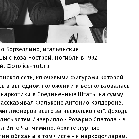
о Борзеллино, итальянские
ы с Коза Нострой. Погибли в 1992
й. Фото ice-nut.ru
анская сеть, ключевыми фигурами которой
сь в выгодном положении и воспользовалась
 наркотики в Соединенные Штаты на сумму
 рассказывал Фальконе Антонио Калдероне,
миллионеров всего за несколько лет". Доходы
ись зятем Инзерилло - Розарио Спатола - в
ил Вито Чанчимино. Архитектурные
лии обязаны в том числе - и наркодолларам.