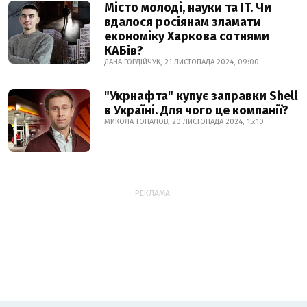
Місто молоді, науки та IT. Чи
вдалося росіянам зламати
економіку Харкова сотнями
КАБів?
ДАНА ГОРДІЙЧУК, 21 ЛИСТОПАДА 2024, 09:00
"Укрнафта" купує заправки Shell
в Україні. Для чого це компанії?
МИКОЛА ТОПАЛОВ, 20 ЛИСТОПАДА 2024, 15:10
РЕКЛАМА: