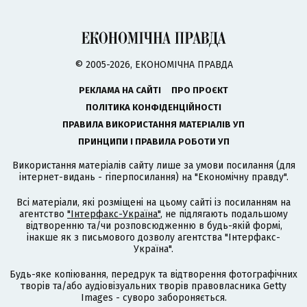
© 2005-2026, ЕКОНОМІЧНА ПРАВДА
РЕКЛАМА НА САЙТІ
ПРО ПРОЄКТ
ПОЛІТИКА КОНФІДЕНЦІЙНОСТІ
ПРАВИЛА ВИКОРИСТАННЯ МАТЕРІАЛІВ УП
ПРИНЦИПИ І ПРАВИЛА РОБОТИ УП
Використання матеріалів сайту лише за умови посилання (для
інтернет-видань - гіперпосилання) на "Економічну правду".
Всі матеріали, які розміщені на цьому сайті із посиланням на
агентство
"Інтерфакс-Україна"
, не підлягають подальшому
відтворенню та/чи розповсюдженню в будь-якій формі,
інакше як з письмового дозволу агентства "Інтерфакс-
Україна".
Будь-яке копіювання, передрук та відтворення фотографічних
творів та/або аудіовізуальних творів правовласника Getty
Images - суворо забороняється.