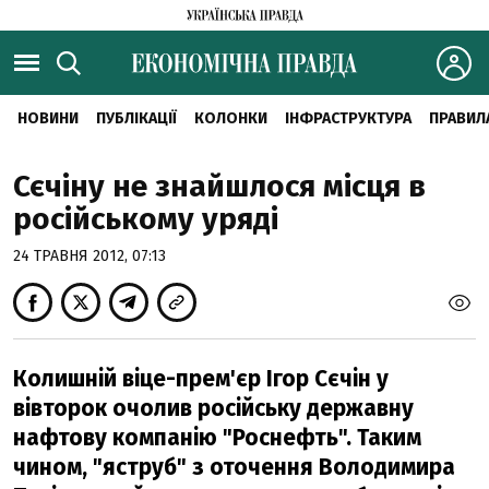
НОВИНИ
ПУБЛІКАЦІЇ
КОЛОНКИ
ІНФРАСТРУКТУРА
ПРАВИЛ
Сєчіну не знайшлося місця в
російському уряді
24 ТРАВНЯ 2012, 07:13
Колишній віце-прем'єр Ігор Сєчін у
вівторок очолив російську державну
нафтову компанію "Роснефть". Таким
чином, "яструб" з оточення Володимира