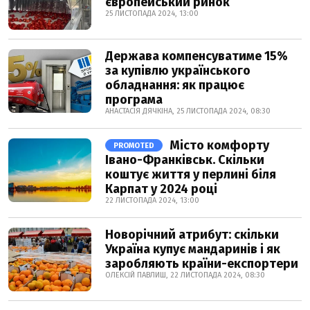
європейський ринок
25 ЛИСТОПАДА 2024, 13:00
Держава компенсуватиме 15%
за купівлю українського
обладнання: як працює
програма
АНАСТАСІЯ ДЯЧКІНА, 25 ЛИСТОПАДА 2024, 08:30
Місто комфорту
PROMOTED
Івано-Франківськ. Скільки
коштує життя у перлині біля
Карпат у 2024 році
22 ЛИСТОПАДА 2024, 13:00
Новорічний атрибут: скільки
Україна купує мандаринів і як
заробляють країни-експортери
ОЛЕКСІЙ ПАВЛИШ, 22 ЛИСТОПАДА 2024, 08:30