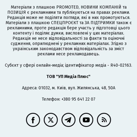
Матеріали з плашкою PROMOTED, НОВИНИ КОМПАНІЙ та
ПОЗИЦІЯ є рекламними та публікуються на правах реклами.
Редакція може не поділяти погляди, які в них промотуються.
Матеріали з плашкою СПЕЦПРОЄКТ та ЗА ПІДТРИМКИ також є
рекламними, проте редакція бере участь у підготовці цього
контенту і поділяє думки, висловлені у цих матеріалах.
Редакція не несе відповідальності за факти та оціночні
судження, оприлюднені у рекламних матеріалах. Згідно з
українським законодавством відповідальність за зміст
реклами несе рекламодавець.
Cубєкт у сфері онлайн-медіа; ідентифікатор медіа - R40-02163.
ТОВ "УП Медіа Плюс"
Адреса: 01032, м. Київ, вул. Жилянська, 48, 50А
Телефон: +380 95 641 22 07