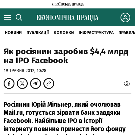
НОВИНИ
ПУБЛІКАЦІЇ
КОЛОНКИ
ІНФРАСТРУКТУРА
ПРАВИЛ
Як росіянин заробив $4,4 млрд
на IPO Facebook
19 ТРАВНЯ 2012, 10:28
Росіянин Юрій Мільнер, який очолював
Mail.ru, готується зірвати банк завдяки
Facebook. Найбільше IPO в історії
інтернету повинне принести його фонду