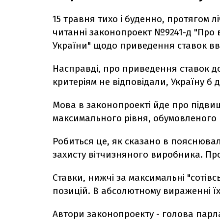
15 травня тихо і буденно, протягом 
читанні законопроект №9241-д "Про 
України" щодо приведення ставок вві
Насправді, про приведення ставок до
критеріям не відповідали, Україну б
Мова в законопроекті йде про підвищ
максимального рівня, обумовленого п
Робиться це, як сказано в пояснюва
захисту вітчизняного виробника. Прот
Ставки, нижчі за максимальні "сотівс
позицій. В абсолютному вираженні їх 
Автори законопроекту - голова парла