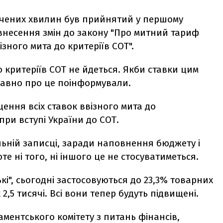
лічених хвилин був прийнятий у першому
внесення змін до закону "Про митний тариф
зного мита до критеріїв СОТ".
 критеріїв СОТ не йдеться. Якби ставки цим
 давно про це поінформували.
ення всіх ставок ввізного мита до
ри вступі України до СОТ.
льній записці, заради наповнення бюджету і
е ні того, ні іншого це не стосуватиметься.
ькі", сьогодні застосовуються до 23,3% товарних
2,5 тисячі. Всі вони тепер будуть підвищені.
ментського комітету з питань фінансів,