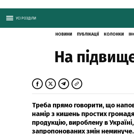
УСІ РОЗДІЛИ
НОВИНИ
ПУБЛІКАЦІЇ
КОЛОНКИ
ІН
На підвище
Треба прямо говорити, що нап
намір з кишень простих громадян
продукцію, вироблену в Україні,
запропонованих змін неминуче.