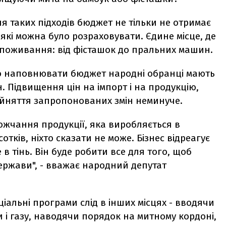
ня таких підходів бюджет не тільки не отримає
а які можна було розраховувати. Єдине місце, де
 споживання: від фісташок до пральних машин.
що наповнювати бюджет народні обранці мають
. Підвищення цін на імпорт і на продукцію,
рийняття запропонованих змін неминуче.
жчання продукції, яка виробляється в
дсотків, ніхто сказати не може. Бізнес відреагує
 в тінь. Він буде робити все для того, щоб
ержави", - вважає народний депутат
іальні програми слід в інших місцях - вводячи
 і газу, наводячи порядок на митному кордоні,