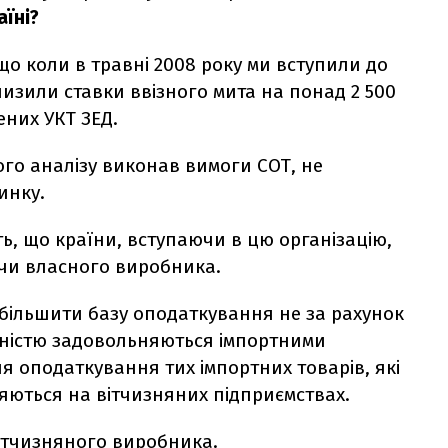
їні?
 що коли в травні 2008 року ми вступили до
низили ставки ввізного мита на понад 2 500
ених УКТ ЗЕД.
ого аналізу виконав вимоги СОТ, не
инку.
ть, що країни, вступаючи в цю організацію,
чи власного виробника.
більшити базу оподаткування не за рахунок
овністю задовольняються імпортними
 оподаткування тих імпортних товарів, які
ються на вітчизняних підприємствах.
вітчизняного виробника.