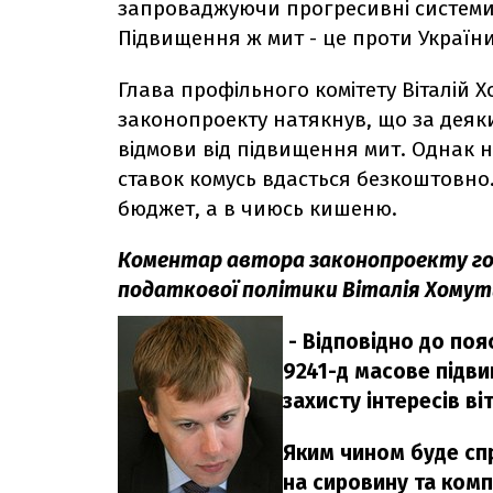
запроваджуючи прогресивні системи
Підвищення ж мит - це проти України
Глава профільного комітету Віталій 
законопроекту натякнув, що за деяк
відмови від підвищення мит. Однак 
ставок комусь вдасться безкоштовно. 
бюджет, а в чиюсь кишеню.
Коментар автора законопроекту гол
податкової політики Віталія Хомут
- Відповідно до по
9241-д масове підви
захисту інтересів в
Яким чином буде спр
на сировину та компл