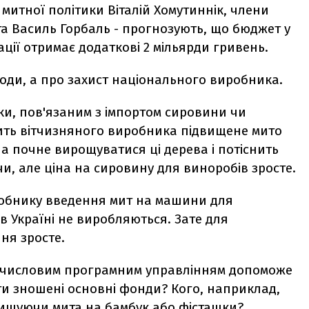
а митної політики Віталій Хомутиннік, члени
 та Василь Горбаль - прогнозують, що бюджет у
ції отримає додаткові 2 мільярди гривень.
ходи, а про захист національного виробника.
ки, пов'язаним з імпортом сировини чи
тить вітчизняного виробника підвищене мито
а почне вирощуватися ці дерева і потіснить
и, але ціна на сировину для виноробів зросте.
обнику введення мит на машини для
 Україні не виробляються. Зате для
ня зросте.
з числовим програмним управлінням допоможе
ти зношені основні фонди? Кого, наприклад,
вищуючи мита на бамбук або фісташки?