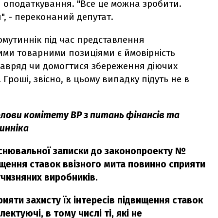
 оподаткування. "Все це можна зробити.
", - переконаний депутат.
Хомутиннік під час представлення
ими товарними позиціями є ймовірність
навряд чи домогтися збереження діючих
Гроші, звісно, в цьому випадку підуть не в
ови комітету ВР з питань фінансів та
инніка
яснювальної записки до законопроекту №
щення ставок ввізного мита повинно сприяти
ітчизняних виробників.
ияти захисту їх інтересів підвищення ставок
ектуючі, в тому числі ті, які не