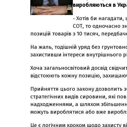
виробляються в Укра
- Хотів би нагадати,
СОТ, то одночасно з
позицій товарів з 10 тисяч, передбач
На жаль, тодішній уряд без грунтовн
захистивши інтереси внутрішнього р
Хоча загальносвітовий досвід свідчи
відстоюють кожну позицію, захищаю
Прийняття цього закону дозволить з
стратегічних видів сировини, які п
надходженнями, а шляхом збільшення
можуть вироблятися або вже виробля
Це є логічним кроком щодо захисту 