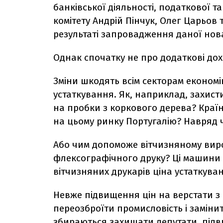
банківської діяльності, податкової т
комітету Андрій Пінчук, Олег Царьов
результаті запровадження даної нова
Однак спочатку не про додаткові до
Зміни шкодять всім секторам економі
устаткування. Як, наприклад, захис
на пробки з коркового дерева? Країн
на цьому ринку Португалію? Навряд ч
Або чим допоможе вітчизняному вир
флексографічного друку? Ці машини в
вітчизняних друкарів ціна устаткуван
Невже підвищення цін на верстати 
переозброїти промисловість і заміни
збираються захищати депутати, під