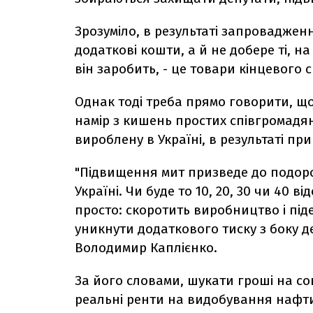
Зрозуміло, в результаті запроваджен
додаткові кошти, а й не добере ті, н
він заробить, - це товари кінцевого
Однак тоді треба прямо говорити, 
намір з кишень простих співгромадян
вироблену в Україні, в результаті п
"Підвищення мит призведе до подоро
Україні. Чи буде то 10, 20, 30 чи 40 ві
просто: скоротить виробництво і піде
уникнути додаткового тиску з боку д
Володимир Каплієнко.
За його словами, шукати гроші на соц
реальні ренти на видобування нафти