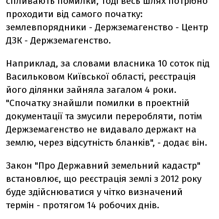
спливають помилки, тоді весь шлях потрібно
проходити від самого початку:
землевпорядники - Держземагенство - Центр
ДЗК - Держземагенство.
Наприклад, за словами власника 10 соток під
Васильковом Київської області, реєстрація
його ділянки зайняла загалом 4 роки.
"Спочатку знайшли помилки в проектній
документації та змусили переробляти, потім
Держземагенство не видавало держакт на
землю, через відсутність бланків", - додає він.
Закон "Про Державний земельний кадастр"
встановлює, що реєстрація землі з 2012 року
буде здійснюватися у чітко визначений
термін - протягом 14 робочих днів.