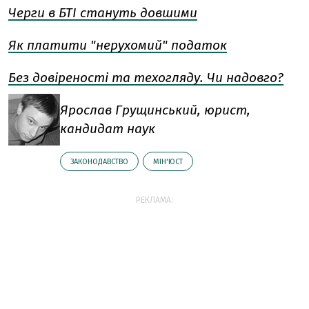
Черги в БТІ стануть довшими
Як платити "нерухомий" податок
Без довіреності та техогляду. Чи надовго?
Ярослав Грущинський, юрист,
кандидат наук
ЗАКОНОДАВСТВО
МІН'ЮСТ
РЕКЛАМА: