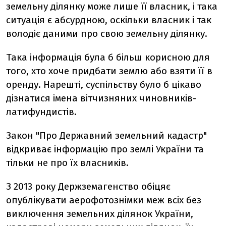
земельну ділянку може лише її власник, і така
ситуація є абсурдною, оскільки власник і так
володіє даними про свою земельну ділянку.
Така інформація була б більш корисною для
того, хто хоче придбати землю або взяти її в
оренду. Нарешті, суспільству було б цікаво
дізнатися імена вітчизняних чиновників-
латифундистів.
Закон "Про Державний земельний кадастр"
відкриває інформацію про землі України та
тільки не про їх власників.
З 2013 року Держземагенство обіцяє
опублікувати аерофотознімки меж всіх без
виключення земельних ділянок України,