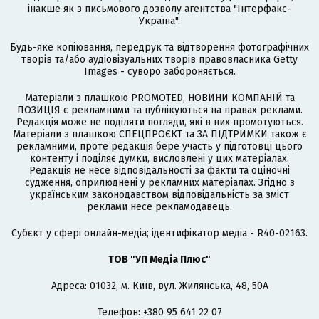
інакше як з письмового дозволу агентства "Інтерфакс-
Україна".
Будь-яке копіювання, передрук та відтворення фотографічних
творів та/або аудіовізуальних творів правовласника Getty
Images - суворо забороняється.
Матеріали з плашкою PROMOTED, НОВИНИ КОМПАНІЙ та
ПОЗИЦІЯ є рекламними та публікуються на правах реклами.
Редакція може не поділяти погляди, які в них промотуються.
Матеріали з плашкою СПЕЦПРОЄКТ та ЗА ПІДТРИМКИ також є
рекламними, проте редакція бере участь у підготовці цього
контенту і поділяє думки, висловлені у цих матеріалах.
Редакція не несе відповідальності за факти та оціночні
судження, оприлюднені у рекламних матеріалах. Згідно з
українським законодавством відповідальність за зміст
реклами несе рекламодавець.
Cубєкт у сфері онлайн-медіа; ідентифікатор медіа - R40-02163.
ТОВ "УП Медіа Плюс"
Адреса: 01032, м. Київ, вул. Жилянська, 48, 50А
Телефон: +380 95 641 22 07