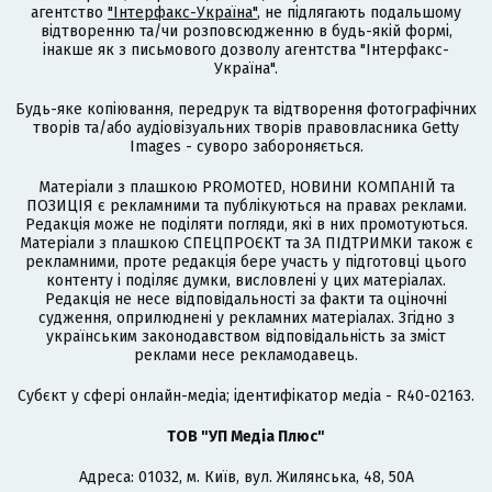
агентство
"Інтерфакс-Україна"
, не підлягають подальшому
відтворенню та/чи розповсюдженню в будь-якій формі,
інакше як з письмового дозволу агентства "Інтерфакс-
Україна".
Будь-яке копіювання, передрук та відтворення фотографічних
творів та/або аудіовізуальних творів правовласника Getty
Images - суворо забороняється.
Матеріали з плашкою PROMOTED, НОВИНИ КОМПАНІЙ та
ПОЗИЦІЯ є рекламними та публікуються на правах реклами.
Редакція може не поділяти погляди, які в них промотуються.
Матеріали з плашкою СПЕЦПРОЄКТ та ЗА ПІДТРИМКИ також є
рекламними, проте редакція бере участь у підготовці цього
контенту і поділяє думки, висловлені у цих матеріалах.
Редакція не несе відповідальності за факти та оціночні
судження, оприлюднені у рекламних матеріалах. Згідно з
українським законодавством відповідальність за зміст
реклами несе рекламодавець.
Cубєкт у сфері онлайн-медіа; ідентифікатор медіа - R40-02163.
ТОВ "УП Медіа Плюс"
Адреса: 01032, м. Київ, вул. Жилянська, 48, 50А