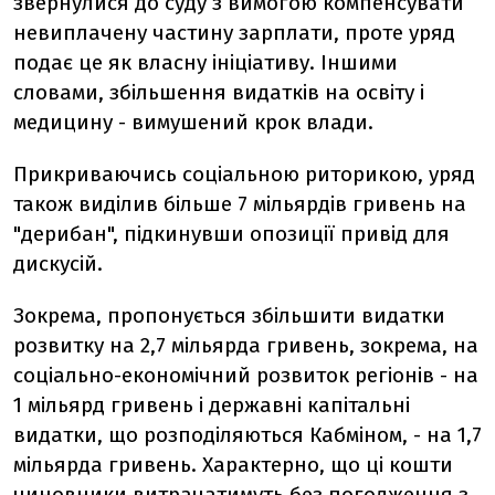
звернулися до суду з вимогою компенсувати
невиплачену частину зарплати, проте уряд
подає це як власну ініціативу. Іншими
словами, збільшення видатків на освіту і
медицину - вимушений крок влади.
Прикриваючись соціальною риторикою, уряд
також виділив більше 7 мільярдів гривень на
"дерибан", підкинувши опозиції привід для
дискусій.
Зокрема, пропонується збільшити видатки
розвитку на 2,7 мільярда гривень, зокрема, на
соціально-економічний розвиток регіонів - на
1 мільярд гривень і державні капітальні
видатки, що розподіляються Кабміном, - на 1,7
мільярда гривень. Характерно, що ці кошти
чиновники витрачатимуть без погодження з