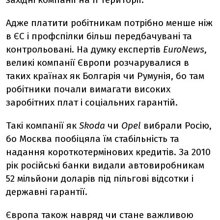
Адже платити робітникам потрібно менше ніж
в ЄС і профспілки більш передбачувані та
контрольовані. На думку експертів
EuroNews
,
великі компанії Європи розчарувалися в
таких країнах як Болгарія чи Румунія, бо там
робітники почали вимагати високих
заробітних плат і соціальних гарантій.
Такі компанії як
Skoda
чи
Opel
вибрали Росію,
бо Москва пообіцяла їм стабільність та
надання короткотермінових кредитів. За 2010
рік російські банки видали автовиробникам
52 мільйони доларів під пільгові відсотки і
державні гарантії.
Європа також навряд чи стане важливою