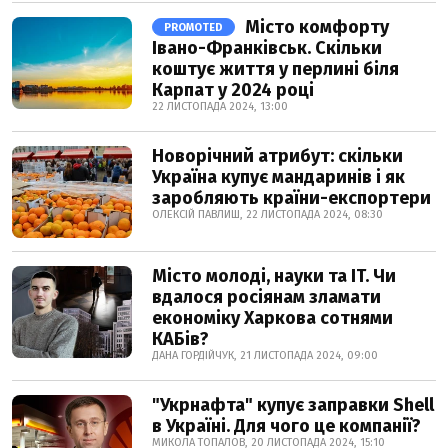
Місто комфорту
PROMOTED
Івано-Франківськ. Скільки
коштує життя у перлині біля
Карпат у 2024 році
22 ЛИСТОПАДА 2024, 13:00
Новорічний атрибут: скільки
Україна купує мандаринів і як
заробляють країни-експортери
ОЛЕКСІЙ ПАВЛИШ, 22 ЛИСТОПАДА 2024, 08:30
Місто молоді, науки та IT. Чи
вдалося росіянам зламати
економіку Харкова сотнями
КАБів?
ДАНА ГОРДІЙЧУК, 21 ЛИСТОПАДА 2024, 09:00
"Укрнафта" купує заправки Shell
в Україні. Для чого це компанії?
МИКОЛА ТОПАЛОВ, 20 ЛИСТОПАДА 2024, 15:10