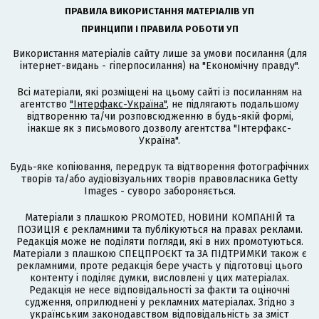
ПРАВИЛА ВИКОРИСТАННЯ МАТЕРІАЛІВ УП
ПРИНЦИПИ І ПРАВИЛА РОБОТИ УП
Використання матеріалів сайту лише за умови посилання (для
інтернет-видань - гіперпосилання) на "Економічну правду".
Всі матеріали, які розміщені на цьому сайті із посиланням на
агентство
"Інтерфакс-Україна"
, не підлягають подальшому
відтворенню та/чи розповсюдженню в будь-якій формі,
інакше як з письмового дозволу агентства "Інтерфакс-
Україна".
Будь-яке копіювання, передрук та відтворення фотографічних
творів та/або аудіовізуальних творів правовласника Getty
Images - суворо забороняється.
Матеріали з плашкою PROMOTED, НОВИНИ КОМПАНІЙ та
ПОЗИЦІЯ є рекламними та публікуються на правах реклами.
Редакція може не поділяти погляди, які в них промотуються.
Матеріали з плашкою СПЕЦПРОЄКТ та ЗА ПІДТРИМКИ також є
рекламними, проте редакція бере участь у підготовці цього
контенту і поділяє думки, висловлені у цих матеріалах.
Редакція не несе відповідальності за факти та оціночні
судження, оприлюднені у рекламних матеріалах. Згідно з
українським законодавством відповідальність за зміст