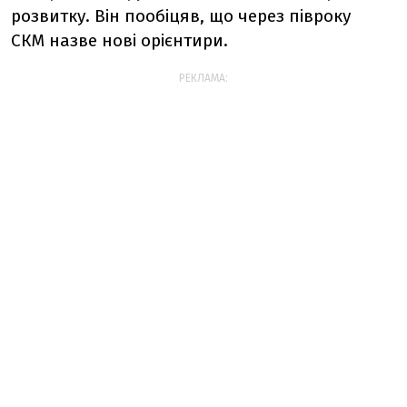
розвитку. Він пообіцяв, що через півроку
СКМ назве нові орієнтири.
РЕКЛАМА: