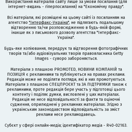
Використання матеріалів сайту лише за умови посилання (для
інтернет-видань - гіперпосилання) на "Економічну правду".
Всі матеріали, які розміщені на цьому сайті із посиланням на
агентство
"Інтерфакс-Україна"
, не підлягають подальшому
відтворенню та/чи розповсюдженню в будь-якій формі,
інакше як з письмового дозволу агентства "Інтерфакс-
Україна".
Будь-яке копіювання, передрук та відтворення фотографічних
творів та/або аудіовізуальних творів правовласника Getty
Images - суворо забороняється.
Матеріали з плашкою PROMOTED, НОВИНИ КОМПАНІЙ та
ПОЗИЦІЯ є рекламними та публікуються на правах реклами.
Редакція може не поділяти погляди, які в них промотуються.
Матеріали з плашкою СПЕЦПРОЄКТ та ЗА ПІДТРИМКИ також є
рекламними, проте редакція бере участь у підготовці цього
контенту і поділяє думки, висловлені у цих матеріалах.
Редакція не несе відповідальності за факти та оціночні
судження, оприлюднені у рекламних матеріалах. Згідно з
українським законодавством відповідальність за зміст
реклами несе рекламодавець.
Cубєкт у сфері онлайн-медіа; ідентифікатор медіа - R40-02163.