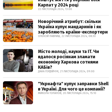
Карпат у 2024 році
22 ЛИСТОПАДА 2024, 13:00
Новорічний атрибут: скільки
Україна купує мандаринів і як
заробляють країни-експортери
ОЛЕКСІЙ ПАВЛИШ, 22 ЛИСТОПАДА 2024, 08:30
Місто молоді, науки та IT. Чи
вдалося росіянам зламати
економіку Харкова сотнями
КАБів?
ДАНА ГОРДІЙЧУК, 21 ЛИСТОПАДА 2024, 09:00
"Укрнафта" купує заправки Shell
в Україні. Для чого це компанії?
МИКОЛА ТОПАЛОВ, 20 ЛИСТОПАДА 2024, 15:10