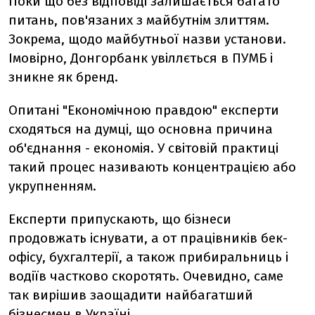
Поки що без відповіді залишається багато
питань, пов'язаних з майбутнім злиттям.
Зокрема, щодо майбутньої назви установи.
Імовірно, Донгорбанк увіллється в ПУМБ і
зникне як бренд.
Опитані "Економічною правдою" експерти
сходяться на думці, що основна причина
об'єднання - економія. У світовій практиці
такий процес називають концентрацією або
укрупненням.
Експерти припускають, що бізнеси
продовжать існувати, а от працівників бек-
офісу, бухгалтерії, а також прибиральниць і
водіїв частково скоротять. Очевидно, саме
так вирішив заощадити найбагатший
бізнесмен в Україні.