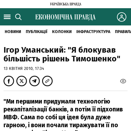
НОВИНИ
ПУБЛІКАЦІЇ
КОЛОНКИ
ІНФРАСТРУКТУРА
ПРАВИЛ
Ігор Уманський: "Я блокував
більшість рішень Тимошенко"
13 КВІТНЯ 2010, 17:34
"Ми першими придумали технологію
рекапіталізації банків, а потім її підхопив
МВФ. Сама по собі ця ідея була дуже
гарною, і вони почали тиражувати її по