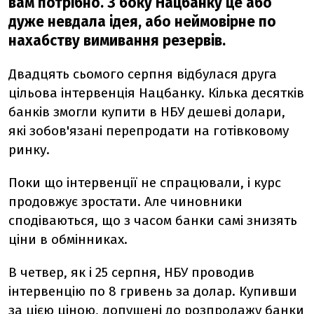
вам потрібно. З боку Нацбанку це або
дуже невдала ідея, або неймовірне по
нахабству вимивання резервів.
Двадцять сьомого серпня відбулася друга
цільова інтервенція Нацбанку. Кілька десятків
банків змогли купити в НБУ дешеві долари,
які зобов'язані перепродати на готівковому
ринку.
Поки що інтервенції не спрацювали, і курс
продовжує зростати. Але чиновники
сподіваються, що з часом банки самі знизять
ціни в обмінниках.
В четвер, як і 25 серпня, НБУ проводив
інтервенцію по 8 гривень за долар. Купивши
за цією ціною, допущені до розпродажу банки