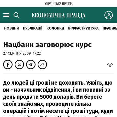
НОВИНИ
ПУБЛІКАЦІЇ
КОЛОНКИ
ІНФРАСТРУКТУРА
ПРАВИЛ
Нацбанк заговорює курс
27 СЕРПНЯ 2009, 17:22
До людей ці гроші не доходять. Уявіть, що
ви - начальник відділення, і ви повинні за
день продати 5000 доларів. Ви берете
своїх знайомих, проводите кілька
операцій і потім несете ці гроші туди, куди