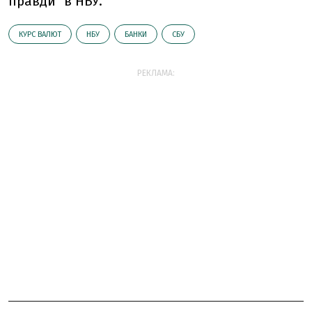
правди" в НБУ.
КУРС ВАЛЮТ
НБУ
БАНКИ
СБУ
РЕКЛАМА: