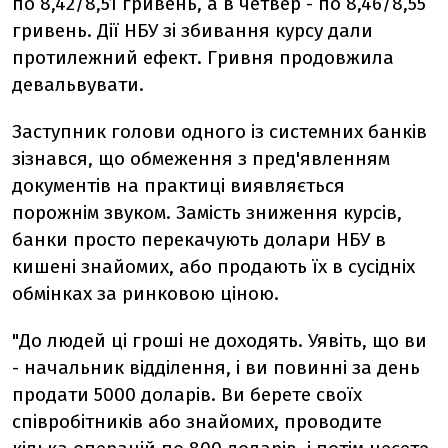
по 8,42/8,51 гривень, а в четвер - по 8,46/8,55
гривень. Дії НБУ зі збивання курсу дали
протилежний ефект. Гривня продовжила
девальвувати.
Заступник голови одного із системних банків
зізнався, що обмеження з пред'явленням
документів на практиці виявляється
порожнім звуком. Замість зниження курсів,
банки просто перекачують долари НБУ в
кишені знайомих, або продають їх в сусідніх
обмінках за ринковою ціною.
"До людей ці гроші не доходять. Уявіть, що ви
- начальник відділення, і ви повинні за день
продати 5000 доларів. Ви берете своїх
співробітників або знайомих, проводите