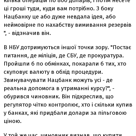
кілька операцій по 800 доларів, і потім несете
ці гроші туди, куди вам потрібно. З боку
Нацбанку це або дуже невдала ідея, або
неймовірне по нахабству вимивання резервів
", - відзначив він.
В НБУ дотримуються іншої точки зору. "Постає
питання, де міліція, де СБУ, де прокуратура.
Пройшли б по обмінках, покарали б тих, хто
скуповує валюту в обхід процедури.
Звинувачувати Нацбанк можуть усі - де
реальна допомога в утриманні курсу?", -
обурився чиновник. Він підкреслив, що
регулятор чітко контролює, хто і скільки купив
у банках, які придбали долари за пільговою
ціною.
У той же час, чиновник визнав, що купити