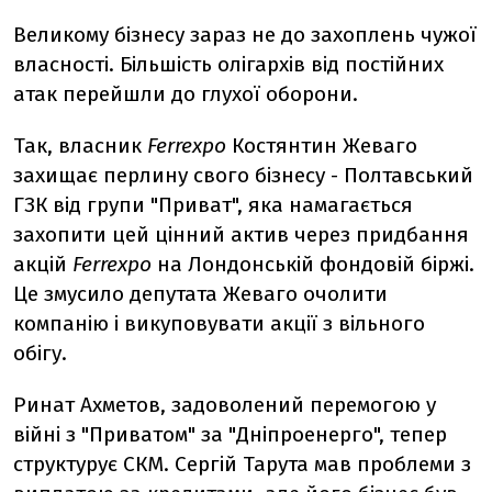
Великому бізнесу зараз не до захоплень чужої
власності. Більшість олігархів від постійних
атак перейшли до глухої оборони.
Так, власник
Ferrexpo
Костянтин Жеваго
захищає перлину свого бізнесу - Полтавський
ГЗК від групи "Приват", яка намагається
захопити цей цінний актив через придбання
акцій
Ferrexpo
на Лондонській фондовій біржі.
Це змусило депутата Жеваго очолити
компанію і викуповувати акції з вільного
обігу.
Ринат Ахметов, задоволений перемогою у
війні з "Приватом" за "Дніпроенерго", тепер
структурує СКМ. Сергій Тарута мав проблеми з