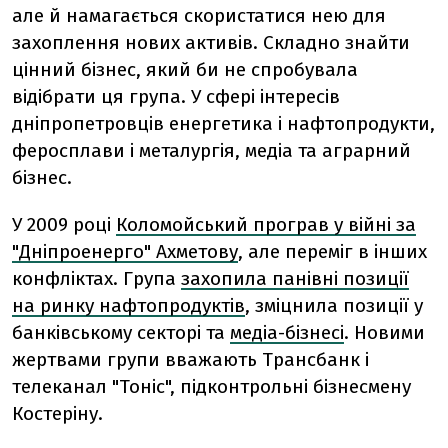
але й намагається скористатися нею для
захоплення нових активів. Складно знайти
цінний бізнес, який би не спробувала
відібрати ця група. У сфері інтересів
дніпропетровців енергетика і нафтопродукти,
феросплави і металургія, медіа та аграрний
бізнес.
У 2009 році
Коломойський програв у війні за
"Дніпроенерго" Ахметову
, але переміг в інших
конфліктах. Група
захопила панівні позиції
на ринку нафтопродуктів
, зміцнила позиції у
банківському секторі та
медіа-бізнесі
. Новими
жертвами групи вважають Трансбанк і
телеканал "Тоніс", підконтрольні бізнесмену
Костеріну.