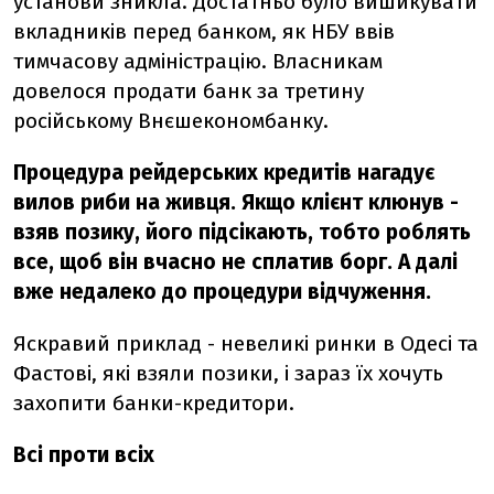
установи зникла. Достатньо було вишикувати
вкладників перед банком, як НБУ ввів
тимчасову адміністрацію. Власникам
довелося продати банк за третину
російському Внєшекономбанку.
Процедура рейдерських кредитів нагадує
вилов риби на живця. Якщо клієнт клюнув -
взяв позику, його підсікають, тобто роблять
все, щоб він вчасно не сплатив борг. А далі
вже недалеко до процедури відчуження.
Яскравий приклад - невеликі ринки в Одесі та
Фастові, які взяли позики, і зараз їх хочуть
захопити банки-кредитори.
Всі проти всіх