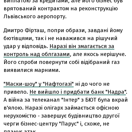
виплатою за кредитами, але його бізнес був
врятований контрактом на реконструкцію
Львівського аеропорту.
Дмитро Фірташ, попри образи, завдані йому
бютівцями, так і не наважився на рішучий
удар у відповідь.
Наразі він змагається за
контроль над облгазами
, але якось нерішуче.
Його спроби повернути собі відібраний газ
виявилися марними.
"Маски-шоу" у "Нафтогазі"
ні до чого не
привело.
Не вийшло і придбати банк "Надра"
.
А війна за телеканал "Інтер" з БЮТ була вкрай
в'ялою. Наразі олігарх займається офісною
нерухомістю - завершує будівництво другої
черги бізнес-центру "Парус" і, схоже, не
планує атак.