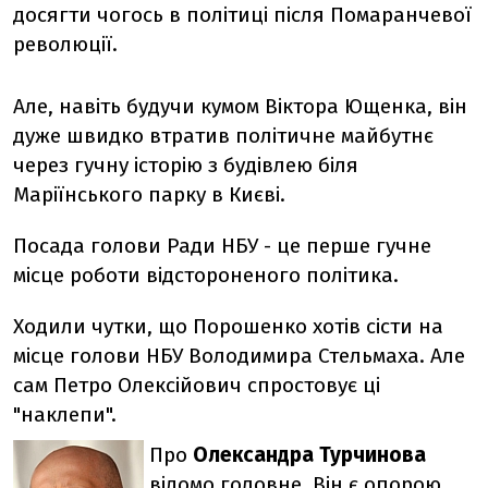
досягти чогось в політиці після Помаранчевої
революції.
Але, навіть будучи кумом Віктора Ющенка, він
дуже швидко втратив політичне майбутнє
через гучну історію з будівлею біля
Маріїнського парку в Києві.
Посада голови Ради НБУ - це перше гучне
місце роботи відстороненого політика.
Ходили чутки, що Порошенко хотів сісти на
місце голови НБУ Володимира Стельмаха. Але
сам Петро Олексійович спростовує ці
"наклепи".
Про
Олександра Турчинова
відомо головне. Він є опорою