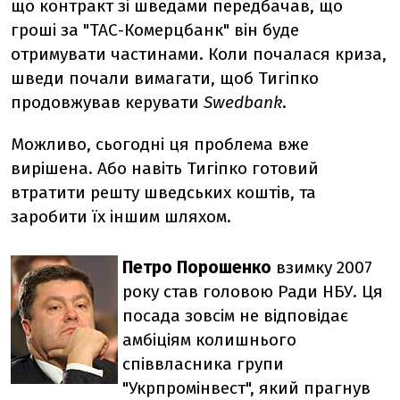
що контракт зі шведами передбачав, що
гроші за "ТАС-Комерцбанк" він буде
отримувати частинами. Коли почалася криза,
шведи почали вимагати, щоб Тигіпко
продовжував керувати
Swedbank
.
Можливо, сьогодні ця проблема вже
вирішена. Або навіть Тигіпко готовий
втратити решту шведських коштів, та
заробити їх іншим шляхом.
Петро Порошенко
взимку 2007
року став головою Ради НБУ. Ця
посада зовсім не відповідає
амбіціям колишнього
співвласника групи
"Укрпромінвест", який прагнув