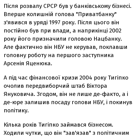
Після розвалу СРСР був у банківському бізнесі.
Вперше колишній голова "Приватбанку"
з'явився в уряді 1997 року. Після цього він
постійно був при влади, а наприкінці 2002
року його призначили головою Нацбанку.
Але фактично він НБУ не керував, поклавши
головну роботу на першого заступника
Арсенія Яценюка.
А під час фінансової кризи 2004 року Тигіпко
очолив передвиборчий штаб Віктора
Януковича. Згодом, він не лише де-факто, а і
де-юре залишив посаду голови НБУ, і покинув
політику.
Кілька років Тигіпко займався бізнесом.
Ходили чутки, що він "зав'язав" з політичним