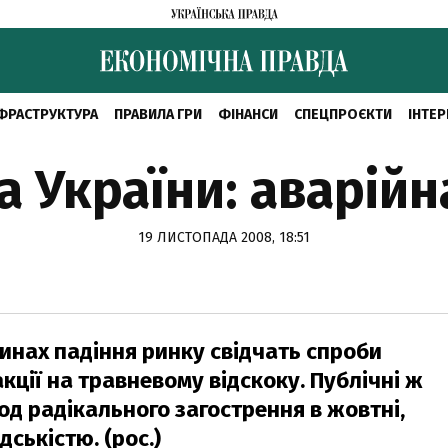
ФРАСТРУКТУРА
ПРАВИЛА ГРИ
ФІНАНСИ
СПЕЦПРОЄКТИ
ІНТЕР
а України: аварійн
19 ЛИСТОПАДА 2008, 18:51
инах падіння ринку свідчать спроби
кції на травневому відскоку. Публічні ж
од радікального загострення в жовтні,
дськістю. (рос.)