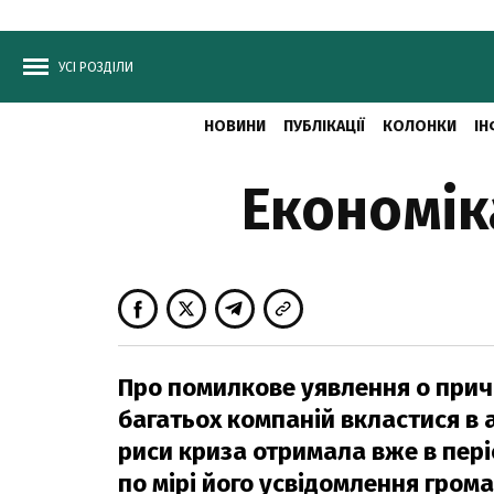
УСІ РОЗДІЛИ
НОВИНИ
ПУБЛІКАЦІЇ
КОЛОНКИ
ІН
Економік
Про помилкове уявлення о прич
багатьох компаній вкластися в а
риси криза отримала вже в пері
по мірі його усвідомлення грома