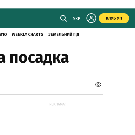
КЛУБ УП
УКР
В'Ю
WEEKLY CHARTS
ЗЕМЕЛЬНИЙ ГІД
а посадка
РЕКЛАМА: