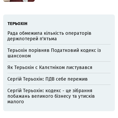
ТЕРЬОХІН
Рада обмежила кількість операторів
держлотерей п'ятьма
Терьохін порівняв Податковий кодекс із
шансоном
Як Терьохін с Калєтніком листувався
Сергій Терьохін: ПДВ себе пережив
Сергій Терьохін: кодекс - це зібрання
побажань великого бізнесу та утисків
малого