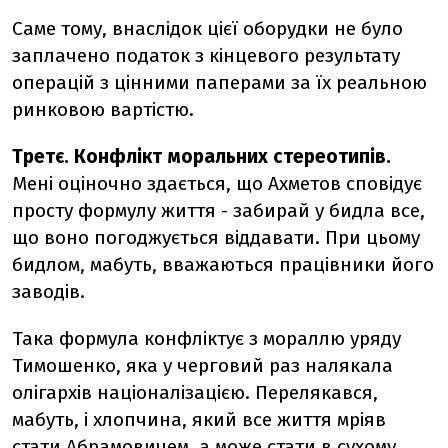
Саме тому, внаслідок цієї оборудки не було
заплачено податок з кінцевого результату
операцій з цінними паперами за їх реальною
ринковою вартістю.
Третє. Конфлікт моральних стереотипів.
Мені оціночно здається, що Ахметов сповідує
просту формулу життя - забирай у бидла все,
що воно погоджується віддавати. При цьому
бидлом, мабуть, вважаються працівники його
заводів.
Така формула конфліктує з мораллю уряду
Тимошенко, яка у черговий раз налякала
олігархів націоналізацією. Перелякався,
мабуть, і хлопчина, який все життя мріяв
стати Абрамовичем, а може стати в сухому