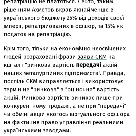
репатріацію не платяться. Себто, таким
рішенням Ахметов вкрав якнайменше в
українського бюджету 25% від доходів своєї
імперії, репатрійованих в офшор, та 15% як
податок на репатріацію.
Крім того, тільки на економічно неосвічених
людей розраховані фрази
заяви СКМ
на
кшталт "ринкова вартість
передачі
акцій
наших металургійних підприємств". Правда,
поспіль СКМ виправляється і використовує
термін не "ринкова" а "оціночна" вартість
акцій. Ринкова вартість виникає лише при
конкурентному продажі, а не при "передачі"
чи обміні акцій якогось віртуального офшора
на фактичне право управління реальними
українськими заводами.