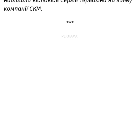
надійшла відповідь Сергія Терьохіна на
заяву
компанії СКМ
.
***
РЕКЛАМА: