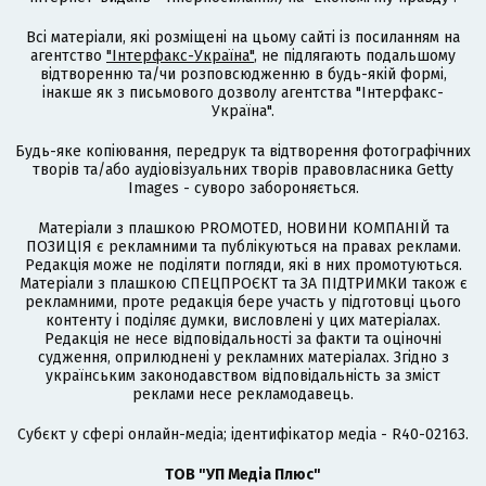
Всі матеріали, які розміщені на цьому сайті із посиланням на
агентство
"Інтерфакс-Україна"
, не підлягають подальшому
відтворенню та/чи розповсюдженню в будь-якій формі,
інакше як з письмового дозволу агентства "Інтерфакс-
Україна".
Будь-яке копіювання, передрук та відтворення фотографічних
творів та/або аудіовізуальних творів правовласника Getty
Images - суворо забороняється.
Матеріали з плашкою PROMOTED, НОВИНИ КОМПАНІЙ та
ПОЗИЦІЯ є рекламними та публікуються на правах реклами.
Редакція може не поділяти погляди, які в них промотуються.
Матеріали з плашкою СПЕЦПРОЄКТ та ЗА ПІДТРИМКИ також є
рекламними, проте редакція бере участь у підготовці цього
контенту і поділяє думки, висловлені у цих матеріалах.
Редакція не несе відповідальності за факти та оціночні
судження, оприлюднені у рекламних матеріалах. Згідно з
українським законодавством відповідальність за зміст
реклами несе рекламодавець.
Cубєкт у сфері онлайн-медіа; ідентифікатор медіа - R40-02163.
ТОВ "УП Медіа Плюс"