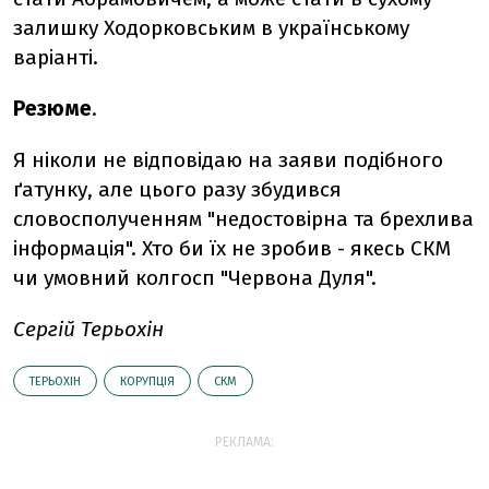
залишку Ходорковським в українському
варіанті.
Резюме
.
Я ніколи не відповідаю на заяви подібного
ґатунку, але цього разу збудився
словосполученням "недостовірна та брехлива
інформація". Хто би їх не зробив - якесь СКМ
чи умовний колгосп "Червона Дуля".
Сергій Терьохін
ТЕРЬОХІН
КОРУПЦІЯ
СКМ
РЕКЛАМА: