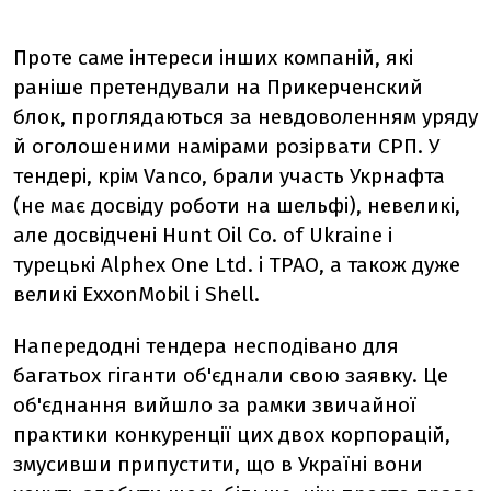
Проте саме інтереси інших компаній, які
раніше претендували на Прикерченский
блок, проглядаються за невдоволенням уряду
й оголошеними намірами розірвати СРП. У
тендері, крім Vanco, брали участь Укрнафта
(не має досвіду роботи на шельфі), невеликі,
але досвідчені Hunt Oil Co. of Ukraine і
турецькі Alphex One Ltd. і TРАО, а також дуже
великі ExxonMobil і Shell.
Напередодні тендера несподівано для
багатьох гіганти об'єднали свою заявку. Це
об'єднання вийшло за рамки звичайної
практики конкуренції цих двох корпорацій,
змусивши припустити, що в Україні вони