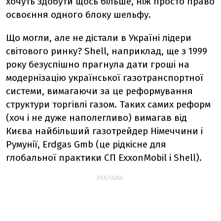
хочуть здобути щось більше, ніж просто право
освоєння одного блоку шельфу.
Що могли, але не дістали в Україні лідери
світового ринку? Shell, наприклад, ще з 1999
року безуспішно прагнула дати гроші на
модернізацію української газотранспортної
системи, вимагаючи за це реформування
структури торгівлі газом. Таких самих реформ
(хоч і не дуже наполегливо) вимагав від
Києва найбільший газотрейдер Німеччини і
Румунії, Erdgas Gmb (це рідкісне для
глобальної практики СП ExxonMobil і Shell).
РЕКЛАМА: