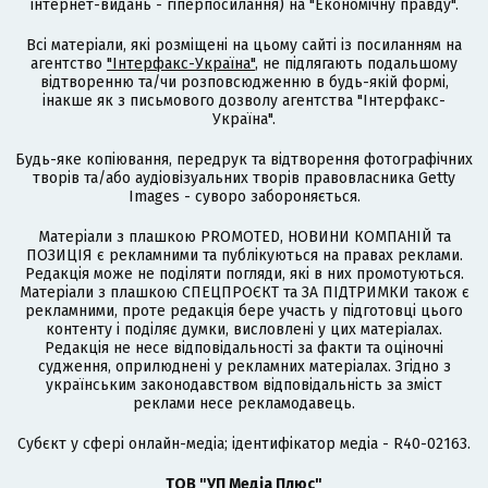
інтернет-видань - гіперпосилання) на "Економічну правду".
Всі матеріали, які розміщені на цьому сайті із посиланням на
агентство
"Інтерфакс-Україна"
, не підлягають подальшому
відтворенню та/чи розповсюдженню в будь-якій формі,
інакше як з письмового дозволу агентства "Інтерфакс-
Україна".
Будь-яке копіювання, передрук та відтворення фотографічних
творів та/або аудіовізуальних творів правовласника Getty
Images - суворо забороняється.
Матеріали з плашкою PROMOTED, НОВИНИ КОМПАНІЙ та
ПОЗИЦІЯ є рекламними та публікуються на правах реклами.
Редакція може не поділяти погляди, які в них промотуються.
Матеріали з плашкою СПЕЦПРОЄКТ та ЗА ПІДТРИМКИ також є
рекламними, проте редакція бере участь у підготовці цього
контенту і поділяє думки, висловлені у цих матеріалах.
Редакція не несе відповідальності за факти та оціночні
судження, оприлюднені у рекламних матеріалах. Згідно з
українським законодавством відповідальність за зміст
реклами несе рекламодавець.
Cубєкт у сфері онлайн-медіа; ідентифікатор медіа - R40-02163.
ТОВ "УП Медіа Плюс"