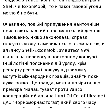
Shell чи ExxonMobil, то й такої газової угоди
могло б не бути.
Очевидно, подібні припущення найточніше
пояснюють палкий парламентський демарш
Тимошенко. Якщо законодавці справді
скасують угоду з американською компанією, в
альянсу Shell-ExxonMobil з'явиться 99%
шансів на перемогу в повторному конкурсі.
Інші логічні пояснення дій уряду, крім
рестарту реформ і пошуку підтримки у
могутніх міжнародних гравців, знайти поки
дуже тяжко. Щоправда, можна повірити, що
прем'єра "налаштував" проти Vanco
коопераційний альянс Нunt Oil Co. of Ukraine і
ДАО "Чорноморнафтогаз", який свого часу