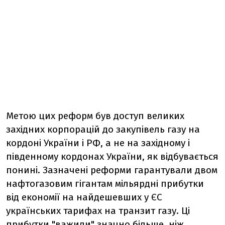
Метою цих реформ був доступ великих
західних корпорацій до закупівель газу на
кордоні України і РФ, а не на західному і
південному кордонах України, як відбувається
понині. Зазначені реформи гарантували двом
нафтогазовим гігантам мільярдні прибутки
від економії на найдешевших у ЄС
українських тарифах на транзит газу. Ці
прибутки "важили" значно більше, ніж