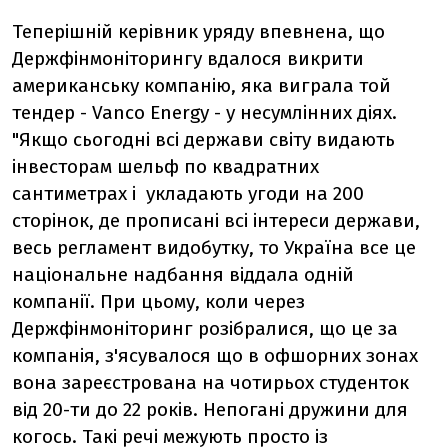
Теперішній керівник уряду впевнена, що
Держфінмоніторингу вдалося викрити
американську компанію, яка виграла той
тендер - Vanco Energy - у несумлінних діях.
"Якщо сьогодні всі держави світу видають
інвесторам шельф по квадратних
сантиметрах і укладають угоди на 200
сторінок, де прописані всі інтереси держави,
весь регламент видобутку, то Україна все це
національне надбання віддала одній
компанії. При цьому, коли через
Держфінмоніторинг розібралися, що це за
компанія, з'ясувалося що в офшорних зонах
вона зареєстрована на чотирьох студенток
від 20-ти до 22 років. Непогані дружини для
когось. Такі речі межують просто із