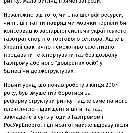
ринку) мала вигляд прямої загрози.
Незалежно від того, чи є на шельфі ресурси,
чи ні, ці гіганти навряд чи мовчки терпіли би
консервацію застарілої системи українського
газотранспортно-торгового сектора. Адже в
Україні фактично неможливо ефективно
продавати і експортувати газ без дозволу
Газпрому або його "довірених осіб" у
бізнесі чи держструктурах.
Новий уряд, що почав роботу з кінця 2007
року, був змушений боротися за
реформу структури ринку - адже саме на його
плечі лягло підвищення ціни на газ,
закладене в суть угоди з Газпромом і
РосУкрЕнерго, підписаної майже відразу після
тендера з Vаnсо. Коли б той тендер виграли