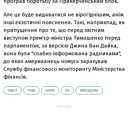
програв боротьбу за Прикерченський блок.
Але це буде видаватися не вірогіднішим, аніж
інші екзотичні пояснення. Такі, наприклад, як
припущення про те, що перед звітним
виступом прем'єр-міністра Тимошенко перед
парламентом, за версією Джина Ван Дайка,
вона була "слабко інформована радниками",
до яких американець чомусь зарахував
Службу фінансового моніторингу Міністерства
фінансів.
VANCO
УРЯД
НАФТА
ГАЗ
ТИМОШЕНКО
РЕКЛАМА: