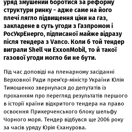
уряд змушений боротися за реформу
структури ринку - адже саме на його
плечі лягло підвищення ціни на газ,
закладене в суть угоди з Газпромом і
РосУкрЕнерго, підписаної майже відразу
після тендера з Vаnсо. Коли б той тендер
виграли Shell чи ExxonMobil, то й такої
газової угоди могло би не бути.
Під час доповіді на пленарному засіданні
Верховної Ради прем'єр-міністр України Юлія
Тимошенко звернулася до депутатів із
проханням про перегляд результатів першого
в історії країни відкритого тендера на право
освоєння Прикерченського блоку шельфу
Чорного моря. Тендер відбувся ще 2006 року
за часів уряду Юрія Єханурова.