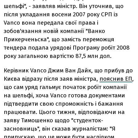
шельфі", - заявляв міністр. Він уточнив, що
після укладання восени 2007 року СРП із
Vanco вона передала свої права і
зобов'язання новій компанії "Ванко
Прикерченьска", що замість переможця
тендера подала урядові Програму робіт 2008
року загальною вартістю 87,5 млн дол.
Керівник Vanco Джим Ван Дайк, що прибув до
Києва відразу після заяв міністра,
пояснив ЕП
,
що сам уряд гальмує початок робіт компанії
на шельфі, хоча Vanco готова документами
підтвердити свою спроможність і бажання
працювати. Цього тижня, відповідаючи на
заяву Тимошенко щодо "студенток-
засновниць", він сказав журналістам: "Я
припускаю, що це може бути наслідком