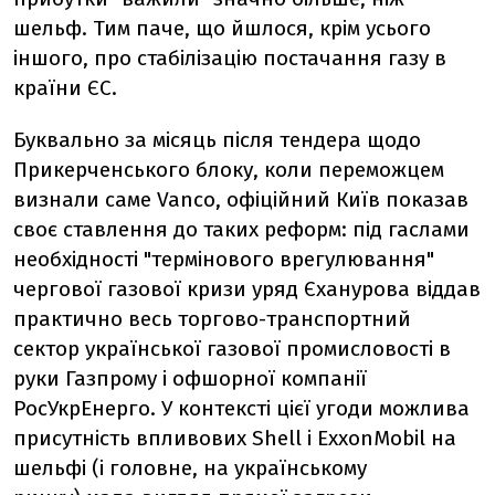
шельф. Тим паче, що йшлося, крім усього
іншого, про стабілізацію постачання газу в
країни ЄС.
Буквально за місяць після тендера щодо
Прикерченського блоку, коли переможцем
визнали саме Vanco, офіційний Київ показав
своє ставлення до таких реформ: під гаслами
необхідності "термінового врегулювання"
чергової газової кризи уряд Єханурова віддав
практично весь торгово-транспортний
сектор української газової промисловості в
руки Газпрому і офшорної компанії
РосУкрЕнерго. У контексті цієї угоди можлива
присутність впливових Shell і ExxonMobil на
шельфі (і головне, на українському