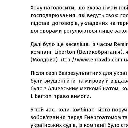
Хочу наголосити, що вказані майнов
господарювання, які ведуть свою госп
підставі договорів, укладених на тер
договорами регулюються лише закон
Далі було ще веселіше. Із часом Re
компанії Liberton (Великобританія), 
(Молдова) http://www.epravda.com.ua
Після серії безрезультатних для укра
були змушені йти на мирову й віддава
було з Алчевським меткомбінатом, к
Liberton право вимоги.
У той час, коли комбінат і його пору
зобов'язання перед Енергоатомом та
українських судів, із компанії було с