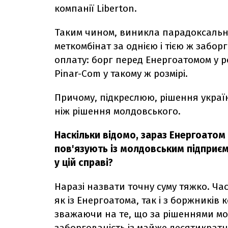
компанії Liberton.
Таким чином, виникла парадоксальна
меткомбінат за однією і тією ж забо
оплату: борг перед Енергоатомом у роз
Pinar-Com у такому ж розмірі.
Причому, підкреслюю, рішення украї
ніж рішення молдовського.
Наскільки відомо, зараз Енергоатом 
пов'язують із молдовським підприє
у цій справі?
Наразі назвати точну суму тяжко. Час
як із Енергоатома, так і з боржників 
зважаючи на те, що за рішеннями мол
заборгованість із майже десятикрат