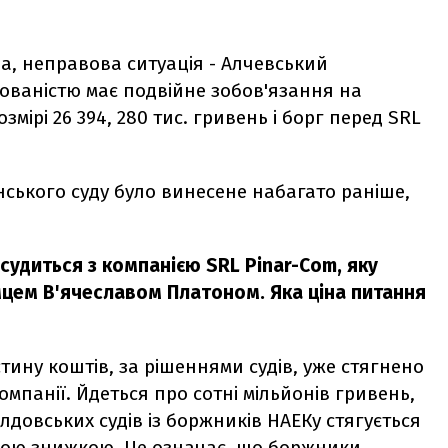
, неправова ситуація - Алчевський
ргованістю має подвійне зобов'язання на
мірі 26 394, 280 тис. гривень і борг перед SRL
нського суду було винесене набагато раніше,
судиться з компанією SRL Pinar-Com, яку
мцем В'ячеславом Платоном. Яка ціна питання
тину коштів, за рішеннями судів, уже стягнено
компанії. Йдеться про сотні мільйонів гривень,
довських судів із боржників НАЕКу стягується
ною знижкою. Це означає, що боржники