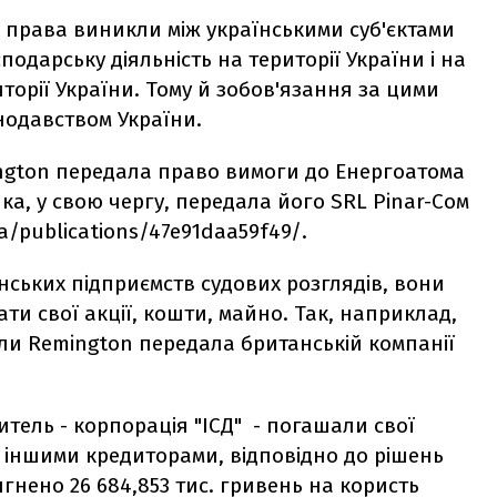
і права виникли між українськими суб'єктами
одарську діяльність на території України і на
иторії України. Тому й зобов'язання за цими
одавством України.
mington передала право вимоги до Енергоатома
яка, у свою чергу, передала його SRL Pinar-Сом
/publications/47e91daa59f49/.
їнських підприємств судових розглядів, вони
ти свої акції, кошти, майно. Так, наприклад,
оли Remington передала британській компанії
читель - корпорація "ІСД" - погашали свої
 іншими кредиторами, відповідно до рішень
тягнено 26 684,853 тис. гривень на користь