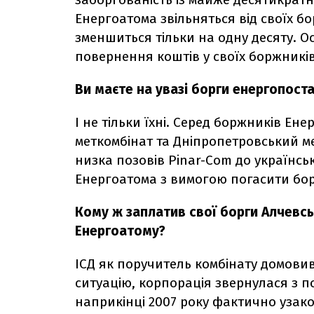
Енергоатома звільняться від своїх бо
зменшиться тільки на одну десяту. О
повернення коштів у своїх боржників
Ви маєте на увазі борги енергопост
І не тільки їхні. Серед боржників Ен
меткомбінат та Дніпропетровський ме
низка позовів Pinar-Com до українс
Енергоатома з вимогою погасити бор
Кому ж заплатив свої борги Алчевс
Енергоатому?
ІСД як поручитель комбінату домовив
ситуацію, корпорація звернулася з п
наприкінці 2007 року фактично узак