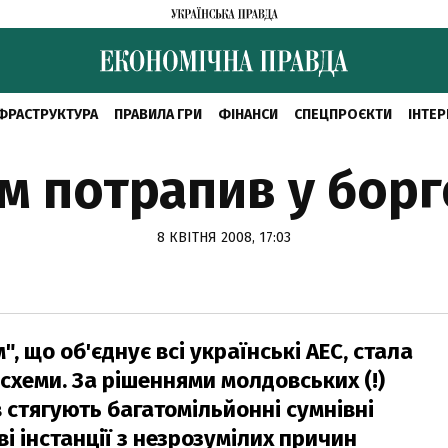
ФРАСТРУКТУРА
ПРАВИЛА ГРИ
ФІНАНСИ
СПЕЦПРОЄКТИ
ІНТЕР
м потрапив у борг
8 КВІТНЯ 2008, 17:03
 що об'єднує всі українські АЕС, стала
хеми. За рішеннями молдовських (!)
ів стягують багатомільйонні сумнівні
ві інстанції з незрозумілих причин