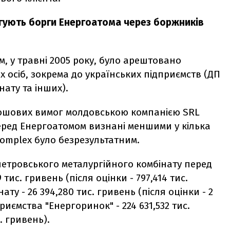
ягують борги Енергоатома через боржників
ом, у травні 2005 року, було арештовано
х осіб, зокрема до українських підприємств (ДП
нату та інших).
рошових вимог молдовською компанією SRL
перед Енергоатомом визнані меншими у кілька
complex було безрезультатним.
етровського металургійного комбінату перед
тис. гривень (після оцінки - 797,414 тис.
ту - 26 394,280 тис. гривень (після оцінки - 2
риємства "Енергоринок" - 224 631,532 тис.
. гривень).