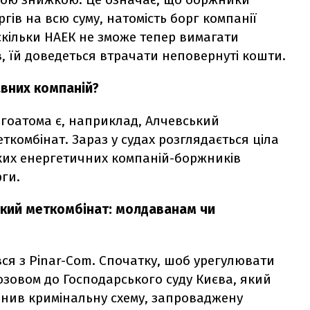
ргів на всю суму, натомість борг компанії
скільки НАЕК не зможе тепер вимагати
, їй доведеться втрачати неповернуті кошти.
авних компаній?
ергоатома є, наприклад, Алчевський
ткомбінат. Зараз у судах розглядається ціла
ьких енергетичних компаній-боржників
ги.
ький меткомбінат: молдаванам чи
ся з Pinar-Com. Спочатку, шоб урегулювати
озовом до Господарського суду Києва, який
онив кримінальну схему, запроваджену