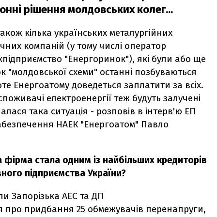
нні рішення молдовських колег...
також кілька українських металургійних
ичних компаній (у тому числі оператор
жпідприємство "Енергоринок"), які були або ще
к "молдовської схеми" останні позбуваються
оте Енергоатому доведеться заплатити за всіх.
споживачі електроенергії теж будуть залучені
алася така ситуація - розповів в інтерв'ю ЕП
абезпечення НАЕК "Енергоатом" Павло
фірма стала одним із найбільших кредиторів
ного підприємства України?
ли Запорізька АЕС та ДП
 про придбання 25 обмежувачів перенапруги,