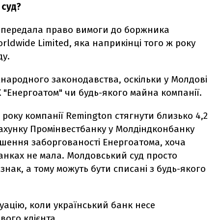
 суд?
а" передала право вимоги до боржника
rldwide Limited, яка наприкінці того ж року
ду.
народного законодавства, оскільки у Молдові
"Енергоатом" чи будь-якого майна компанії.
 року компанії Remington стягнути близько 4,2
рахунку Промінвестбанку у Молдіндконбанку
ашення заборгованості Енергоатома, хоча
банках не мала. Молдовський суд просто
знак, а тому можуть бути списані з будь-якого
туацію, коли український банк несе
вого клієнта.