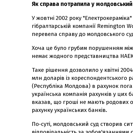
Як справа потрапила у молдовський
У жовтні 2002 року "Електрокерамік
гібралтарській компанії Remington Wo
перевела справу до молдовського су
Хоча це було грубим порушенням між
немає жодного представництва НАЕК 
Таке рішення дозволило у квітні 2004
млн доларів із кореспондентського 
(Республіка Молдова) в рахунок пог
українська компанія рахунків у цих 
вказав, що гроші не мають родових о
рахунку українських банків.
По-суті, молдовський суд створив си
відповідальність за зобов'язаннями с