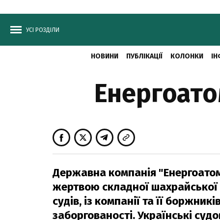
УСІ РОЗДІЛИ
НОВИНИ
ПУБЛІКАЦІЇ
КОЛОНКИ
ІН
Енергоато
Державна компанія "Енергоатом",
жертвою складної шахрайської с
судів, із компанії та її боржник
заборгованості. Українські судо