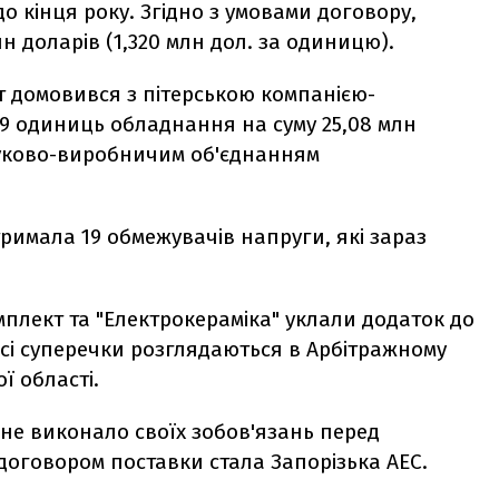
до кінця року. Згідно з умовами договору,
н доларів (1,320 млн дол. за одиницю).
 домовився з пітерською компанією-
19 одиниць обладнання на суму 25,08 млн
Науково-виробничим об'єднанням
.
тримала 19 обмежувачів напруги, які зараз
плект та "Електрокераміка" уклали додаток до
всі суперечки розглядаються в Арбітражному
ї області.
не виконало своїх зобов'язань перед
 договором поставки стала Запорізька АЕС.