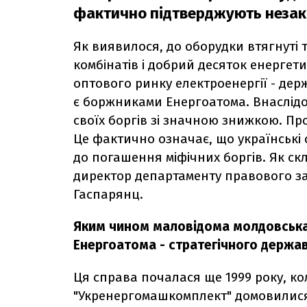
фактично підтверджують незако
Як виявилося, до оборудки втягнуті 
комбінатів і добрий десяток енергет
оптового ринку електроенергії - дер
є боржниками Енергоатома. Внаслідо
своїх боргів зі значною знижкою. Пр
Це фактично означає, що українські 
до погашення міфічних боргів. Як скл
директор департаменту правового з
Гаспарянц.
Яким чином маловідома молдовська 
Енергоатома - стратегічного держав
Ця справа почалася ще 1999 року, ко
"Укренергомашкомплект" домовилися