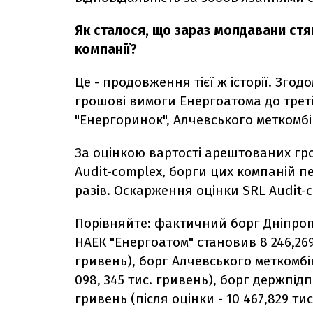
Як сталося, що зараз молдавани ст
компанії?
Це - продовження тієї ж історії. Згод
грошові вимоги Енергоатома до треті
"Енергоринок", Алчевського меткомбі
За оцінкою вартості арештованих г
Audit-complex, борги цих компаній 
разів. Оскарження оцінки SRL Audit-
Порівняйте: фактичний борг Дніпроп
НАЕК "Енергоатом" становив 8 246,269 
гривень), борг Алчевського меткомбіна
098, 345 тис. гривень), борг держпідп
гривень (після оцінки - 10 467,829 тис