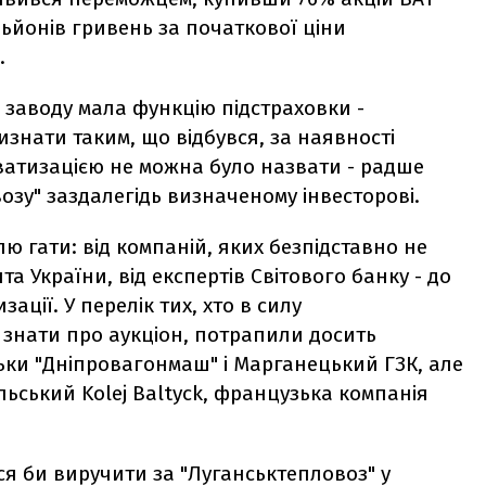
ільйонів гривень за початкової ціни
.
 заводу мала функцію підстраховки -
знати таким, що відбувся, за наявності
иватизацією не можна було назвати - радше
зу" заздалегідь визначеному інвесторові.
ю гати: від компаній, яких безпідставно не
та України, від експертів Світового банку - до
ації. У перелік тих, хто в силу
 знати про аукціон, потрапили досить
ільки "Дніпровагонмаш" і Марганецький ГЗК, але
льський Kolej Baltyck, французька компанія
ся би виручити за "Луганськтепловоз" у