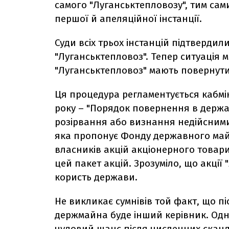
самого "Луганськтепловозу", тим са
першої й апеляційної інстанції.
Суди всіх трьох інстанцій підтвердил
"Луганськтепловоз". Тепер ситуація
"Луганськтепловоз" мають повернути
Ця процедура регламентується кабмін
року – "Порядок повернення в держав
розірвання або визнання недійсними 
яка пропонує Фонду державного май
власників акцій акціонерного товари
цей пакет акцій. Зрозуміло, що акції
користь держави.
Не викликає сумнівів той факт, що п
держмайна буде інший керівник. Одн
чудовий шанс після численних сканда