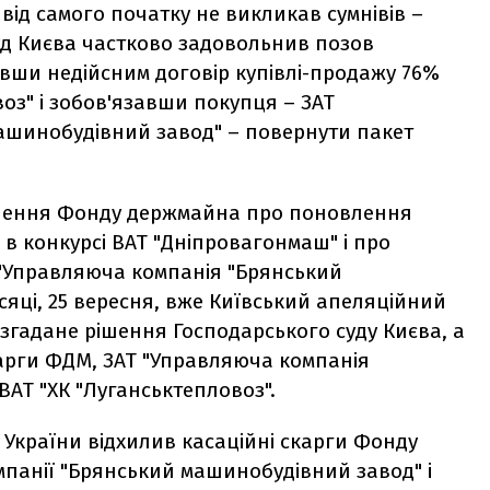
від самого початку не викликав сумнівів –
уд Києва частково задовольнив позов
вши недійсним договір купівлі-продажу 76%
воз" і зобов'язавши покупця – ЗАТ
ашинобудівний завод" – повернути пакет
ішення Фонду держмайна про поновлення
 в конкурсі ВАТ "Дніпровагонмаш" і про
"Управляюча компанія "Брянський
сяці, 25 вересня, вже Київський апеляційний
згадане рішення Господарського суду Києва, а
арги ФДМ, ЗАТ "Управляюча компанія
АТ "ХК "Луганськтепловоз".
 України відхилив касаційні скарги Фонду
панії "Брянський машинобудівний завод" і