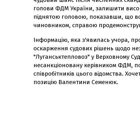
голови ФДМ України, залишити висок
піднятою головою, показавши, що в
чиновником, справою продемонструв
Інформацію, яка з'явилась учора, п
оскарження судових рішень щодо нез
"Луганськтепловоз" у Верховному Суд
несанкціоновану керівником ФДМ, по
співробітників цього відомства. Хоче
позицію Валентини Семенюк.