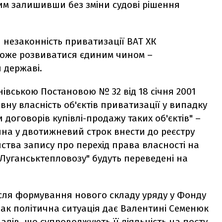
мим залишивши без зміни судові рішення
и незаконність приватизації ВАТ ХК
 може розвиватися єдиним чином –
 державі.
івською Постановою № 32 від 18 січня 2001
ну власність об'єктів приватизації у випадку
договорів купівлі-продажу таких об'єктів" –
на у двотижневий строк внести до реєстру
ства запису про перехід права власності на
 "Луганськтепловозу" будуть переведені на
ісля формування нового складу уряду у Фонду
ак політична ситуація дає Валентині Семенюк
лів, що супроводжують її діяльність на посту