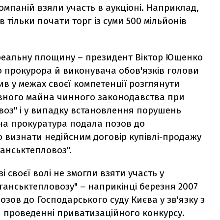
компаній взяли участь в аукціоні. Наприклад,
 тільки почати торг із суми 500 мільйонів
еальну площину – президент Віктор Ющенко
о прокурора й виконувача обов'язків голови
ив у межах своєї компетенції розглянути
ного майна чинного законодавства при
воз" і у випадку встановлення порушень
ьна прокуратура подала позов до
ю визнати недійсним договір купівлі-продажу
ганськтепловоз".
зі своєї волі не змогли взяти участь у
ганськтепловозу" – наприкінці березня 2007
зов до Господарського суду Києва у зв'язку з
проведенні приватизаційного конкурсу.