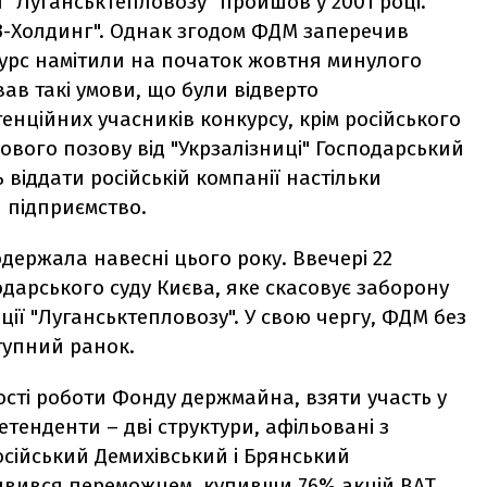
 "Луганськтепловозу" пройшов у 2001 році.
З-Холдинг". Однак згодом ФДМ заперечив
курс намітили на початок жовтня минулого
ав такі умови, що були відверто
енційних учасників конкурсу, крім російського
дового позову від "Укрзалізниці" Господарський
ь віддати російській компанії настільки
 підприємство.
держала навесні цього року. Ввечері 22
дарського суду Києва, яке скасовує заборону
ії "Луганськтепловозу". У свою чергу, ФДМ без
тупний ранок.
ості роботи Фонду держмайна, взяти участь у
тенденти – дві структури, афільовані з
осійський Демихівський і Брянський
иявився переможцем, купивши 76% акцій ВАТ