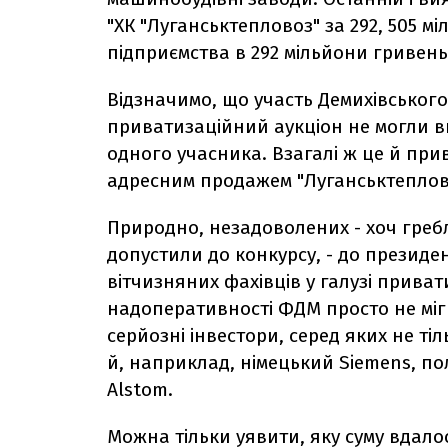
"ХК "Луганськтепловоз" за 292, 505 м
підприємства в 292 мільйони гривень
Відзначимо, що участь Демихівського
приватизаційний аукціон не могли ви
одного учасника. Взагалі ж це й пр
адресним продажем "Луганськтеплово
Природно, незадоволених - хоч гребл
допустили до конкурсу, - до президен
вітчизняних фахівців у галузі приватиз
надоперативності ФДМ просто не міг
серйозні інвестори, серед яких не т
й, наприклад, німецький Siemens, по
Alstom.
Можна тільки уявити, яку суму вдало