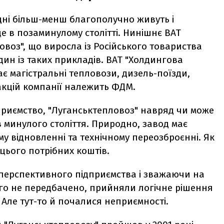
одні більш-менш благополучно живуть і
е в позаминулому столітті. Нинішнє ВАТ
воз", що виросла із Російського товариства
ин із таких прикладів. ВАТ "Холдингова
є магістральні тепловози, дизель-поїзди,
акцій компанії належить ФДМ.
приємство, "Луганськтепловоз" навряд чи може
ів минулого століття. Природно, завод має
му відновленні та технічному переозброєнні. Як
 цього потрібних коштів.
дперспективного підприємства і зважаючи на
ого не передбачено, прийняли логічне рішення
 Але тут-то й почалися неприємності.