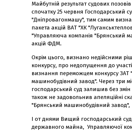
Майбутній результат судових позовів 
спочатку 25 червня Господарський с
"Дніпровагонмашу", тим самим визна
пакета акцій ВАТ "ХК "Луганськтепло
"Управляюча компанія "Брянський м
акцій ФДМ.
Окрім цього, визнано недійсними р
конкурсу, про недопущення до участі
визнання переможцем конкурсу ЗАТ 
машинобудівний завод". Через три мі
господарський суд залишив без змін 
також не задовольнив апеляційні ск
"Брянський машинобудівний завод", В
І от днями Вищий господарський суд
державного майна, Управляючої ком