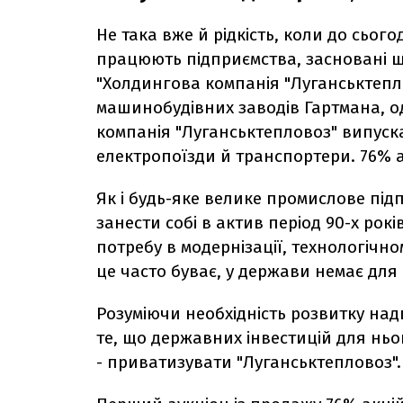
Не така вже й рідкість, коли до сьог
працюють підприємства, засновані щ
"Холдингова компанія "Луганськтепло
машинобудівних заводів Гартмана, од
компанія "Луганськтепловоз" випуска
електропоїзди й транспортери. 76% 
Як і будь-яке велике промислове під
занести собі в актив період 90-х рок
потребу в модернізації, технологічно
це часто буває, у держави немає для
Розуміючи необхідність розвитку на
те, що державних інвестицій для нь
- приватизувати "Луганськтепловоз".