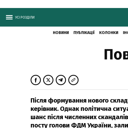
УСІ РОЗДІЛИ
НОВИНИ
ПУБЛІКАЦІЇ
КОЛОНКИ
ІН
Пов
Після формування нового склад
керівник. Однак політична сит
шанс після численних скандалів
посту голови ФДМ України, зал