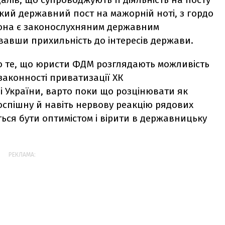
ий державний пост на мажорній ноті, з гордо
она є законослухняним державним
авши прихильність до інтересів держави.
ро те, що юристи ФДМ розглядають можливість
аконності приватизації ХК
і України, варто поки що розцінювати як
спішну й навіть нервову реакцію рядових
ться бути оптимістом і вірити в державницьку
РЕКЛАМА: