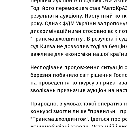
Перший аукціон із продажу 76% акцій
Тоді його переможцем став "АвтоКрА
результати аукціону. Наступний кон
року. Однак ФДМ України запропонув
дискримінаційними стосовно всіх пот
"Трансмашхолдингу". В результаті су
суд Києва не дозволив тоді за безцін
важливе для економіки нашої країни
Несподіване продовження ситуація о
березня побачило світ рішення Госпо
на проведення конкурсу з приватизац
зволікань призначив аукціон на нас
Природно, в умовах такої оперативн
конкурсі змогли лише "правильні" пре
"Трансмашхолдингом". Ідеться про р
машинобудівні заводи. Останній і в