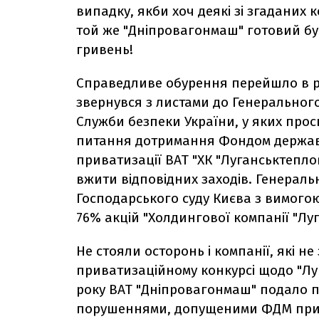
випадку, якби хоч деякі зі згаданих 
той же "Дніпровагонмаш" готовий був
гривень!
Справедливе обурення перейшло в р
звернувся з листами до Генеральног
Служби безпеки України, у яких прос
питання дотримання Фондом держав
приватизації ВАТ "ХК "Луганськтепло
вжити відповідних заходів. Генерал
Господарського суду Києва з вимого
76% акцій "Холдингової компанії "Лу
Не стояли осторонь і компанії, які не 
приватизаційному конкурсі щодо "Лу
року ВАТ "Дніпровагонмаш" подало по
порушеннями, допущеними ФДМ при 