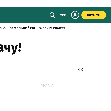
КЛУБ УП
УКР
В'Ю
ЗЕМЕЛЬНИЙ ГІД
WEEKLY CHARTS
ачу!
РЕКЛАМА: