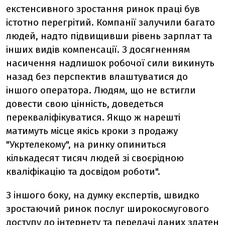
екстенсивного зростання ринок праці був
істотно перегрітий. Компанії залучили багато
людей, надто підвищивши рівень зарплат та
інших видів компенсації. З досягненням
насичення надлишок робочої сили викинуть
назад без перспектив влаштуватися до
іншого оператора. Людям, що не встигли
довести свою цінність, доведеться
перекваліфікуватися. Якщо ж нарешті
матимуть місце якісь кроки з продажу
"Укртелекому", на ринку опиниться
кількадесят тисяч людей зі своєрідною
кваліфікацію та досвідом роботи".
З іншого боку, на думку експертів, швидко
зростаючий ринок послуг широкосмугового
доступу до інтернету та передачі даних здатен