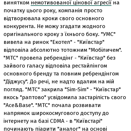
винятком
немотивованої цінової агресії
на
початку цього року, компанія просто
відтворювала кроки свого основного
конкурента. Не можу згадати жодного
оригінального кроку з їхнього боку. "УМС"
вивела на ринок "Екотел" - "Київстар"
відповіла абсолютно тотожним "Мобіличем".
"МТС" провела ребрендінг - "Київстар" без
зайвого галасу відповіла рестайлінгом
основного бренду та повним ребрендінгом
"Діджусу". До речі, не надто вдалим на мій
погляд. "МТС" закрила "Sim-Sim" - "Київстар"
якось "раптово" усвідомила застарілість свого
"Ace&Base". "МТС" почала розвивати
напрямок широкосмугового доступу до
інтернету на базі CDMA - в "Київстарі"
починають піарити "аналог" на основі