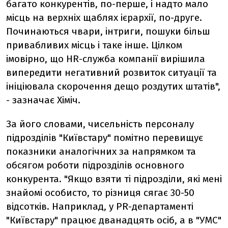
багато конкурентів, по-перше, і надто мало
місць на верхніх щаблях ієрархії, по-друге.
Починаються чвари, інтриги, пошуки більш
привабливих місць і таке інше. Цілком
імовірно, що HR-служба компанії вирішила
випередити негативний розвиток ситуації та
ініціювала скорочення дещо роздутих штатів",
- зазначає Хіміч.
За його словами, чисельність персоналу
підрозділів "Київстару" помітно перевищує
показники аналогічних за напрямком та
обсягом роботи підрозділів основного
конкурента. "Якщо взяти ті підрозділи, які мені
знайомі особисто, то різниця сягає 30-50
відсотків. Наприклад, у PR-департаменті
"Київстару" працює дванадцять осіб, а в "УМС"