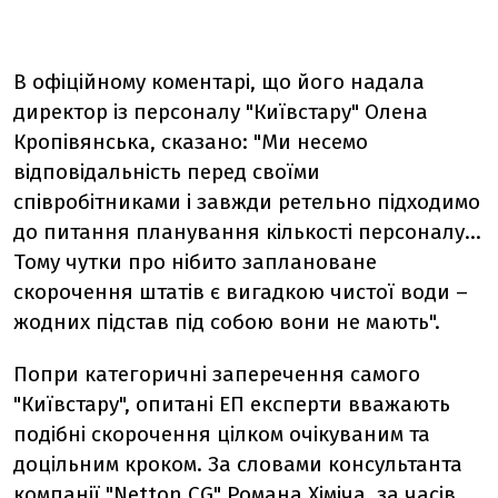
В офіційному коментарі, що його надала
директор із персоналу "Київстару" Олена
Кропівянська, сказано: "Ми несемо
відповідальність перед своїми
співробітниками і завжди ретельно підходимо
до питання планування кількості персоналу…
Тому чутки про нібито заплановане
скорочення штатів є вигадкою чистої води –
жодних підстав під собою вони не мають".
Попри категоричні заперечення самого
"Київстару", опитані ЕП експерти вважають
подібні скорочення цілком очікуваним та
доцільним кроком. За словами консультанта
компанії "Netton CG" Романа Хіміча, за часів