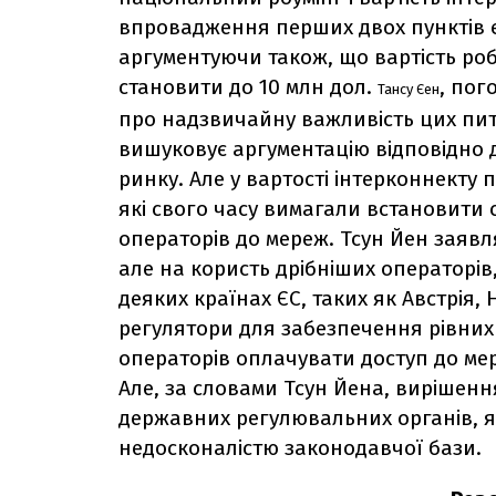
впровадження перших двох пунктів є
аргументуючи також, що вартість ро
становити до 10 млн дол.
, пог
Тансу Єен
про надзвичайну важливість цих пит
вишуковує аргументацію відповідно 
ринку. Але у вартості інтерконнекту п
які свого часу вимагали встановити 
операторів до мереж. Тсун Йен заявл
але на користь дрібніших операторі
деяких країнах ЄС, таких як Австрія, 
регулятори для забезпечення рівних
операторів оплачувати доступ до ме
Але, за словами Тсун Йена, вирішенн
державних регулювальних органів, я
недосконалістю законодавчої бази.