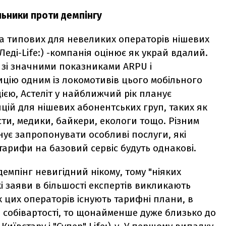
ьники проти демпінгу
на типових для невеликих операторів нішевих
еді-Life:) -компанія оцінює як украй вдалий.
 зі значними показниками ARPU і
ицію одним із локомотивів цього мобільного
єю, Астеліт у найближчий рік планує
цій для нішевих абонентських груп, таких як
сти, медики, байкери, екологи тощо. Різним
ує запропонувати особливі послуги, які
 тарифи на базовий сервіс будуть однакові.
о демпінг невигідний нікому, тому "ніяких
і заяви в більшості експертів викликають
 цих операторів існують тарифні плани, в
е собівартості, то щонайменше дуже близько до