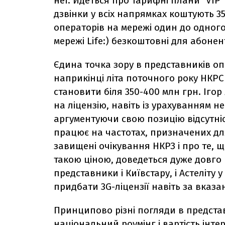
неї. Йдеться про тарифні плани "VIP" 
дзвінки у всіх напрямках коштують 3
операторів на мережі один до одного,
мережі Life:) безкоштовні для абонент
Єдина точка зору в представників опер
наприкінці літа поточного року НКРС
становити біля 350-400 млн грн. Іго
на ліцензію, навіть із урахуванням н
аргументуючи свою позицію відсутніс
працює на частотах, призначених дл
завищені очікування НКРЗ і про те, 
такою ціною, доведеться дуже довго 
представники і Київстару, і Астеліту
придбати 3G-ліцензії навіть за вказ
Принципово різні погляди в предста
національний роумінг і вартість інте