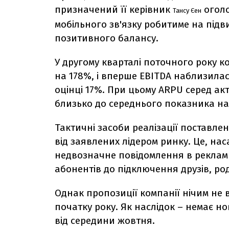
призначений її керівник
оголо
Тансу Єен
мобільного зв'язку робитиме на підв
позитивного балансу.
У другому кварталі поточного року 
на 178%, і вперше EBITDA наблизила
оцінці 17%. При цьому ARPU серед ак
близько до середнього показника на 
Тактичні засоби реалізації поставле
від заявлених лідером ринку. Це, наса
недвозначне повідомлення в рекламн
абонентів до підключення друзів, ро
Однак пропозиції компанії нічим не 
початку року. Як наслідок – немає но
від середини жовтня.