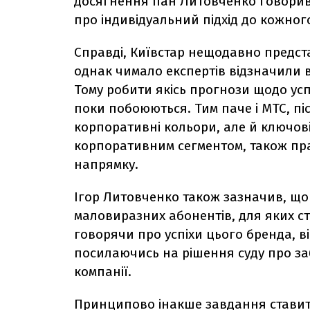
досягнення пан Литовченко говорив
про індивідуальний підхід до кожного
Справді, Київстар нещодавно предста
однак чимало експертів відзначили ві
Тому робити якісь прогнози щодо усп
поки побоюються. Тим паче і МТС, піс
корпоративні кольори, але й ключові
корпоративним сегментом, також пр
напрямку.
Ігор Литовченко також зазначив, що
маловиразних абонентів, для яких ст
говорячи про успіхи цього бренда, в
посилаючись на рішення суду про з
компанії.
Принципово інакше завдання ставить