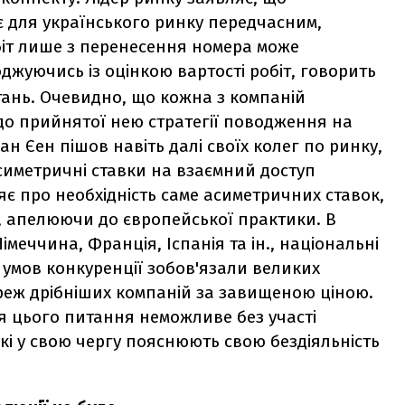
 для українського ринку передчасним,
біт лише з перенесення номера може
оджуючись із оцінкою вартості робіт, говорить
ань. Очевидно, що кожна з компаній
до прийнятої нею стратегії поводження на
ан Єен пішов навіть далі своїх колег по ринку,
симетричні ставки на взаємний доступ
яє про необхідність саме асиметричних ставок,
в, апелюючи до європейської практики. В
Німеччина, Франція, Іспанія та ін., національні
 умов конкуренції зобов'язали великих
реж дрібніших компаній за завищеною ціною.
я цього питання неможливе без участі
кі у свою чергу пояснюють свою бездіяльність