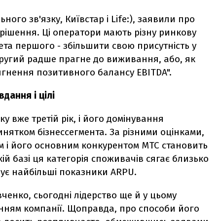
ного зв'язку, Київстар і Life:), заявили про
вирішення. Ці оператори мають різну ринкову
о мета першого - збільшити свою присутність у
другий радше прагне до виживання, або, як
ягнення позитивного балансу EBITDA".
вдання і цілі
ку вже третій рік, і його домінування
винятком бізнессегмента. За різними оцінками,
ом і його основним конкурентом МТС становить
ій базі ця категорія споживачів сягає близько
рує найбільші показники ARPU.
ченко, сьогодні лідерство ще й у цьому
нням компанії. Щоправда, про способи його