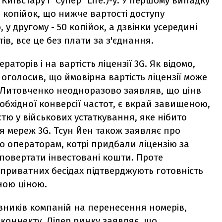
Київстару і "Супер" Life:)-у. У першому випадку
5 копійок, що нижче вартості доступу
 у другому - 50 копійок, а дзвінки усередині
ів, все це без плати за з'єднання.
аторів і на вартість ліцензії 3G. Як відомо,
 оголосив, що ймовірна вартість ліцензії може
р Литовченко неодноразово заявляв, що цінв
еобхідної конверсії частот, є вкрай завищеною,
тю у військових устаткування, яке нібито
я мереж 3G. Тсун Йен також заявляє про
що операторам, котрі придбали ліцензію за
повертати інвестовані кошти. Проте
 у приватних бесідах підтверджують готовність
аною ціною.
вників компаній на перенесення номерів,
рконнекту. Лідер ринку заявляє, що