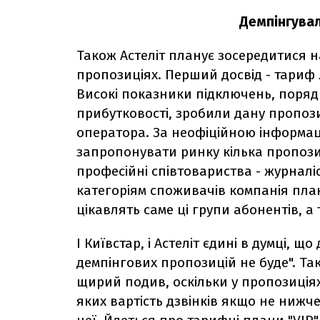
Демпінгувал
Також Астеліт планує зосередитися 
пропозиціях. Перший досвід - тариф Л
Високі показники підключень, поряд
прибутковості, зробили дану пропоз
оператора. За неофіційною інформаці
запропонувати ринку кілька пропози
професійні співтовариства - журналі
категоріям споживачів компанія план
цікавлять саме ці групи абонентів, а
І Київстар, і Астеліт єдині в думці, щ
демпінгових пропозицій не буде". Так
щирий подив, оскільки у пропозиціях
яких вартість дзвінків якщо не нижч