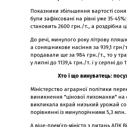
Показники збільшення вартості соняш
були зафіксовані на рівні уже 35-45
становить 2600 грн./т., а роздрібна ц
До речі, минулого року літрову пляшк
а соняшникове насіння за 939,1 грн/
продавали ще за 984 грн./т., то у тра
у липні до 1139,4 грн./т. і у серпні до 1
Хто і що винуватець: посу
Міністерство аграрної політики пер
виникнення "цінової лихоманки" на о
викликала вкрай низький урожай соня
порівнянні із минулорічними 5,3 млн. 
А віце-прем’єр-міністр з питань АПК 