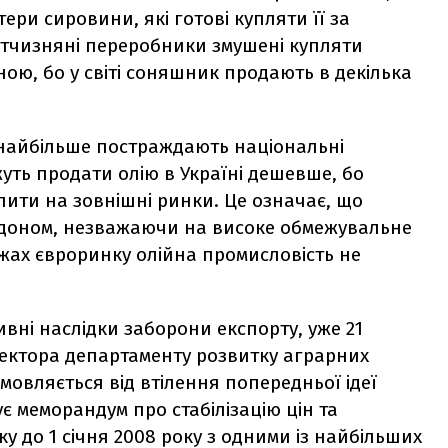
ри сировини, які готові купляти її за
вітчизняні переробники змушені купляти
ою, бо у світі соняшник продають в декілька
, найбільше постраждають національні
уть продати олію в Україні дешевше, бо
пити на зовнішні ринки. Це означає, що
рдоном, незважаючи на високе обмежувальне
ежах євроринку олійна промисловість не
вні наслідки заборони експорту, уже 21
ректора департаменту розвитку аграрних
мовляється від втілення попередньої ідеї
є меморандум про стабілізацію цін та
у до 1 січня 2008 року з одними із найбільших