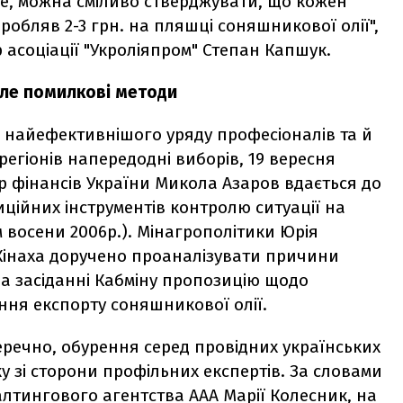
же, можна сміливо стверджувати, що кожен
аробляв 2-3 грн. на пляшці соняшникової олії",
асоціації "Укроліяпром" Степан Капшук.
але помилкові методи
 найефективнішого уряду професіоналів та й
регіонів напередодні виборів, 19 вересня
тр фінансів України Микола Азаров вдається до
ційних інструментів контролю ситуації на
 восени 2006р.). Мінагрополітики Юрія
Кінаха доручено проаналізувати причини
на засіданні Кабміну пропозицію щодо
ння експорту соняшникової олії.
перечно, обурення серед провідних українських
у зі сторони профільних експертів. За словами
алтингового агентства ААА Марії Колесник, на