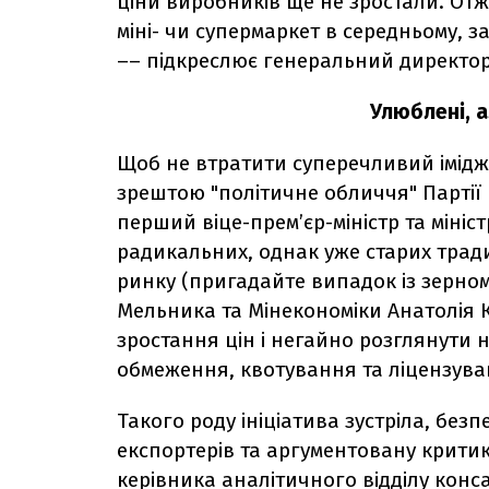
ціни виробників ще не зростали. От
міні- чи супермаркет в середньому, з
–– підкреслює генеральний директор 
Улюблені, 
Щоб не втратити суперечливий імідж
зрештою "політичне обличчя" Партії 
перший віце-прем’єр-міністр та мініс
радикальних, однак уже старих тради
ринку (пригадайте випадок із зерном
Мельника та Мінекономіки Анатолія 
зростання цін і негайно розглянути 
обмеження, квотування та ліцензува
Такого роду ініціатива зустріла, без
експортерів та аргументовану критик
керівника аналітичного відділу конс