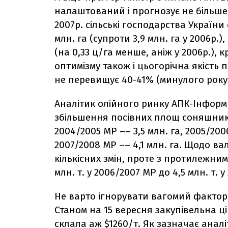
налаштований і прогнозує не більше 3
2007р. сільські господарства Україн
млн. га (супроти 3,9 млн. га у 2006р.)
(на 0,33 ц/га менше, аніж у 2006р.),
оптимізму також і цьогорічна якість п
не перевищує 40-41% (минулого року
Аналітик олійного ринку АПК-Інфор
збільшення посівних площ соняшника
2004/2005 МР –– 3,5 млн. га, 2005/2006
2007/2008 МР –– 4,1 млн. га. Щодо ва
кількісних змін, проте з протилежним
млн. т. у 2006/2007 МР до 4,5 млн. т. 
Не варто ігнорувати вагомий фактор 
Станом на 15 вересня закупівельна 
склала аж $1260/т. Як зазначає анал