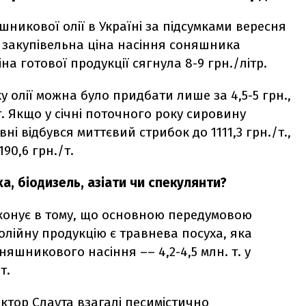
никової олії в Україні за підсумками вересня
%: закупівельна ціна насіння соняшника
іна готової продукції сягнула 8-9 грн./літр.
у олії можна було придбати лише за 4,5-5 грн.,
т. Якщо у січні поточного року сировину
вні відбувся миттєвий стрибок до 1111,3 грн./т.,
190,6 грн./т.
ха, біодизель, азіати чи спекулянти?
еконує в тому, що основною передумовою
лійну продукцію є травнева посуха, яка
шникового насіння –– 4,2-4,5 млн. т. у
т.
Віктор Слаута взагалі песимістично