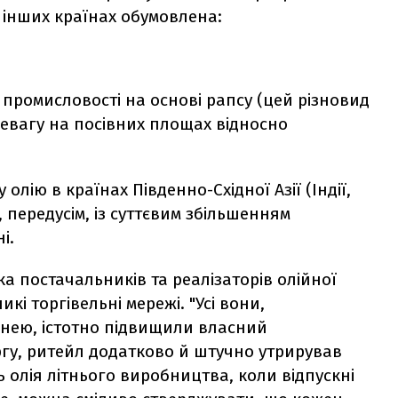
 інших країнах обумовлена:
промисловості на основі рапсу (цей різновид
ревагу на посівних площах відносно
ію в країнах Південно-Східної Азії (Індії,
, передусім, із суттєвим збільшенням
і.
 постачальників та реалізаторів олійної
икі торгівельні мережі. "Усі вони,
нею, істотно підвищили власний
ргу, ритейл додатково й штучно утрирував
ь олія літнього виробництва, коли відпускні