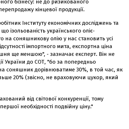
ого бізнесу: не до ризикованого
ерепродажу кінцевої продукції.
робітник Інституту економічних досліджень та
що ізольованість українського оліє-
о на соняшникову олію у нас становить усі
ідсутності імпортного мита, експортна ціна
ішня ще меншою", - зазначає експерт. Він не
ції України до СОТ, "бо за попередньо
на соняшник дорівнюватиме 30%, в той час, як
ільше 20% (звісно, не враховуючи цукор, який
хований від світової конкуренції, тому
першої необхідності подвійну ціну."