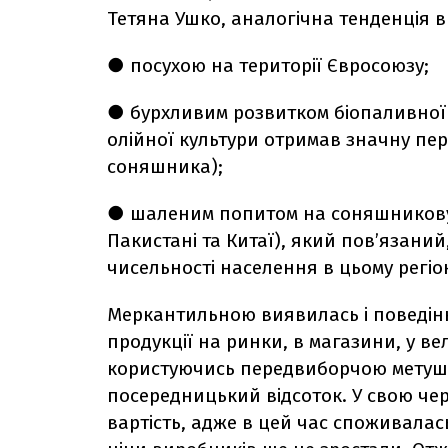
Тетяна Ушко, аналогічна тенденція в
● посухою на території Євросоюзу;
● бурхливим розвитком біопаливної 
олійної культури отримав значну пе
соняшника);
● шаленим попитом на соняшникову ол
Пакистані та Китаї), який пов’язаний
чисельності населення в цьому регіон
Меркантильною виявилась і поведінка
продукції на ринки, в магазини, у вел
користуючись передвиборчою метуш
посередницький відсоток. У свою че
вартість, адже в цей час споживалас