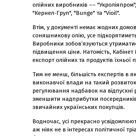
олійних виробників –– "Укроліяпром",
"Кернел-Груп", "Bunge" та "Vioil".
Втім, у документі немає жодних дом
соняшникову олію, усе підкорятиметь
Виробники зобов’язуються утриматис
підвищення ціни. Натомість, Кабінет
експорт олійних та продуктів їхньої 
Тим не менш, більшість експертів в я
виконавчої влади на такий розвиток
регулювання надбавок на відпускні р
зменшити надприбутки посередників, 
звичайних українських покупців.
Водночас, усі прекрасно усвідомлюют
аж ніяк не в інтересах політичної тр