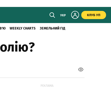
КЛУБ УП
УКР
В'Ю
WEEKLY CHARTS
ЗЕМЕЛЬНИЙ ГІД
 олію?
РЕКЛАМА: