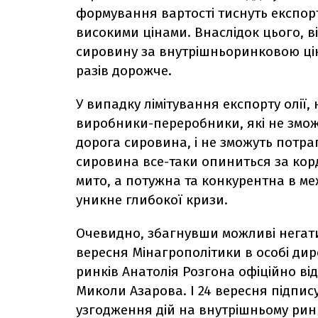
формування вартості тиснуть експорте
високими цінами. Внаслідок цього, 
сировину за внутрішньоринковою цін
разів дорожче.
У випадку лімітування експорту олії
виробники-переробники, які не змож
дорога сировина, і не зможуть потра
сировина все-таки опиниться за ко
мито, а потужна та конкурентна в м
уникне глибокої кризи.
Очевидно, збагнувши можливі негати
вересня Мінагрополітики в особі ди
ринків Анатолія Розгона офіційно від
Миколи Азарова. І 24 вересня підпису
узгодження дій на внутрішньому ринк