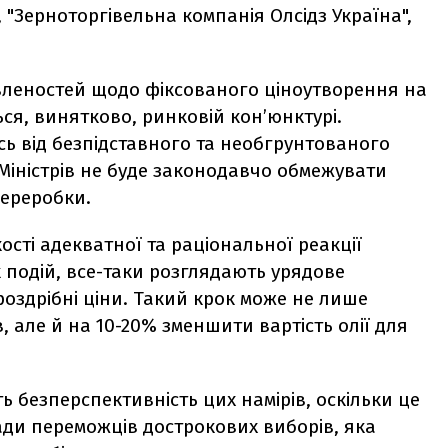
 "Зерноторгівельна компанія Олсідз Україна",
овленостей щодо фіксованого ціноутворення на
ся, винятково, ринковій кон’юнктурі.
ь від безпідставного та необгрунтованого
 Міністрів не буде законодавчо обмежувати
переробки.
кості адекватної та раціональної реакції
 подій, все-таки розглядають урядове
оздрібні ціни. Такий крок може не лише
але й на 10-20% зменшити вартість олії для
ь безперспективність цих намірів, оскільки це
іади переможців дострокових виборів, яка