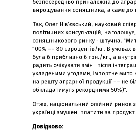
безпосередньо приналежна до аграрн
вирощування соняшника, а саме до п
Так, Олег Нів’євський, науковий спів
політичних консультацій, наголошує, 
соняшникового ринку - штучна. "Мит
100% –– 80 євроцентів/кг. В умовах в
була б приблизно 6 грн./кг., а внутр
радить очікувати змін і після інтегра
укладеними угодами, імпортне мито 
на решту аграрної продукції –– не б
обкладатимуть рекордними 50%)".
Отже, національний олійний ринок за
українці змушені платити за продукт 
Довідково: