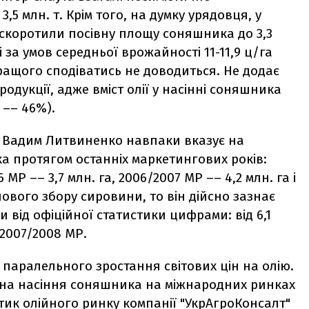
,5 млн. т. Крім того, на думку урядовця, у
и скоротили посівну площу соняшника до 3,3
, і за умов середньої врожайності 11-11,9 ц/га
 кращого сподіватись не доводиться. Не додає
родукції, адже вміст олії у насінні соняшника
 –– 46%).
м Вадим Литвиненко навпаки вказує на
 протягом останніх маркетингових років:
 МР –– 3,7 млн. га, 2006/2007 МР –– 4,2 млн. га і
лового збору сировини, то він дійсно зазнає
и від офіційної статистики цифрами: від 6,1
у 2007/2008 МР.
паралельного зростання світових цін на олію.
ціна насіння соняшника на міжнародних ринках
ітик олійного ринку компанії "УкрАгроКонсалт"