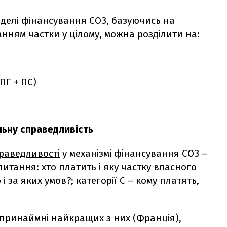
оделі фінансування СОЗ, базуючись на
нням частки у цілому, можна розділити на:
ПГ + ПС)
льну справедливість
праведливості
у механізмі фінансування СОЗ –
питання: хто платить і яку частку власного
 і за яких умов?; категорії С – кому платять,
 принаймні найкращих з них (Франція),