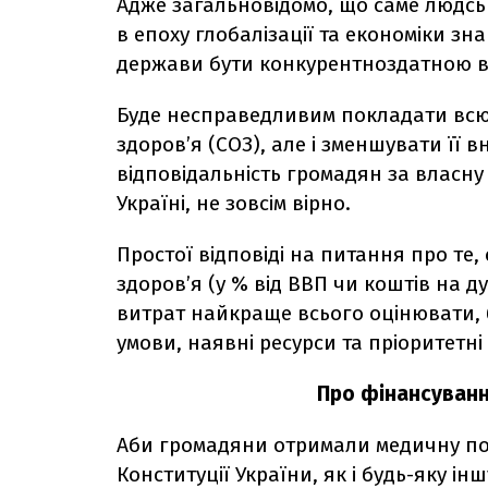
Адже загальновідомо, що саме людськ
в епоху глобалізації та економіки з
держави бути конкурентноздатною в 
Буде несправедливим покладати всю 
здоров’я (СОЗ), але і зменшувати її 
відповідальність громадян за власну 
Україні, не зовсім вірно.
Простої відповіді на питання про те,
здоров’я (у % від ВВП чи коштів на д
витрат найкраще всього оцінювати, б
умови, наявні ресурси та пріоритетн
Про фінансуванн
Аби громадяни отримали медичну пос
Конституції України, як і будь-яку ін