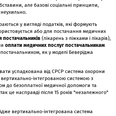
 обставини, але базові соціальні принципи,
 неухильно.
аються у вигляді податків, які формують
ристовується або для постачання медичних
я постачальників
(лікарень з ліжками і лікарів),
для
оплати медичних послуг постачальникам
 постачальником, як у моделі Беверіджа
увати успадкована від СРСР система охорони
 вертикально-інтегрованою системою з
ом до безоплатної медичної допомоги та
так це насправді після 15 років "незалежного"
. Адже вертикально-інтегрована система