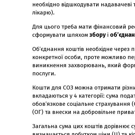
необхідно відшкодувати надавачеві т
лікарю).
Для цього треба мати фінансовий ре
сформувати шляхом
збору
і
об’єдна
Об’єднання коштів необхідне через п
конкретної особи, проте можливо п
виникнення захворювань, який форм
послуги.
Кошти для СОЗ можна отримати різним
вкладаються у 4 категорії: сума под
обов’язкове соціальне страхування (
(ОГ) та внески на добровільне прива
Загальна сума цих коштів дорівнює с
визначається добутком ціни (Ц) та кі