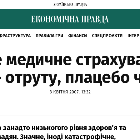
ФРАСТРУКТУРА
ПРАВИЛА ГРИ
ФІНАНСИ
СПЕЦПРОЄКТИ
ІНТЕР
 медичне страхув
 отруту, плацебо 
3 КВІТНЯ 2007, 13:32
 занадто низькогого рівня здоров’я та
адян. Значне, іноді катастрофічне,