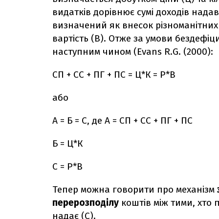
видатків дорівнює сумі доходів нада
визначений як внесок різноманітних р
вартість (В). Отже за умови бездефі
наступним чином (Evans R.G. (2000):
СП + СС + ПГ + ПС = Ц*К = Р*В
або
А = Б = С, де А = СП + СС + ПГ + ПС
Б = Ц*К
С = Р*В
Тепер можна говорити про механізм
перерозподілу
коштів між тими, хто п
надає (С).