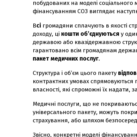
побудованих на моделі соціального м
фінансуванням СОЗ виглядає наступ
В
сі
громадяни сплачують в якості стр
доходу, ці
кошти об’єднуються
у один
державою або квазідержавною структ
гарантовано всім громадянам держа
пакет медичних послуг
.
Структура і об’єм цього пакету
відпов
контрактних умовах спрямовуються 
власності, які спроможні їх надати, 
Медичні послуги, що не покриваютьс
універсального пакету, можуть покр
страхування, або шляхом безпосередн
Звісно, конкретні моделі фінансуван