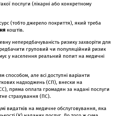
акої послуги (лікарні або конкретному
сурс (тобто джерело покриття), який треба
ння
коштів.
евну непередбачуваність ризику захворіти для
ередбачити груповий чи популяційний ризик
ує у населення реальний попит на медичні
 способом, але всі доступні варіанти
аткових надходжень (СП), внески на
СС), пряма оплата громадян за надані послуги
тне страхування (ПС).
умі видатків на медичне обслуговування, яка
лькості (К) наданих послуг. До того ж сума