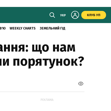
КЛУБ УП
УКР
В'Ю
WEEKLY CHARTS
ЗЕМЕЛЬНИЙ ГІД
ання: що нам
чи порятунок?
РЕКЛАМА: