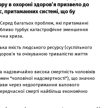
ру в охороні здоров’я призвело до
с, притаманних системі, що бу
 Серед багатьох проблем, які притаманні
собливо турбує катастрофічне зменшення
ічна криза.
зька якість людського ресурсу (суспільного
здоров’я та очікуваною тривалістю життя
а надзвичайно висока смертність чоловіків
мен "чоловічої надсмертності"), що значно
жави через недоотримання валового
передчасної смерті найбільш економічно