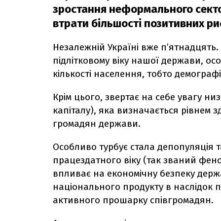
зростання неформального секто
втрати більшості позитивних ри
Незалежній Україні вже п’ятнадцять.
підлітковому віку нашої держави, о
кількості населення, тобто демограф
Крім цього, звертає на себе увагу ни
капіталу), яка визначається рівнем 
громадян держави.
Особливо турбує стала депопуляція т
працездатного віку (так званий фено
впливає на економічну безпеку дер
національного продукту в наслідок 
активного прошарку співгромадян.