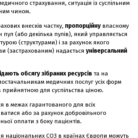
едичного страхування, ситуація із суспільним
ним чином.
ахових внесків частку,
пропорційну
власному
 пул (або декілька пулів), який управляється
урою (структурами) і за рахунок якого
ви (застрахованим) надається
універсальний
ідають обсягу зібраних ресурсів
та на
постачальникам медичних послуг усіх форм
за прийнятною для суспільства ціною.
я в межах гарантованого для всіх
иватися або за рахунок добровільного
ьої оплати з боку пацієнтів.
ня національних СОЗ в країнах Європи можуть