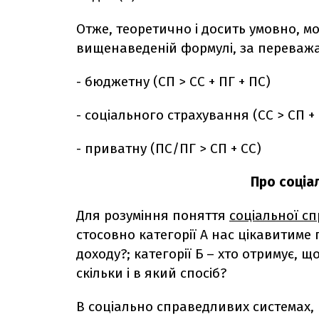
Отже, теоретично і досить умовно, м
вищенаведеній формулі, за переважа
- бюджетну (СП > СС + ПГ + ПС)
- соціального страхування (СС > СП + 
- приватну (ПС/ПГ > СП + СС)
Про соціа
Для розуміння поняття
соціальної с
стосовно категорії А нас цікавитиме 
доходу?; категорії Б – хто отримує, що
скільки і в який спосіб?
В соціально справедливих системах,